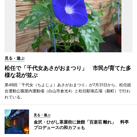
見る・遊ぶ
松任で「千代女あさがおまつり」 市民が育てた多
様な花が並ぶ
第49回「千代女（ちよじょ）あさがおまつり」が7月31日から、松任総
合運動公園屋内運動場（白山市倉光4）と松任駅南広場（殿町）で行わ
れている。
見る・遊ぶ
金沢・ひがし茶屋街に旅館「百楽荘 離れ」 料亭
プロデュースの和カフェも