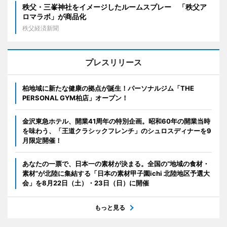
秩父・三峯神社をイメージしたルームスプレー 「秩父ア
ロマラボ」が商品化
秩父経済新聞
プレスリリース
柏地域に新たな健康の拠点が誕生！パーソナルジム「THE
PERSONAL GYM柏店」オープン！
金沢東急ホテル、開業41周年の特別企画。昭和60年の開業当時
を味わう、「王道クラシックフレンチ」のシュロスディナーを9
月限定開催！
あなたの一票で、日本一の素材が決まる。全国の“地域の食材・
素材”が北陸に集結する「日本の素材甲子園ichi 北陸地区予選大
会」を8月22日（土）・23日（日）に開催
もっと見る