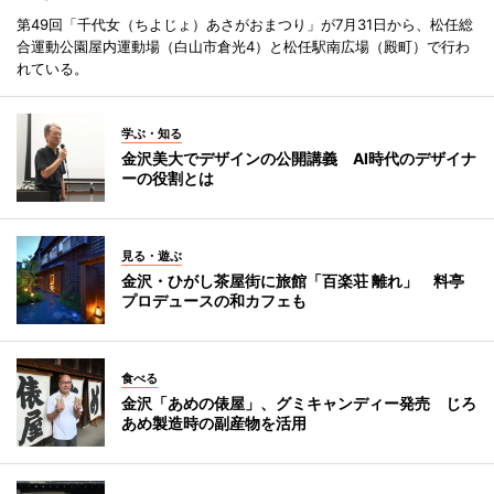
第49回「千代女（ちよじょ）あさがおまつり」が7月31日から、松任総
合運動公園屋内運動場（白山市倉光4）と松任駅南広場（殿町）で行わ
れている。
学ぶ・知る
金沢美大でデザインの公開講義 AI時代のデザイナ
ーの役割とは
見る・遊ぶ
金沢・ひがし茶屋街に旅館「百楽荘 離れ」 料亭
プロデュースの和カフェも
食べる
金沢「あめの俵屋」、グミキャンディー発売 じろ
あめ製造時の副産物を活用