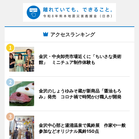
アクセスランキング
金沢・中央卸売市場近くに「ちいさな美術
館」 ミニチュア制作体験も
金沢のしょうゆみそ蔵が新商品「醤油もろ
み」発売 コロナ禍で時間かけ職人が開発
金沢中心部と湯涌温泉で風鈴展 作家や一般
参加などオリジナル風鈴150点