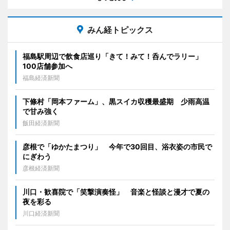
みん経トピックス
福島駅周辺で飲食店巡り「きて！みて！呑んでラリー」
100店舗参加へ
福島経済新聞
下條村「岡本ファーム」、黒スイカ収穫最盛期 少雨高温
で甘み強く
飯田経済新聞
彦根で「ゆかたまつり」 今年で30回目、浴衣姿の市民で
にぎわう
彦根経済新聞
川口・歓喜院で「笑撃演奏怪」 音楽と怪談と漫才で夏の
夜を彩る
川口経済新聞