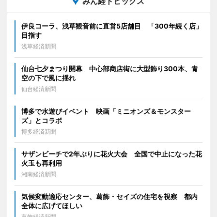
みん経トピックス
伊良コーラ、浅草観音前に直営5店舗目 「300年続く店」
目指す
浅草経済新聞
仙台七夕まつり開幕 中心部商店街に大型飾り300本、青
空の下で風に揺れ
仙台経済新聞
博多で水遊びイベント 映画「ミニオンズ＆モンスター
ズ」とコラボ
博多経済新聞
サザンビーチで2年ぶりに花火大会 全国で中止になった花
火玉も再利用
湘南経済新聞
気候変動適応センター、葛飾・セイズの住宅を視察 都内
全体に広げてほしい
葛飾経済新聞