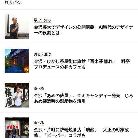
れている。
学ぶ・知る
金沢美大でデザインの公開講義 AI時代のデザイナ
ーの役割とは
見る・遊ぶ
金沢・ひがし茶屋街に旅館「百楽荘 離れ」 料亭
プロデュースの和カフェも
食べる
金沢「あめの俵屋」、グミキャンディー発売 じろ
あめ製造時の副産物を活用
食べる
金沢・片町に炉端焼き店「璃然」 大正の町家改
修、「ビーバー」コラボも