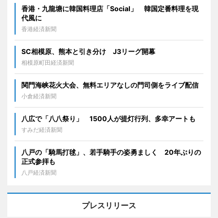
香港・九龍塘に韓国料理店「Social」 韓国定番料理を現
代風に
香港経済新聞
SC相模原、熊本と引き分け J3リーグ開幕
相模原町田経済新聞
関門海峡花火大会、無料エリアなしの門司側をライブ配信
小倉経済新聞
八広で「八八祭り」 1500人が提灯行列、多幸アートも
すみだ経済新聞
八戸の「騎馬打毬」、若手騎手の姿勇ましく 20年ぶりの
正式参拝も
八戸経済新聞
プレスリリース