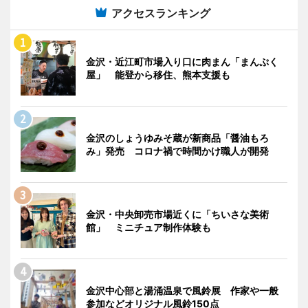
アクセスランキング
金沢・近江町市場入り口に肉まん「まんぷく
屋」 能登から移住、熊本支援も
金沢のしょうゆみそ蔵が新商品「醤油もろ
み」発売 コロナ禍で時間かけ職人が開発
金沢・中央卸売市場近くに「ちいさな美術
館」 ミニチュア制作体験も
金沢中心部と湯涌温泉で風鈴展 作家や一般
参加などオリジナル風鈴150点