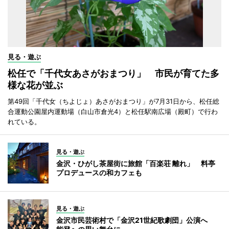
見る・遊ぶ
松任で「千代女あさがおまつり」 市民が育てた多
様な花が並ぶ
第49回「千代女（ちよじょ）あさがおまつり」が7月31日から、松任総
合運動公園屋内運動場（白山市倉光4）と松任駅南広場（殿町）で行わ
れている。
見る・遊ぶ
金沢・ひがし茶屋街に旅館「百楽荘 離れ」 料亭
プロデュースの和カフェも
見る・遊ぶ
金沢市民芸術村で「金沢21世紀歌劇団」公演へ