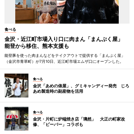
食べる
金沢・近江町市場入り口に肉まん「まんぷく屋」
能登から移住、熊本支援も
能登豚を使った肉まんなどをテイクアウトで提供する「まんぷく屋」
（金沢市青草町）が7月10日、近江町市場エムザ口にオープンした。
食べる
金沢「あめの俵屋」、グミキャンディー発売 じろ
あめ製造時の副産物を活用
食べる
金沢・片町に炉端焼き店「璃然」 大正の町家改
修、「ビーバー」コラボも