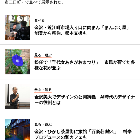
市二口町）で並べて展示された。
食べる
金沢・近江町市場入り口に肉まん「まんぷく屋」
能登から移住、熊本支援も
見る・遊ぶ
松任で「千代女あさがおまつり」 市民が育てた多
様な花が並ぶ
学ぶ・知る
金沢美大でデザインの公開講義 AI時代のデザイナ
ーの役割とは
見る・遊ぶ
金沢・ひがし茶屋街に旅館「百楽荘 離れ」 料亭
プロデュースの和カフェも