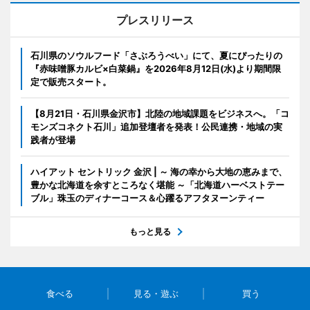
プレスリリース
石川県のソウルフード「さぶろうべい」にて、夏にぴったりの
『赤味噌豚カルビ×白菜鍋』を2026年8月12日(水)より期間限
定で販売スタート。
【8月21日・石川県金沢市】北陸の地域課題をビジネスへ。「コ
モンズコネクト石川」追加登壇者を発表！公民連携・地域の実
践者が登場
ハイアット セントリック 金沢 | ～ 海の幸から大地の恵みまで、
豊かな北海道を余すところなく堪能 ～「北海道ハーベストテー
ブル」珠玉のディナーコース＆心躍るアフタヌーンティー
もっと見る
食べる
見る・遊ぶ
買う