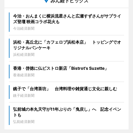
みん経トピックス
今治・おんまくに横浜流星さんと広瀬すずさんがサプライ
ズ登壇 映画コラボ花火も
今治経済新聞
浜松・高丘北に「カフェロブ浜松本店」 トッピングでオ
リジナルパンケーキ
浜松経済新聞
香港・啓徳に仏ビストロ新店「Bistrot's Suzette」
香港経済新聞
銚子で「台湾茶坊」 台湾料理や雑貨通じ文化に親しむ
銚子経済新聞
弘前城の本丸天守が11年ぶりの「曳戻し」へ 記念イベン
トも
弘前経済新聞