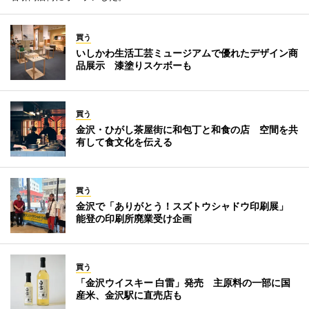
買う
いしかわ生活工芸ミュージアムで優れたデザイン商
品展示 漆塗りスケボーも
買う
金沢・ひがし茶屋街に和包丁と和食の店 空間を共
有して食文化を伝える
買う
金沢で「ありがとう！スズトウシャドウ印刷展」
能登の印刷所廃業受け企画
買う
「金沢ウイスキー 白雷」発売 主原料の一部に国
産米、金沢駅に直売店も