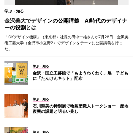
学ぶ・知る
金沢美大でデザインの公開講義 AI時代のデザイナ
ーの役割とは
「GKデザイン機構」（東京都）社長の田中一雄さんが7月28日、金沢美
術工芸大学（金沢市小立野2）でデザインをテーマに公開講義を行っ
た。
学ぶ・知る
金沢・国立工芸館で「もようわくわく」展 子ども
に「たんけんキット」配布
学ぶ・知る
石川県美の特別展で輪島塗職人トークショー 産地
復興の課題と明るい兆し
学ぶ・知る