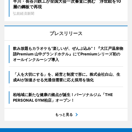
平川・長谷川鉄工が全国大会一次審査に挑む 浮世絵を10
層の鋼板で再現
弘前経済新聞
プレスリリース
飲み放題もカラオケも“楽しいが、ぜんぶ込み”！『大江戸温泉物
語Premium 山中グランドホテル』にてPremiumシリーズ初の
オールインクルーシブ導入
「人を大切にする」を、経営と制度で形に。株式会社白山、生
成AIが加速させる光通信需要に応え採用を強化
柏地域に新たな健康の拠点が誕生！パーソナルジム「THE
PERSONAL GYM柏店」オープン！
もっと見る