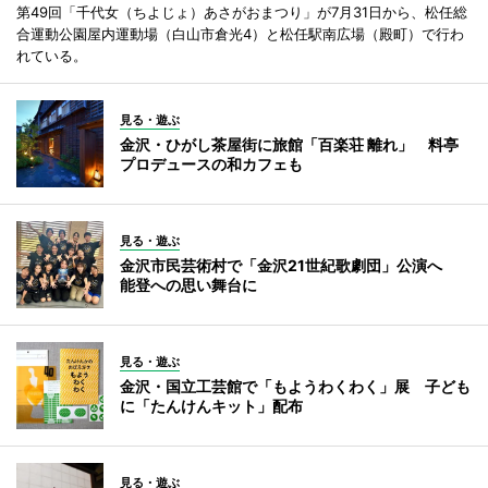
第49回「千代女（ちよじょ）あさがおまつり」が7月31日から、松任総
合運動公園屋内運動場（白山市倉光4）と松任駅南広場（殿町）で行わ
れている。
見る・遊ぶ
金沢・ひがし茶屋街に旅館「百楽荘 離れ」 料亭
プロデュースの和カフェも
見る・遊ぶ
金沢市民芸術村で「金沢21世紀歌劇団」公演へ
能登への思い舞台に
見る・遊ぶ
金沢・国立工芸館で「もようわくわく」展 子ども
に「たんけんキット」配布
見る・遊ぶ