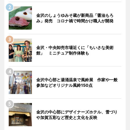
金沢のしょうゆみそ蔵が新商品「醤油もろ
み」発売 コロナ禍で時間かけ職人が開発
金沢・中央卸売市場近くに「ちいさな美術
館」 ミニチュア制作体験も
金沢中心部と湯涌温泉で風鈴展 作家や一般
参加などオリジナル風鈴150点
金沢の中心部にデザイナーズホテル、雪づり
や加賀五彩など歴史と文化を反映