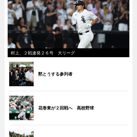
村上、２戦連発２６号 大リーグ
黙とうする参列者
花巻東が２回戦へ 高校野球