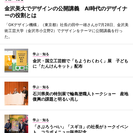
金沢美大でデザインの公開講義 AI時代のデザイナ
ーの役割とは
「GKデザイン機構」（東京都）社長の田中一雄さんが7月28日、金沢美
術工芸大学（金沢市小立野2）でデザインをテーマに公開講義を行っ
た。
学ぶ・知る
金沢・国立工芸館で「もようわくわく」展 子ども
に「たんけんキット」配布
学ぶ・知る
石川県美の特別展で輪島塗職人トークショー 産地
復興の課題と明るい兆し
学ぶ・知る
「さぶろうべい」「スギヨ」の社長がトークイベン
ト コラボメニュー販売記念