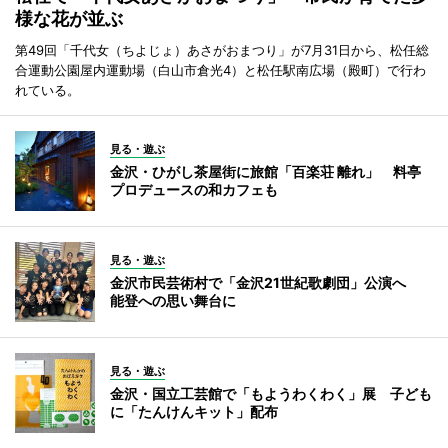
様な花が並ぶ
第49回「千代女（ちよじょ）あさがおまつり」が7月31日から、松任総
合運動公園屋内運動場（白山市倉光4）と松任駅南広場（殿町）で行わ
れている。
見る・遊ぶ
金沢・ひがし茶屋街に旅館「百楽荘 離れ」 料亭
プロデュースの和カフェも
見る・遊ぶ
金沢市民芸術村で「金沢21世紀歌劇団」公演へ
能登への思い舞台に
見る・遊ぶ
金沢・国立工芸館で「もようわくわく」展 子ども
に「たんけんキット」配布