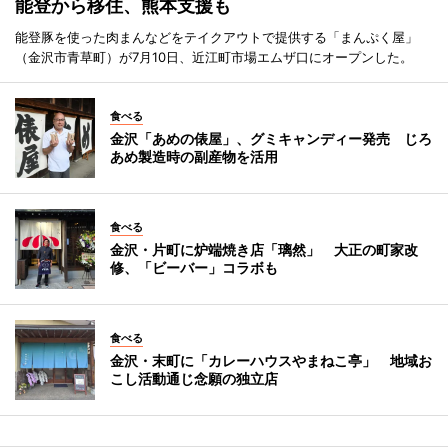
能登から移住、熊本支援も
能登豚を使った肉まんなどをテイクアウトで提供する「まんぷく屋」
（金沢市青草町）が7月10日、近江町市場エムザ口にオープンした。
食べる
金沢「あめの俵屋」、グミキャンディー発売 じろ
あめ製造時の副産物を活用
食べる
金沢・片町に炉端焼き店「璃然」 大正の町家改
修、「ビーバー」コラボも
食べる
金沢・末町に「カレーハウスやまねこ亭」 地域お
こし活動通じ念願の独立店