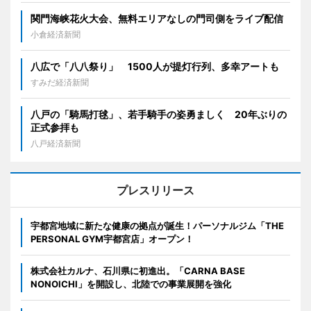
関門海峡花火大会、無料エリアなしの門司側をライブ配信
小倉経済新聞
八広で「八八祭り」 1500人が提灯行列、多幸アートも
すみだ経済新聞
八戸の「騎馬打毬」、若手騎手の姿勇ましく 20年ぶりの
正式参拝も
八戸経済新聞
プレスリリース
宇都宮地域に新たな健康の拠点が誕生！パーソナルジム「THE
PERSONAL GYM宇都宮店」オープン！
株式会社カルナ、石川県に初進出。「CARNA BASE
NONOICHI」を開設し、北陸での事業展開を強化