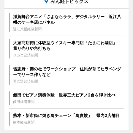
みん経トピックス
滋賀舞台アニメ「さよならララ」デジタルラリー 近江八
幡のケーキ店にパネル
近江八幡経済新聞
大須商店街に体験型ウイスキー専門店「たまにわ酒店」
量り売りや角打ちも
サカエ経済新聞
習志野・奏の杜でワークショップ 住民が育てたラベンダ
ーでリース作りなど
習志野経済新聞
飯田でピアノ演奏体験 世界三大ピアノ2台を弾き比べ
飯田経済新聞
熊本・新市街に焼き鳥チェーン「鳥貴族」 県内2店舗目
熊本経済新聞