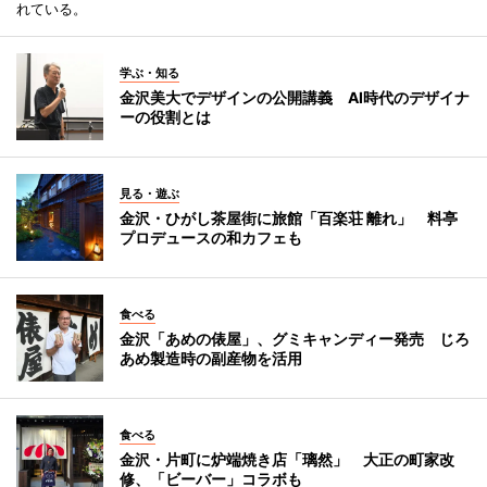
れている。
学ぶ・知る
金沢美大でデザインの公開講義 AI時代のデザイナ
ーの役割とは
見る・遊ぶ
金沢・ひがし茶屋街に旅館「百楽荘 離れ」 料亭
プロデュースの和カフェも
食べる
金沢「あめの俵屋」、グミキャンディー発売 じろ
あめ製造時の副産物を活用
食べる
金沢・片町に炉端焼き店「璃然」 大正の町家改
修、「ビーバー」コラボも