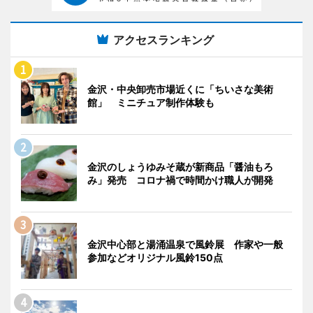
アクセスランキング
金沢・中央卸売市場近くに「ちいさな美術
館」 ミニチュア制作体験も
金沢のしょうゆみそ蔵が新商品「醤油もろ
み」発売 コロナ禍で時間かけ職人が開発
金沢中心部と湯涌温泉で風鈴展 作家や一般
参加などオリジナル風鈴150点