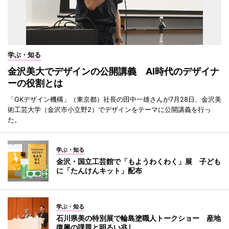
学ぶ・知る
金沢美大でデザインの公開講義 AI時代のデザイナ
ーの役割とは
「GKデザイン機構」（東京都）社長の田中一雄さんが7月28日、金沢美
術工芸大学（金沢市小立野2）でデザインをテーマに公開講義を行っ
た。
学ぶ・知る
金沢・国立工芸館で「もようわくわく」展 子ども
に「たんけんキット」配布
学ぶ・知る
石川県美の特別展で輪島塗職人トークショー 産地
復興の課題と明るい兆し