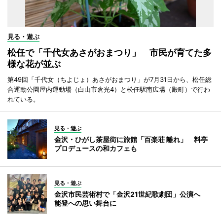
見る・遊ぶ
松任で「千代女あさがおまつり」 市民が育てた多
様な花が並ぶ
第49回「千代女（ちよじょ）あさがおまつり」が7月31日から、松任総
合運動公園屋内運動場（白山市倉光4）と松任駅南広場（殿町）で行わ
れている。
見る・遊ぶ
金沢・ひがし茶屋街に旅館「百楽荘 離れ」 料亭
プロデュースの和カフェも
見る・遊ぶ
金沢市民芸術村で「金沢21世紀歌劇団」公演へ
能登への思い舞台に