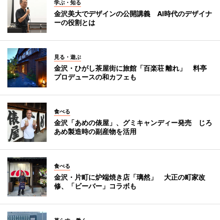
学ぶ・知る
金沢美大でデザインの公開講義 AI時代のデザイナ
ーの役割とは
見る・遊ぶ
金沢・ひがし茶屋街に旅館「百楽荘 離れ」 料亭
プロデュースの和カフェも
食べる
金沢「あめの俵屋」、グミキャンディー発売 じろ
あめ製造時の副産物を活用
食べる
金沢・片町に炉端焼き店「璃然」 大正の町家改
修、「ビーバー」コラボも