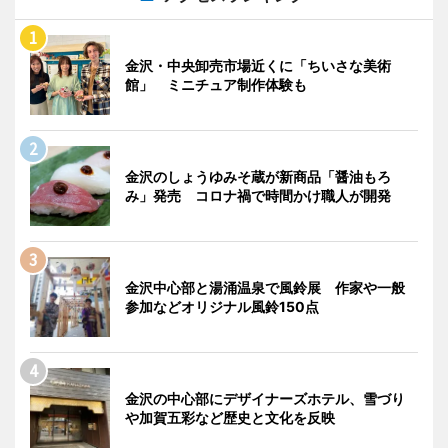
金沢・中央卸売市場近くに「ちいさな美術
館」 ミニチュア制作体験も
金沢のしょうゆみそ蔵が新商品「醤油もろ
み」発売 コロナ禍で時間かけ職人が開発
金沢中心部と湯涌温泉で風鈴展 作家や一般
参加などオリジナル風鈴150点
金沢の中心部にデザイナーズホテル、雪づり
や加賀五彩など歴史と文化を反映