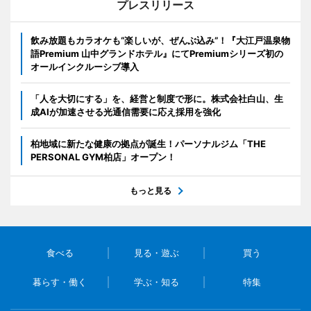
プレスリリース
飲み放題もカラオケも“楽しいが、ぜんぶ込み”！『大江戸温泉物
語Premium 山中グランドホテル』にてPremiumシリーズ初の
オールインクルーシブ導入
「人を大切にする」を、経営と制度で形に。株式会社白山、生
成AIが加速させる光通信需要に応え採用を強化
柏地域に新たな健康の拠点が誕生！パーソナルジム「THE
PERSONAL GYM柏店」オープン！
もっと見る
食べる
見る・遊ぶ
買う
暮らす・働く
学ぶ・知る
特集