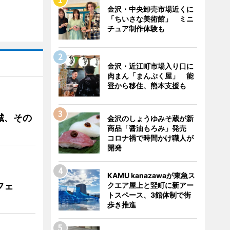
金沢・中央卸売市場近くに
「ちいさな美術館」 ミニ
チュア制作体験も
金沢・近江町市場入り口に
肉まん「まんぷく屋」 能
登から移住、熊本支援も
城、その
金沢のしょうゆみそ蔵が新
商品「醤油もろみ」発売
コロナ禍で時間かけ職人が
開発
KAMU kanazawaが東急ス
クエア屋上と竪町に新アー
フェ
トスペース、3館体制で街
歩き推進