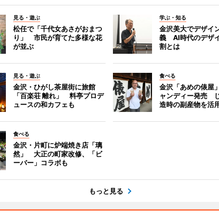
見る・遊ぶ
学ぶ・知る
松任で「千代女あさがおまつ
金沢美大でデザイ
り」 市民が育てた多様な花
義 AI時代のデザ
が並ぶ
割とは
見る・遊ぶ
食べる
金沢・ひがし茶屋街に旅館
金沢「あめの俵屋
「百楽荘 離れ」 料亭プロデ
ャンディー発売 
ュースの和カフェも
造時の副産物を活
食べる
金沢・片町に炉端焼き店「璃
然」 大正の町家改修、「ビ
ーバー」コラボも
もっと見る