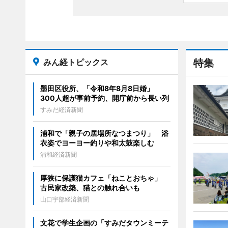
みん経トピックス
特集
墨田区役所、「令和8年8月8日婚」
300人超が事前予約、開庁前から長い列
すみだ経済新聞
浦和で「親子の居場所なつまつり」 浴
衣姿でヨーヨー釣りや和太鼓楽しむ
浦和経済新聞
厚狭に保護猫カフェ「ねことおちゃ」
古民家改築、猫との触れ合いも
山口宇部経済新聞
文花で学生企画の「すみだタウンミーテ