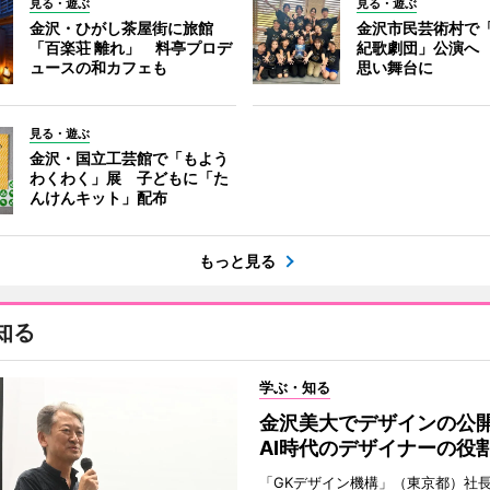
見る・遊ぶ
見る・遊ぶ
金沢・ひがし茶屋街に旅館
金沢市民芸術村で「
「百楽荘 離れ」 料亭プロデ
紀歌劇団」公演へ
ュースの和カフェも
思い舞台に
見る・遊ぶ
金沢・国立工芸館で「もよう
わくわく」展 子どもに「た
んけんキット」配布
もっと見る
知る
学ぶ・知る
金沢美大でデザインの
AI時代のデザイナーの役
「GKデザイン機構」（東京都）社