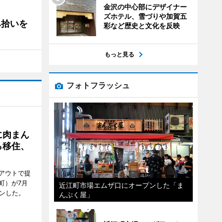
金沢の中心部にデザイナー
ズホテル、雪づりや加賀五
み拾いを
彩など歴史と文化を反映
もっと見る
フォトフラッシュ
に肉まん
ら移住、
アウトで提
町）が7月
近江町市場エムザ口にオープンした「ま
ンした。
んぷく屋」