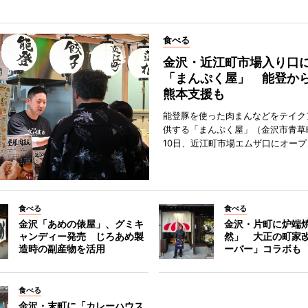
食べる
金沢・近江町市場入り口
「まんぷく屋」 能登か
熊本支援も
能登豚を使った肉まんなどをテイク
供する「まんぷく屋」（金沢市青草
10日、近江町市場エムザ口にオープ
食べる
食べる
金沢「あめの俵屋」、グミキ
金沢・片町に炉端
ャンディー発売 じろあめ製
然」 大正の町家
造時の副産物を活用
ーバー」コラボも
食べる
金沢・末町に「カレーハウス