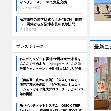
ィング」 4テーマで意見交換
すみだ経済新聞
沼津発祥の医学研究会「U-TECH」開催
へ 関係者らが沼津市長を表敬訪問
沼津経済新聞
プレスリリース
最新ニ
わんわんリゾート 粟津の"看板犬"の名前を
みんなで決めよう！Instagramで「お名前
募集キャンペーン」を8月8日(土)より開催
【奥能登・攻めの復興】「自立して稼ぐ」
観光起業家を創出！「能登観光コミュニケ
ーションガイド育成プロジェクト」が2026
年秋開講
モバイルチケットシステム「QUICK TRIP
Ticket」、日本海観光バスが運行する加賀