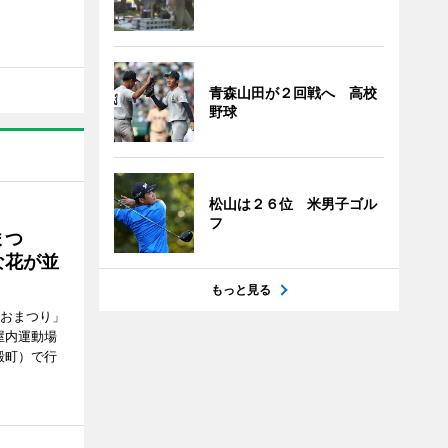
青森山田が２回戦へ 高校
野球
松山は２６位 米男子ゴル
フ
まつ
な花が並
もっと見る
がおまつり」
屋内運動場
殿町）で行