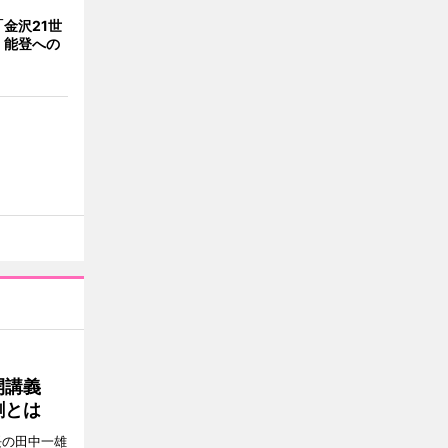
金沢21世
 能登への
公開講義
割とは
長の田中一雄