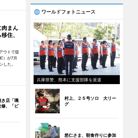
ワールドフォトニュース
に肉まん
ら移住、
アウトで提
町）が7月
ンした。
兵庫県警、熊本に支援部隊を派遣
村上、２５号ソロ 大リー
焼き店「璃
グ
改修、「ビ
悠仁さま、朝食作りに参加