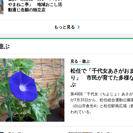
やまねこ亭」 地域おこし活
動通じ念願の独立店
もっと見る
遊ぶ
見る・遊ぶ
松任で「千代女あさがお
り」 市民が育てた多様
ぶ
第49回「千代女（ちよじょ）あさ
が7月31日から、松任総合運動公園
（白山市倉光4）と松任駅南広場（
われている。