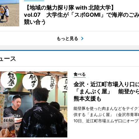
【地域の魅力探り隊 with 北陸大学】
vol.07 大学生が「スポGOMI」で海岸のご
競い合う
もっと見る
ュース
食べる
金沢・近江町市場入り口
「まんぷく屋」 能登か
熊本支援も
能登豚を使った肉まんなどをテイク
供する「まんぷく屋」（金沢市青草
10日、近江町市場エムザ口にオープ