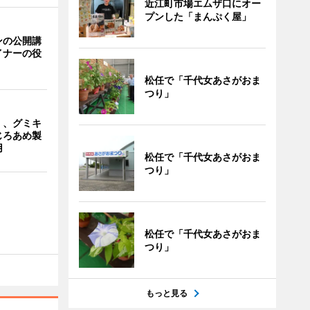
近江町市場エムザ口にオー
プンした「まんぷく屋」
ンの公開講
イナーの役
松任で「千代女あさがおま
つり」
」、グミキ
じろあめ製
用
松任で「千代女あさがおま
つり」
松任で「千代女あさがおま
つり」
もっと見る