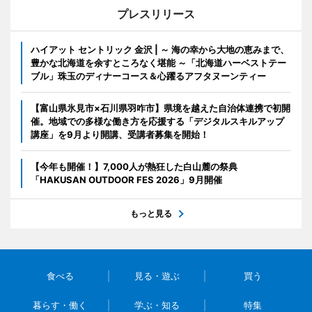
プレスリリース
ハイアット セントリック 金沢 | ～ 海の幸から大地の恵みまで、
豊かな北海道を余すところなく堪能 ～「北海道ハーベストテー
ブル」珠玉のディナーコース＆心躍るアフタヌーンティー
【富山県氷見市×石川県羽咋市】県境を越えた自治体連携で初開
催。地域での多様な働き方を応援する「デジタルスキルアップ
講座」を9月より開講、受講者募集を開始！
【今年も開催！】7,000人が熱狂した白山麓の祭典
「HAKUSAN OUTDOOR FES 2026」9月開催
もっと見る
食べる
見る・遊ぶ
買う
暮らす・働く
学ぶ・知る
特集