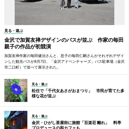
見る・遊ぶ
金沢で加賀友禅デザインのバスが並ぶ 作家の毎田
親子の作品が初競演
加賀友禅作家の毎田健治さんと、息子の毎田仁嗣さんがそれぞれデザイ
ンした観光バスが8月7日、「金沢アドベンチャーズ」バス駐車場（金沢
市二口町）で並べて展示された。
見る・遊ぶ
松任で「千代女あさがおまつり」 市民が育てた多
様な花が並ぶ
見る・遊ぶ
金沢・ひがし茶屋街に旅館「百楽荘 離れ」 料亭
プロデュースの和カフェも