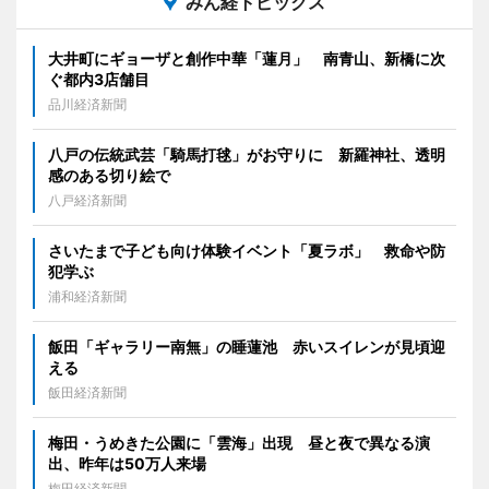
みん経トピックス
大井町にギョーザと創作中華「蓮月」 南青山、新橋に次
ぐ都内3店舗目
品川経済新聞
八戸の伝統武芸「騎馬打毬」がお守りに 新羅神社、透明
感のある切り絵で
八戸経済新聞
さいたまで子ども向け体験イベント「夏ラボ」 救命や防
犯学ぶ
浦和経済新聞
飯田「ギャラリー南無」の睡蓮池 赤いスイレンが見頃迎
える
飯田経済新聞
梅田・うめきた公園に「雲海」出現 昼と夜で異なる演
出、昨年は50万人来場
梅田経済新聞