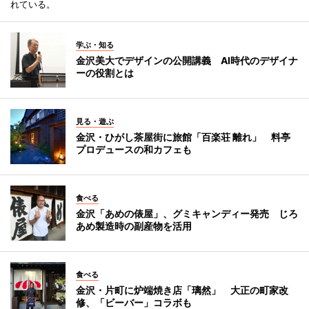
れている。
学ぶ・知る
金沢美大でデザインの公開講義 AI時代のデザイナ
ーの役割とは
見る・遊ぶ
金沢・ひがし茶屋街に旅館「百楽荘 離れ」 料亭
プロデュースの和カフェも
食べる
金沢「あめの俵屋」、グミキャンディー発売 じろ
あめ製造時の副産物を活用
食べる
金沢・片町に炉端焼き店「璃然」 大正の町家改
修、「ビーバー」コラボも