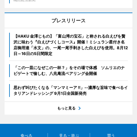
プレスリリース
【HAKU 金澤じもの】「富山湾の宝石」と称される白えびを贅
沢に味わう『白えびづくしコース』開催！ミシュラン星付き名
店御用達「水文」の、一尾一尾手剥きした白えびを使用。8月12
日～16日の5日間限定
「この一皿になぜこの一杯？」をその場で体感 ソムリエのナ
ビゲートで愉しむ、八兆庵流ペアリング会開催
思わず叫びたくなる「マンマミーア !!」--濃厚な旨味で食べるイ
タリアンドレッシング 9月1日全国新発売
もっと見る
食べる
見る・遊ぶ
買う