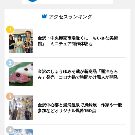
アクセスランキング
金沢・中央卸売市場近くに「ちいさな美術
館」 ミニチュア制作体験も
金沢のしょうゆみそ蔵が新商品「醤油もろ
み」発売 コロナ禍で時間かけ職人が開発
金沢中心部と湯涌温泉で風鈴展 作家や一般
参加などオリジナル風鈴150点