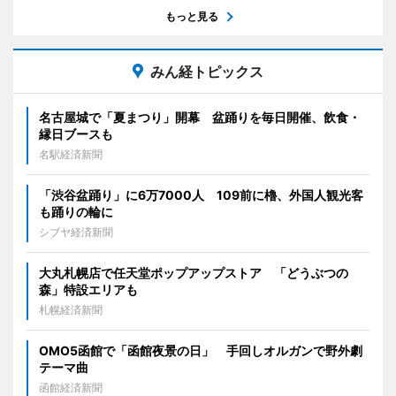
もっと見る
みん経トピックス
名古屋城で「夏まつり」開幕 盆踊りを毎日開催、飲食・
縁日ブースも
名駅経済新聞
「渋谷盆踊り」に6万7000人 109前に櫓、外国人観光客
も踊りの輪に
シブヤ経済新聞
大丸札幌店で任天堂ポップアップストア 「どうぶつの
森」特設エリアも
札幌経済新聞
OMO5函館で「函館夜景の日」 手回しオルガンで野外劇
テーマ曲
函館経済新聞