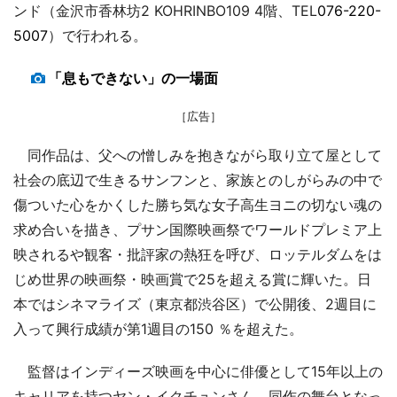
ンド（金沢市香林坊2 KOHRINBO109 4階、TEL
076-220-
5007
）で行われる。
「息もできない」の一場面
［広告］
同作品は、父への憎しみを抱きながら取り立て屋として
社会の底辺で生きるサンフンと、家族とのしがらみの中で
傷ついた心をかくした勝ち気な女子高生ヨニの切ない魂の
求め合いを描き、プサン国際映画祭でワールドプレミア上
映されるや観客・批評家の熱狂を呼び、ロッテルダムをは
じめ世界の映画祭・映画賞で25を超える賞に輝いた。日
本ではシネマライズ（東京都渋谷区）で公開後、2週目に
入って興行成績が第1週目の150 ％を超えた。
監督はインディーズ映画を中心に俳優として15年以上の
キャリアを持つヤン・イクチュンさん。同作の舞台となっ