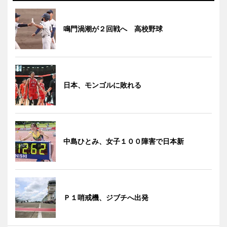
鳴門渦潮が２回戦へ 高校野球
日本、モンゴルに敗れる
中島ひとみ、女子１００障害で日本新
Ｐ１哨戒機、ジブチへ出発