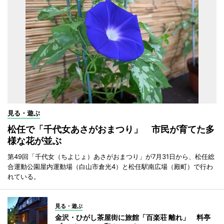
見る・遊ぶ
松任で「千代女あさがおまつり」 市民が育てた多
様な花が並ぶ
第49回「千代女（ちよじょ）あさがおまつり」が7月31日から、松任総
合運動公園屋内運動場（白山市倉光4）と松任駅南広場（殿町）で行わ
れている。
見る・遊ぶ
金沢・ひがし茶屋街に旅館「百楽荘 離れ」 料亭