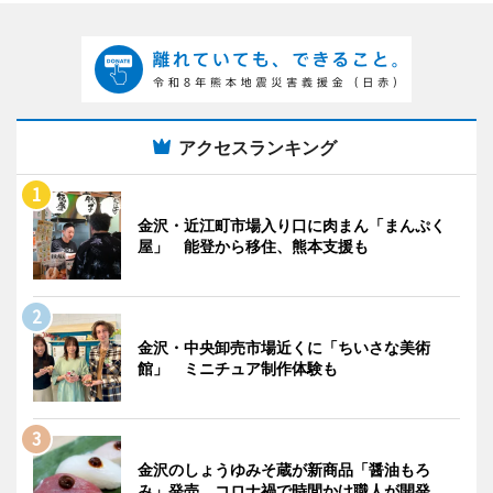
アクセスランキング
金沢・近江町市場入り口に肉まん「まんぷく
屋」 能登から移住、熊本支援も
金沢・中央卸売市場近くに「ちいさな美術
館」 ミニチュア制作体験も
金沢のしょうゆみそ蔵が新商品「醤油もろ
み」発売 コロナ禍で時間かけ職人が開発