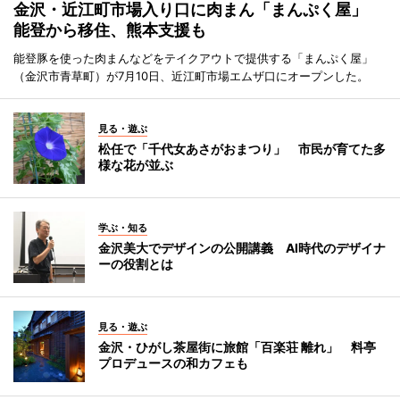
金沢・近江町市場入り口に肉まん「まんぷく屋」
能登から移住、熊本支援も
能登豚を使った肉まんなどをテイクアウトで提供する「まんぷく屋」
（金沢市青草町）が7月10日、近江町市場エムザ口にオープンした。
見る・遊ぶ
松任で「千代女あさがおまつり」 市民が育てた多
様な花が並ぶ
学ぶ・知る
金沢美大でデザインの公開講義 AI時代のデザイナ
ーの役割とは
見る・遊ぶ
金沢・ひがし茶屋街に旅館「百楽荘 離れ」 料亭
プロデュースの和カフェも