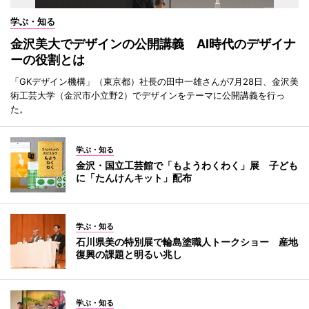
学ぶ・知る
金沢美大でデザインの公開講義 AI時代のデザイナ
ーの役割とは
「GKデザイン機構」（東京都）社長の田中一雄さんが7月28日、金沢美
術工芸大学（金沢市小立野2）でデザインをテーマに公開講義を行っ
た。
学ぶ・知る
金沢・国立工芸館で「もようわくわく」展 子ども
に「たんけんキット」配布
学ぶ・知る
石川県美の特別展で輪島塗職人トークショー 産地
復興の課題と明るい兆し
学ぶ・知る