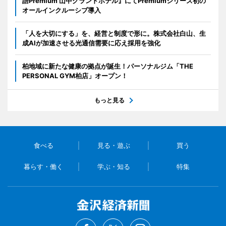
語Premium 山中グランドホテル』にてPremiumシリーズ初の
オールインクルーシブ導入
「人を大切にする」を、経営と制度で形に。株式会社白山、生
成AIが加速させる光通信需要に応え採用を強化
柏地域に新たな健康の拠点が誕生！パーソナルジム「THE
PERSONAL GYM柏店」オープン！
もっと見る
食べる
見る・遊ぶ
買う
暮らす・働く
学ぶ・知る
特集