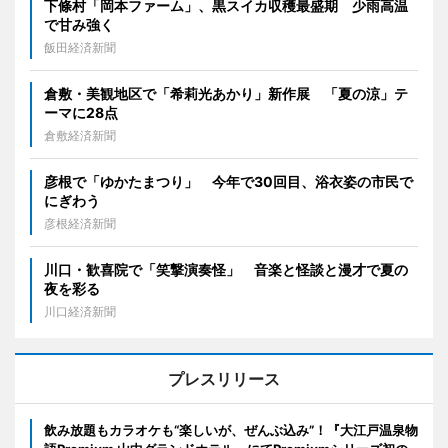
下條村「岡本ファーム」、黒スイカ収穫最盛期 少雨高温
で甘み強く
飯田経済新聞
倉敷・美観地区で「希莉光あかり」新作展 「夏の涼」テ
ーマに28点
倉敷経済新聞
彦根で「ゆかたまつり」 今年で30回目、浴衣姿の市民で
にぎわう
彦根経済新聞
川口・歓喜院で「笑撃演奏怪」 音楽と怪談と漫才で夏の
夜を彩る
川口経済新聞
プレスリリース
飲み放題もカラオケも“楽しいが、ぜんぶ込み”！『大江戸温泉物