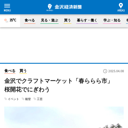
35°C
食べる
見る・遊ぶ
買う
暮らす・働く
学ぶ・知る
食べる
買う
2025.04.08
金沢でクラフトマーケット「春ららら市」
桜開花でにぎわう
イベント
能登
工芸