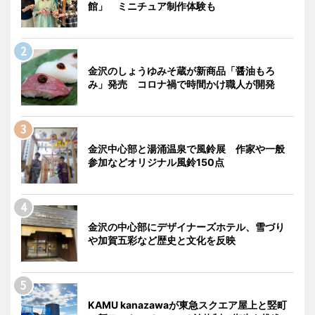
館」 ミニチュア制作体験も
金沢のしょうゆみそ蔵が新商品「醤油もろ
み」発売 コロナ禍で時間かけ職人が開発
金沢中心部と湯涌温泉で風鈴展 作家や一般
参加などオリジナル風鈴150点
金沢の中心部にデザイナーズホテル、雪づり
や加賀五彩など歴史と文化を反映
KAMU kanazawaが東急スクエア屋上と竪町