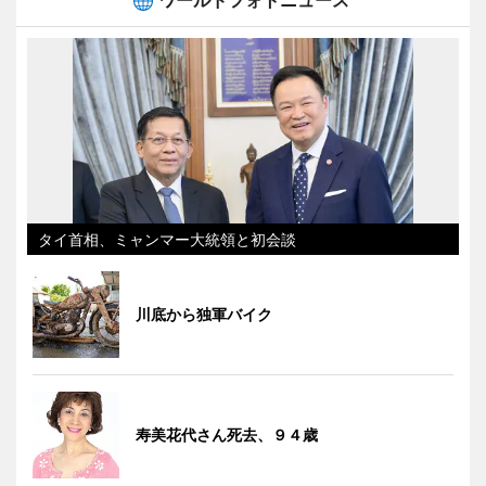
タイ首相、ミャンマー大統領と初会談
川底から独軍バイク
寿美花代さん死去、９４歳