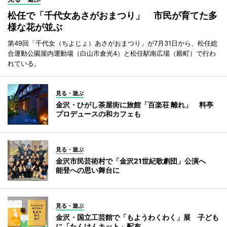
松任で「千代女あさがおまつり」 市民が育てた多
様な花が並ぶ
第49回「千代女（ちよじょ）あさがおまつり」が7月31日から、松任総
合運動公園屋内運動場（白山市倉光4）と松任駅南広場（殿町）で行わ
れている。
見る・遊ぶ
金沢・ひがし茶屋街に旅館「百楽荘 離れ」 料亭
プロデュースの和カフェも
見る・遊ぶ
金沢市民芸術村で「金沢21世紀歌劇団」公演へ
能登への思い舞台に
見る・遊ぶ
金沢・国立工芸館で「もようわくわく」展 子ども
に「たんけんキット」配布