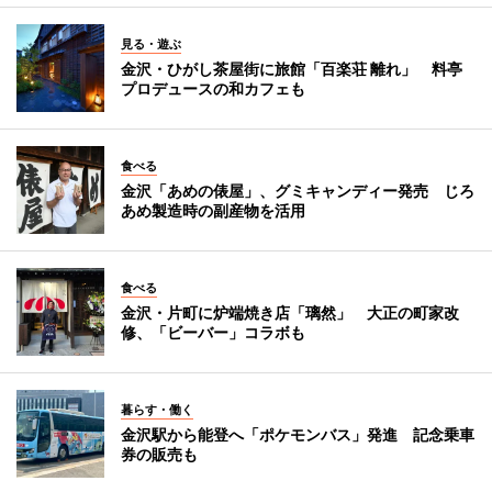
見る・遊ぶ
金沢・ひがし茶屋街に旅館「百楽荘 離れ」 料亭
プロデュースの和カフェも
食べる
金沢「あめの俵屋」、グミキャンディー発売 じろ
あめ製造時の副産物を活用
食べる
金沢・片町に炉端焼き店「璃然」 大正の町家改
修、「ビーバー」コラボも
暮らす・働く
金沢駅から能登へ「ポケモンバス」発進 記念乗車
券の販売も