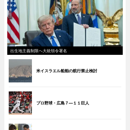
出生地主義制限へ大統領令署名
米イスラエル船舶の航行禁止検討
プロ野球・広島７―１１巨人