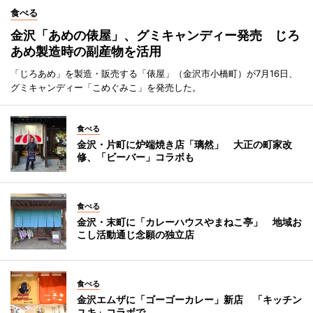
食べる
金沢「あめの俵屋」、グミキャンディー発売 じろ
あめ製造時の副産物を活用
「じろあめ」を製造・販売する「俵屋」（金沢市小橋町）が7月16日、
グミキャンディー「こめぐみこ」を発売した。
食べる
金沢・片町に炉端焼き店「璃然」 大正の町家改
修、「ビーバー」コラボも
食べる
金沢・末町に「カレーハウスやまねこ亭」 地域お
こし活動通じ念願の独立店
食べる
金沢エムザに「ゴーゴーカレー」新店 「キッチン
ユキ」コラボで