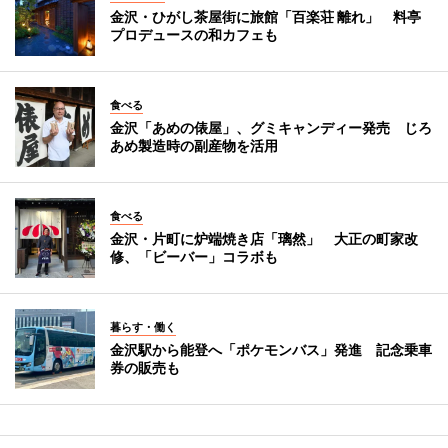
金沢・ひがし茶屋街に旅館「百楽荘 離れ」 料亭
プロデュースの和カフェも
食べる
金沢「あめの俵屋」、グミキャンディー発売 じろ
あめ製造時の副産物を活用
食べる
金沢・片町に炉端焼き店「璃然」 大正の町家改
修、「ビーバー」コラボも
暮らす・働く
金沢駅から能登へ「ポケモンバス」発進 記念乗車
券の販売も