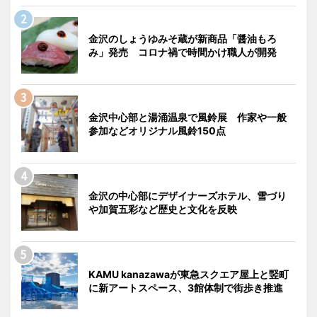
金沢のしょうゆみそ蔵が新商品「醤油もろ
み」発売 コロナ禍で時間かけ職人が開発
金沢中心部と湯涌温泉で風鈴展 作家や一般
参加などオリジナル風鈴150点
金沢の中心部にデザイナーズホテル、雪づり
や加賀五彩など歴史と文化を反映
KAMU kanazawaが東急スクエア屋上と竪町
に新アートスペース、3館体制で街歩き推進