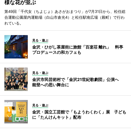
様な花が並ぶ
第49回「千代女（ちよじょ）あさがおまつり」が7月31日から、松任総
合運動公園屋内運動場（白山市倉光4）と松任駅南広場（殿町）で行わ
れている。
見る・遊ぶ
金沢・ひがし茶屋街に旅館「百楽荘 離れ」 料亭
プロデュースの和カフェも
見る・遊ぶ
金沢市民芸術村で「金沢21世紀歌劇団」公演へ
能登への思い舞台に
見る・遊ぶ
金沢・国立工芸館で「もようわくわく」展 子ども
に「たんけんキット」配布