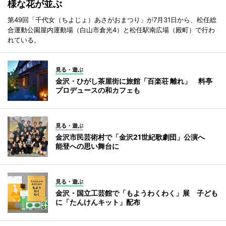
様な花が並ぶ
第49回「千代女（ちよじょ）あさがおまつり」が7月31日から、松任総
合運動公園屋内運動場（白山市倉光4）と松任駅南広場（殿町）で行わ
れている。
見る・遊ぶ
金沢・ひがし茶屋街に旅館「百楽荘 離れ」 料亭
プロデュースの和カフェも
見る・遊ぶ
金沢市民芸術村で「金沢21世紀歌劇団」公演へ
能登への思い舞台に
見る・遊ぶ
金沢・国立工芸館で「もようわくわく」展 子ども
に「たんけんキット」配布