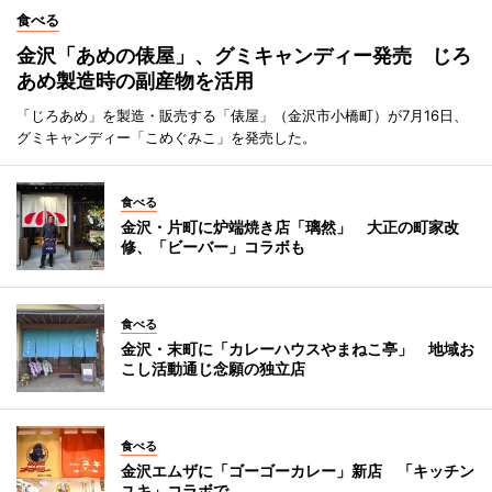
食べる
金沢「あめの俵屋」、グミキャンディー発売 じろ
あめ製造時の副産物を活用
「じろあめ」を製造・販売する「俵屋」（金沢市小橋町）が7月16日、
グミキャンディー「こめぐみこ」を発売した。
食べる
金沢・片町に炉端焼き店「璃然」 大正の町家改
修、「ビーバー」コラボも
食べる
金沢・末町に「カレーハウスやまねこ亭」 地域お
こし活動通じ念願の独立店
食べる
金沢エムザに「ゴーゴーカレー」新店 「キッチン
ユキ」コラボで