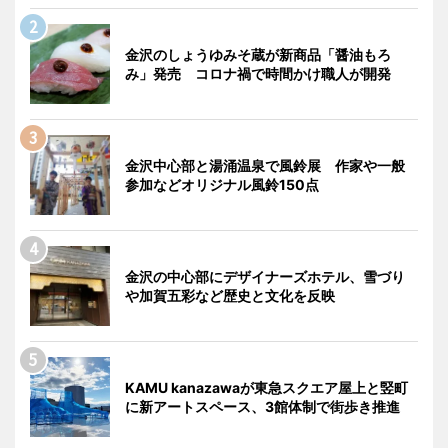
金沢のしょうゆみそ蔵が新商品「醤油もろ
み」発売 コロナ禍で時間かけ職人が開発
金沢中心部と湯涌温泉で風鈴展 作家や一般
参加などオリジナル風鈴150点
金沢の中心部にデザイナーズホテル、雪づり
や加賀五彩など歴史と文化を反映
KAMU kanazawaが東急スクエア屋上と竪町
に新アートスペース、3館体制で街歩き推進