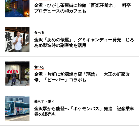
金沢・ひがし茶屋街に旅館「百楽荘 離れ」 料亭
プロデュースの和カフェも
食べる
金沢「あめの俵屋」、グミキャンディー発売 じろ
あめ製造時の副産物を活用
食べる
金沢・片町に炉端焼き店「璃然」 大正の町家改
修、「ビーバー」コラボも
暮らす・働く
金沢駅から能登へ「ポケモンバス」発進 記念乗車
券の販売も