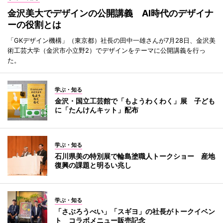
金沢美大でデザインの公開講義 AI時代のデザイナ
ーの役割とは
「GKデザイン機構」（東京都）社長の田中一雄さんが7月28日、金沢美
術工芸大学（金沢市小立野2）でデザインをテーマに公開講義を行っ
た。
学ぶ・知る
金沢・国立工芸館で「もようわくわく」展 子ども
に「たんけんキット」配布
学ぶ・知る
石川県美の特別展で輪島塗職人トークショー 産地
復興の課題と明るい兆し
学ぶ・知る
「さぶろうべい」「スギヨ」の社長がトークイベン
ト コラボメニュー販売記念