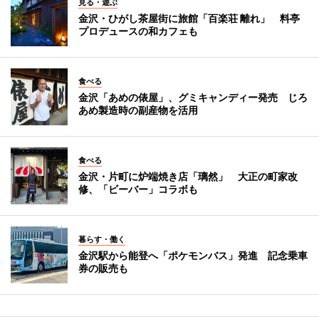
見る・遊ぶ
金沢・ひがし茶屋街に旅館「百楽荘 離れ」 料亭
プロデュースの和カフェも
食べる
金沢「あめの俵屋」、グミキャンディー発売 じろ
あめ製造時の副産物を活用
食べる
金沢・片町に炉端焼き店「璃然」 大正の町家改
修、「ビーバー」コラボも
暮らす・働く
金沢駅から能登へ「ポケモンバス」発進 記念乗車
券の販売も