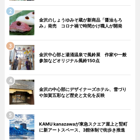
金沢のしょうゆみそ蔵が新商品「醤油もろ
み」発売 コロナ禍で時間かけ職人が開発
金沢中心部と湯涌温泉で風鈴展 作家や一般
参加などオリジナル風鈴150点
金沢の中心部にデザイナーズホテル、雪づり
や加賀五彩など歴史と文化を反映
KAMU kanazawaが東急スクエア屋上と竪町
に新アートスペース、3館体制で街歩き推進