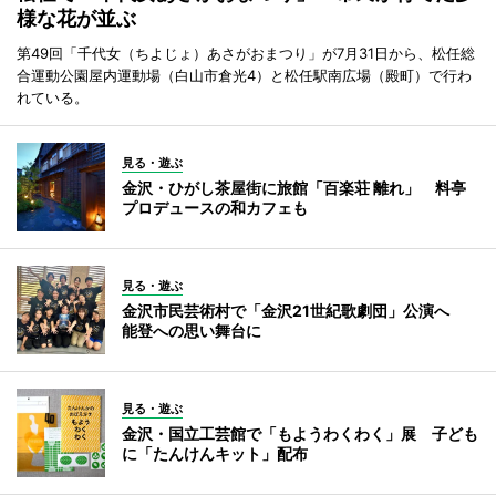
様な花が並ぶ
第49回「千代女（ちよじょ）あさがおまつり」が7月31日から、松任総
合運動公園屋内運動場（白山市倉光4）と松任駅南広場（殿町）で行わ
れている。
見る・遊ぶ
金沢・ひがし茶屋街に旅館「百楽荘 離れ」 料亭
プロデュースの和カフェも
見る・遊ぶ
金沢市民芸術村で「金沢21世紀歌劇団」公演へ
能登への思い舞台に
見る・遊ぶ
金沢・国立工芸館で「もようわくわく」展 子ども
に「たんけんキット」配布