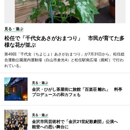
見る・遊ぶ
松任で「千代女あさがおまつり」 市民が育てた多
様な花が並ぶ
第49回「千代女（ちよじょ）あさがおまつり」が7月31日から、松任総
合運動公園屋内運動場（白山市倉光4）と松任駅南広場（殿町）で行わ
れている。
見る・遊ぶ
金沢・ひがし茶屋街に旅館「百楽荘 離れ」 料亭
プロデュースの和カフェも
見る・遊ぶ
金沢市民芸術村で「金沢21世紀歌劇団」公演へ
能登への思い舞台に