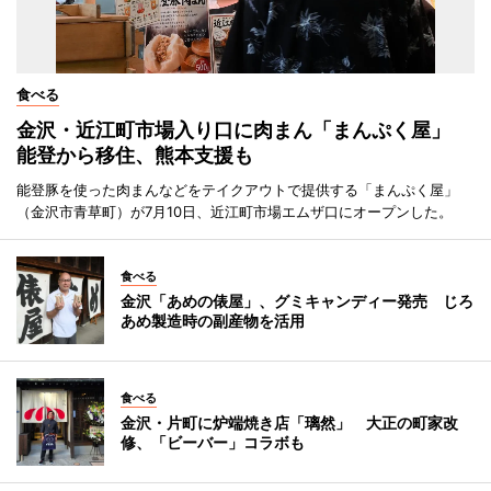
食べる
金沢・近江町市場入り口に肉まん「まんぷく屋」
能登から移住、熊本支援も
能登豚を使った肉まんなどをテイクアウトで提供する「まんぷく屋」
（金沢市青草町）が7月10日、近江町市場エムザ口にオープンした。
食べる
金沢「あめの俵屋」、グミキャンディー発売 じろ
あめ製造時の副産物を活用
食べる
金沢・片町に炉端焼き店「璃然」 大正の町家改
修、「ビーバー」コラボも