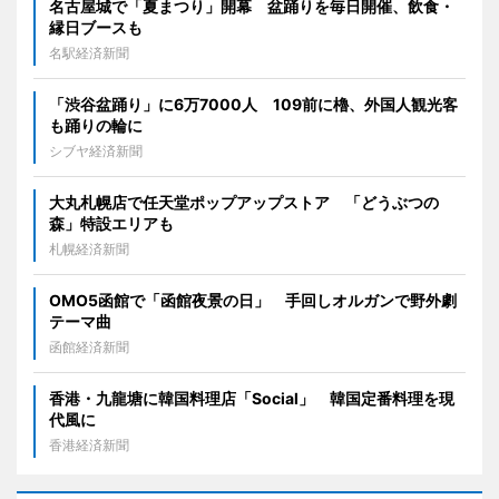
名古屋城で「夏まつり」開幕 盆踊りを毎日開催、飲食・
縁日ブースも
名駅経済新聞
「渋谷盆踊り」に6万7000人 109前に櫓、外国人観光客
も踊りの輪に
シブヤ経済新聞
大丸札幌店で任天堂ポップアップストア 「どうぶつの
森」特設エリアも
札幌経済新聞
OMO5函館で「函館夜景の日」 手回しオルガンで野外劇
テーマ曲
函館経済新聞
香港・九龍塘に韓国料理店「Social」 韓国定番料理を現
代風に
香港経済新聞