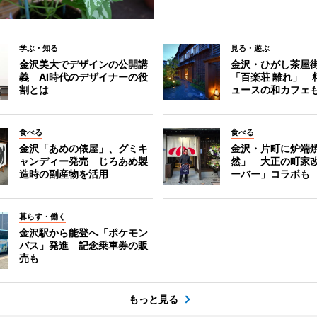
学ぶ・知る
見る・遊ぶ
金沢美大でデザインの公開講
金沢・ひがし茶屋
義 AI時代のデザイナーの役
「百楽荘 離れ」 
割とは
ュースの和カフェ
食べる
食べる
金沢「あめの俵屋」、グミキ
金沢・片町に炉端
ャンディー発売 じろあめ製
然」 大正の町家
造時の副産物を活用
ーバー」コラボも
暮らす・働く
金沢駅から能登へ「ポケモン
バス」発進 記念乗車券の販
売も
もっと見る