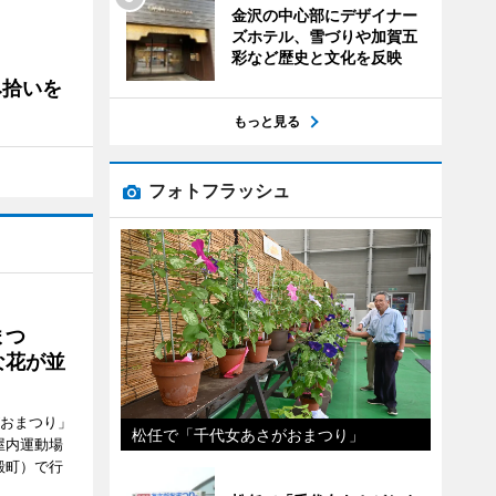
金沢の中心部にデザイナー
ズホテル、雪づりや加賀五
彩など歴史と文化を反映
み拾いを
もっと見る
フォトフラッシュ
まつ
な花が並
がおまつり」
松任で「千代女あさがおまつり」
屋内運動場
殿町）で行