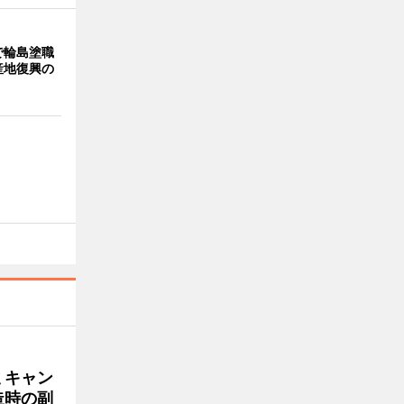
で輪島塗職
産地復興の
ミキャン
造時の副