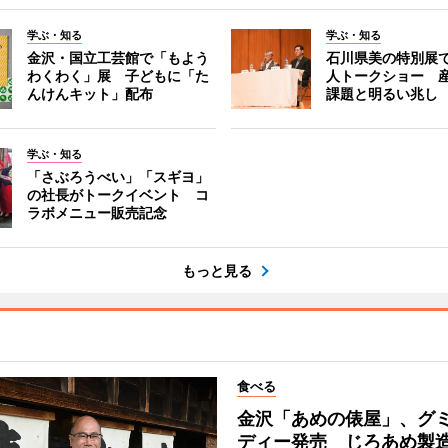
学ぶ・知る
学ぶ・知る
金沢・国立工芸館で「もよう
石川県美の特別展
わくわく」展 子どもに「た
人トークショー 
んけんキット」配布
課題と明るい兆し
学ぶ・知る
「さぶろうべい」「スギヨ」
の社長がトークイベント コ
ラボメニュー販売記念
もっと見る
食べる
金沢「あめの俵屋」、グ
ディー発売 じろあめ製