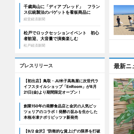
千歳烏山に「ディア ブレッド」 フラン
ス伝統製法のバゲットを看板商品に
経堂経済新聞
松戸でロックセッションイベント 初心
者歓迎、大音量で演奏楽しむ
松戸経済新聞
プレスリリース
最新ニ
【初出店】鳥取・JU米子高島屋に次世代ラ
イフスタイルショップ「EnRoom」が8月
21日(金)より期間限定オープン！
創業150年の発酵食品店と金沢の人気ピッ
ツェリアのコラボ！発酵の旨みを生かした
本格冷凍ナポリピッツァ新発売
【9/2 金沢】“防衛的な賃上げ”の限界を打破