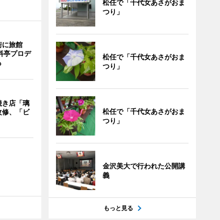
松任で「千代女あさがおま
つり」
街に旅館
料亭プロデ
松任で「千代女あさがおま
も
つり」
焼き店「璃
松任で「千代女あさがおま
改修、「ビ
つり」
金沢美大で行われた公開講
義
もっと見る