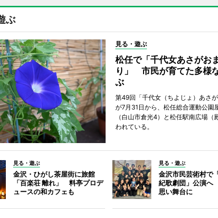
遊ぶ
見る・遊ぶ
松任で「千代女あさがお
り」 市民が育てた多様
ぶ
第49回「千代女（ちよじょ）あさ
が7月31日から、松任総合運動公園
（白山市倉光4）と松任駅南広場（
われている。
見る・遊ぶ
見る・遊ぶ
金沢・ひがし茶屋街に旅館
金沢市民芸術村で「
「百楽荘 離れ」 料亭プロデ
紀歌劇団」公演へ
ュースの和カフェも
思い舞台に