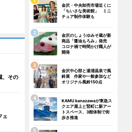
金沢・中央卸売市場近くに
「ちいさな美術館」 ミニ
チュア制作体験も
金沢のしょうゆみそ蔵が新
商品「醤油もろみ」発売
コロナ禍で時間かけ職人が
開発
金沢中心部と湯涌温泉で風
鈴展 作家や一般参加など
城、その
オリジナル風鈴150点
KAMU kanazawaが東急ス
クエア屋上と竪町に新アー
トスペース、3館体制で街
フェ
歩き推進