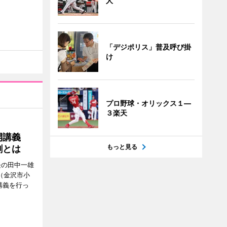
人
「デジポリス」普及呼び掛
け
プロ野球・オリックス１―
３楽天
公開講義
もっと見る
割とは
長の田中一雄
（金沢市小
講義を行っ