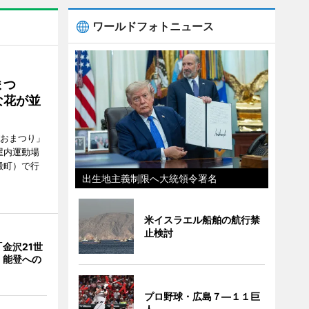
ワールドフォトニュース
まつ
な花が並
がおまつり」
屋内運動場
殿町）で行
出生地主義制限へ大統領令署名
米イスラエル船舶の航行禁
止検討
金沢21世
 能登への
プロ野球・広島７―１１巨