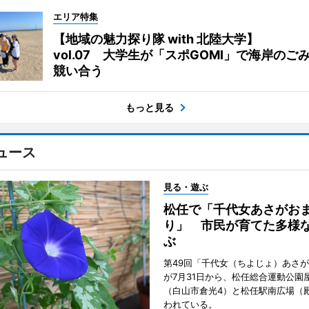
エリア特集
【地域の魅力探り隊 with 北陸大学】
vol.07 大学生が「スポGOMI」で海岸のご
競い合う
もっと見る
ュース
見る・遊ぶ
松任で「千代女あさがお
り」 市民が育てた多様
ぶ
第49回「千代女（ちよじょ）あさ
が7月31日から、松任総合運動公園
（白山市倉光4）と松任駅南広場（
われている。