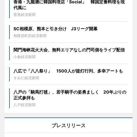
香港・九龍塘に韓国料理店「Social」 韓国定番料理を現
代風に
香港経済新聞
SC相模原、熊本と引き分け J3リーグ開幕
相模原町田経済新聞
関門海峡花火大会、無料エリアなしの門司側をライブ配信
小倉経済新聞
八広で「八八祭り」 1500人が提灯行列、多幸アートも
すみだ経済新聞
八戸の「騎馬打毬」、若手騎手の姿勇ましく 20年ぶりの
正式参拝も
八戸経済新聞
プレスリリース