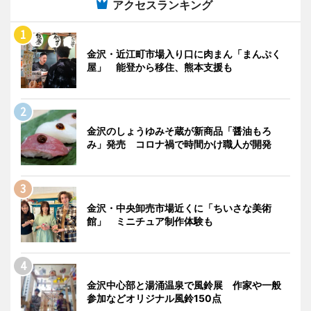
アクセスランキング
金沢・近江町市場入り口に肉まん「まんぷく
屋」 能登から移住、熊本支援も
金沢のしょうゆみそ蔵が新商品「醤油もろ
み」発売 コロナ禍で時間かけ職人が開発
金沢・中央卸売市場近くに「ちいさな美術
館」 ミニチュア制作体験も
金沢中心部と湯涌温泉で風鈴展 作家や一般
参加などオリジナル風鈴150点