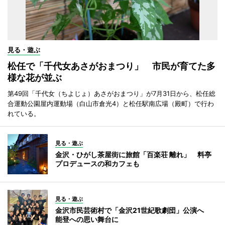
見る・遊ぶ
松任で「千代女あさがおまつり」 市民が育てた多
様な花が並ぶ
第49回「千代女（ちよじょ）あさがおまつり」が7月31日から、松任総
合運動公園屋内運動場（白山市倉光4）と松任駅南広場（殿町）で行わ
れている。
見る・遊ぶ
金沢・ひがし茶屋街に旅館「百楽荘 離れ」 料亭
プロデュースの和カフェも
見る・遊ぶ
金沢市民芸術村で「金沢21世紀歌劇団」公演へ
能登への思い舞台に