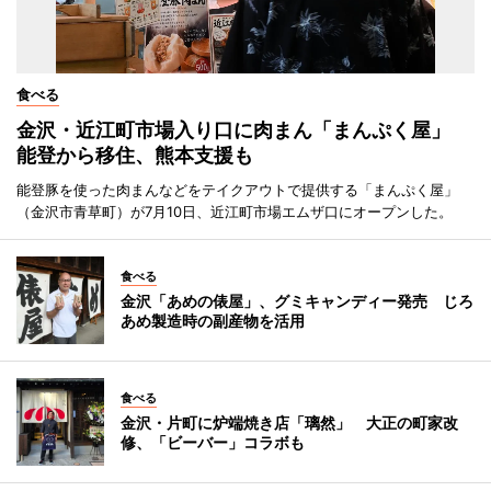
食べる
金沢・近江町市場入り口に肉まん「まんぷく屋」
能登から移住、熊本支援も
能登豚を使った肉まんなどをテイクアウトで提供する「まんぷく屋」
（金沢市青草町）が7月10日、近江町市場エムザ口にオープンした。
食べる
金沢「あめの俵屋」、グミキャンディー発売 じろ
あめ製造時の副産物を活用
食べる
金沢・片町に炉端焼き店「璃然」 大正の町家改
修、「ビーバー」コラボも