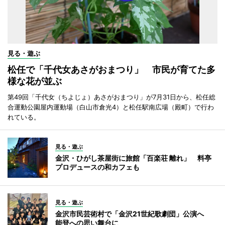
見る・遊ぶ
松任で「千代女あさがおまつり」 市民が育てた多
様な花が並ぶ
第49回「千代女（ちよじょ）あさがおまつり」が7月31日から、松任総
合運動公園屋内運動場（白山市倉光4）と松任駅南広場（殿町）で行わ
れている。
見る・遊ぶ
金沢・ひがし茶屋街に旅館「百楽荘 離れ」 料亭
プロデュースの和カフェも
見る・遊ぶ
金沢市民芸術村で「金沢21世紀歌劇団」公演へ
能登への思い舞台に