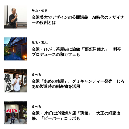
学ぶ・知る
金沢美大でデザインの公開講義 AI時代のデザイナ
ーの役割とは
見る・遊ぶ
金沢・ひがし茶屋街に旅館「百楽荘 離れ」 料亭
プロデュースの和カフェも
食べる
金沢「あめの俵屋」、グミキャンディー発売 じろ
あめ製造時の副産物を活用
食べる
金沢・片町に炉端焼き店「璃然」 大正の町家改
修、「ビーバー」コラボも