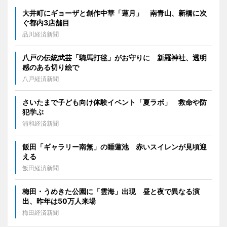
大井町にギョーザと創作中華「蓮月」 南青山、新橋に次
ぐ都内3店舗目
品川経済新聞
八戸の伝統武芸「騎馬打毬」がお守りに 新羅神社、透明
感のある切り絵で
八戸経済新聞
さいたまで子ども向け体験イベント「夏ラボ」 救命や防
犯学ぶ
浦和経済新聞
飯田「ギャラリー南無」の睡蓮池 赤いスイレンが見頃迎
える
飯田経済新聞
梅田・うめきた公園に「雲海」出現 昼と夜で異なる演
出、昨年は50万人来場
梅田経済新聞