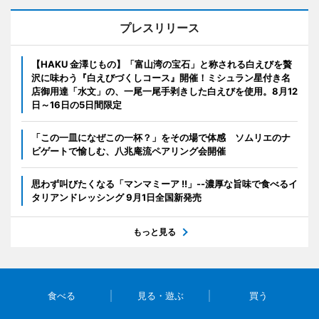
プレスリリース
【HAKU 金澤じもの】「富山湾の宝石」と称される白えびを贅
沢に味わう『白えびづくしコース』開催！ミシュラン星付き名
店御用達「水文」の、一尾一尾手剥きした白えびを使用。8月12
日～16日の5日間限定
「この一皿になぜこの一杯？」をその場で体感 ソムリエのナ
ビゲートで愉しむ、八兆庵流ペアリング会開催
思わず叫びたくなる「マンマミーア !!」--濃厚な旨味で食べるイ
タリアンドレッシング 9月1日全国新発売
もっと見る
食べる
見る・遊ぶ
買う