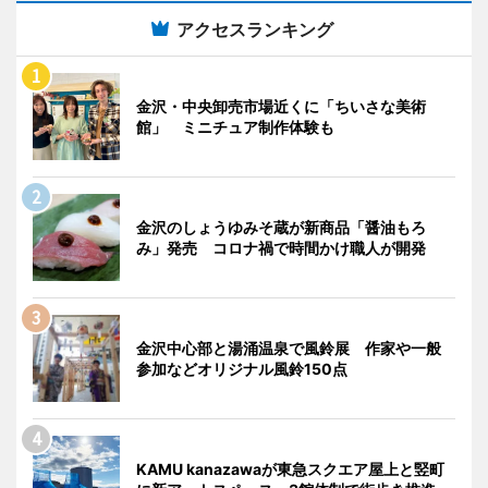
アクセスランキング
金沢・中央卸売市場近くに「ちいさな美術
館」 ミニチュア制作体験も
金沢のしょうゆみそ蔵が新商品「醤油もろ
み」発売 コロナ禍で時間かけ職人が開発
金沢中心部と湯涌温泉で風鈴展 作家や一般
参加などオリジナル風鈴150点
KAMU kanazawaが東急スクエア屋上と竪町