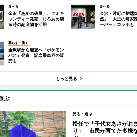
食べる
食べる
金沢「あめの俵屋」、グミキ
金沢・片町に炉端
ャンディー発売 じろあめ製
然」 大正の町家
造時の副産物を活用
ーバー」コラボも
暮らす・働く
金沢駅から能登へ「ポケモン
バス」発進 記念乗車券の販
売も
もっと見る
遊ぶ
見る・遊ぶ
松任で「千代女あさがお
り」 市民が育てた多様