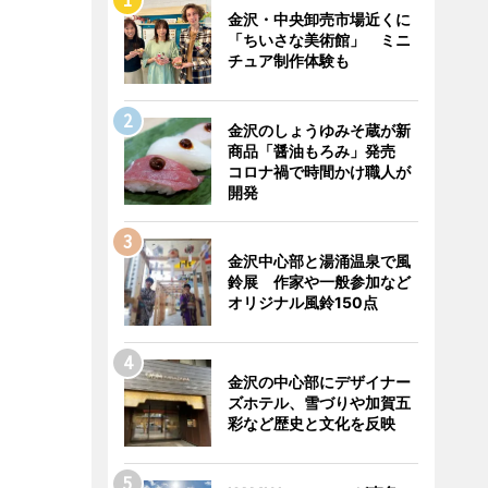
金沢・中央卸売市場近くに
「ちいさな美術館」 ミニ
チュア制作体験も
金沢のしょうゆみそ蔵が新
商品「醤油もろみ」発売
コロナ禍で時間かけ職人が
開発
金沢中心部と湯涌温泉で風
鈴展 作家や一般参加など
オリジナル風鈴150点
金沢の中心部にデザイナー
ズホテル、雪づりや加賀五
彩など歴史と文化を反映