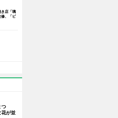
焼き店「璃
改修、「ビ
まつ
な花が並