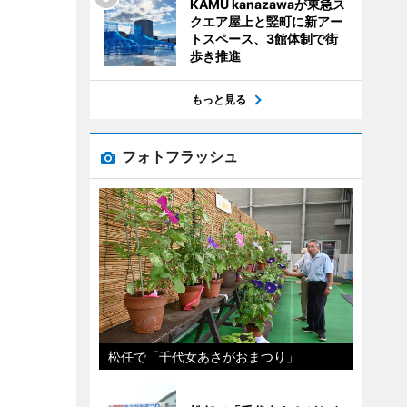
KAMU kanazawaが東急ス
クエア屋上と竪町に新アー
トスペース、3館体制で街
歩き推進
もっと見る
フォトフラッシュ
松任で「千代女あさがおまつり」