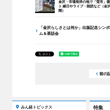
金沢・市場発祥の地で「窪市」復
ト 縁日やライブ・朗読など（金
聞）
「金沢らしさとは何か」出版記念シンポ
ム＆茶話会
前の
みん経トピックス
特集