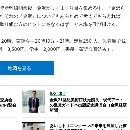
陸新幹線開業後、金沢がますます注目を集める中、『金沢ら
れぞれの『金沢』についてもあらためて考えてもらえれば。
取り組む方のヒントにもなるはず」と来場を呼び掛ける。
0時、茶話会＝20時10分～21時。定員250 人。先着順で12
3,500円、学生＝2,000円（書籍・茶話会費込み）。
地図を見る
見る・遊ぶ
交換会
金沢21世紀美術館秋元館長、現代アート
の内覧会
の鑑賞ガイド本出版記念講演会（金沢経済
新聞）
あいちトリエンナーレの未来を展望した書