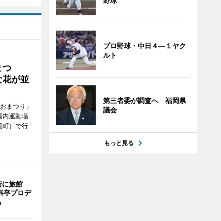
野球
プロ野球・中日４―１ヤク
ルト
まつ
な花が並
第三者委が調査へ 福岡県
がおまつり」
議会
屋内運動場
殿町）で行
もっと見る
街に旅館
料亭プロデ
も