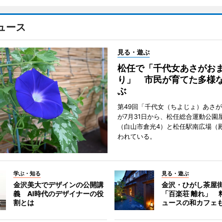
ュース
見る・遊ぶ
松任で「千代女あさがお
り」 市民が育てた多様
ぶ
第49回「千代女（ちよじょ）あさ
が7月31日から、松任総合運動公園
（白山市倉光4）と松任駅南広場（
われている。
学ぶ・知る
見る・遊ぶ
金沢美大でデザインの公開講
金沢・ひがし茶屋
義 AI時代のデザイナーの役
「百楽荘 離れ」 
割とは
ュースの和カフェ