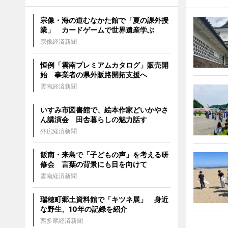
宗像・海の道むなかた館で「夏の課外授
業」 カードゲームで世界遺産学ぶ
宗像経済新聞
恒例「雲南プレミアムカタログ」販売開
始 事業者の県外販路開拓支援へ
雲南経済新聞
いすみ市図書館で、絵本作家どいかやさ
ん講演会 田舎暮らしの魅力話す
外房経済新聞
飯南・来島で「子どもの声」を考える研
修会 言葉の背景にも目を向けて
雲南経済新聞
瑞穂町郷土資料館で「キツネ展」 身近
な野生、10年の記録を紹介
西多摩経済新聞