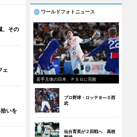
ワールドフォトニュース
城、その
フェ
若手主体の日本、ＰＳＧに完敗
プロ野球・ロッテ８―０西
武
み拾いを
仙台育英が２回戦へ 高校