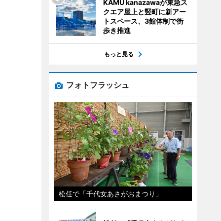
KAMU kanazawaが東急ス
クエア屋上と竪町に新アー
トスペース、3館体制で街
歩き推進
もっと見る
フォトフラッシュ
松任で「千代女あさがおまつり」