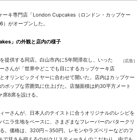
キ専門店「London Cupcakes（ロンドン・カップケー
96
）がオープンした。
cakes」の外観と店内の様子
を提供する同店。白山市内に5年間滞在し、いった
［広告］
ーさんが「世界中どこでも目にするカップケーキ店
とオリンピックイヤーに合わせて開いた。店内はカップケー
のポップな雰囲気に仕上げた。店舗面積は約30平方メート
ァ席8席を設ける。
ィーさんが、日本人のテイストに合うオリジナルのレシピを
バニラ生地をベースに、さまざまなフレーバーのバタークリ
。価格は、320円～350円。レモンやラズベリーなどのフ
0％で甘さを抑えるのがクリスティーさんのこだわり。中でも