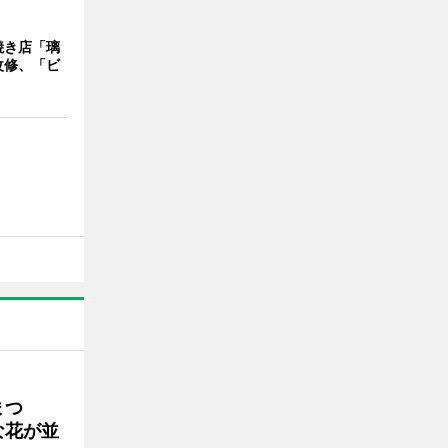
焼き店「璃
改修、「ビ
まつ
な花が並