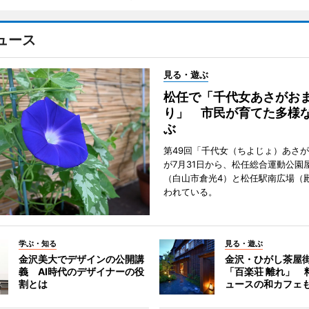
ュース
見る・遊ぶ
松任で「千代女あさがお
り」 市民が育てた多様
ぶ
第49回「千代女（ちよじょ）あさ
が7月31日から、松任総合運動公園
（白山市倉光4）と松任駅南広場（
われている。
学ぶ・知る
見る・遊ぶ
金沢美大でデザインの公開講
金沢・ひがし茶屋
義 AI時代のデザイナーの役
「百楽荘 離れ」 
割とは
ュースの和カフェ