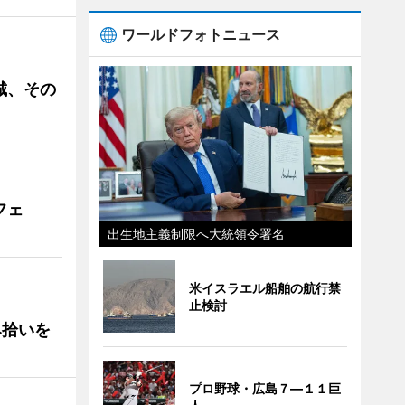
ワールドフォトニュース
城、その
フェ
出生地主義制限へ大統領令署名
米イスラエル船舶の航行禁
止検討
み拾いを
プロ野球・広島７―１１巨