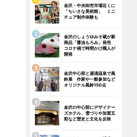
金沢・中央卸売市場近くに
「ちいさな美術館」 ミニ
チュア制作体験も
金沢のしょうゆみそ蔵が新
商品「醤油もろみ」発売
コロナ禍で時間かけ職人が
開発
金沢中心部と湯涌温泉で風
鈴展 作家や一般参加など
オリジナル風鈴150点
金沢の中心部にデザイナー
ズホテル、雪づりや加賀五
彩など歴史と文化を反映