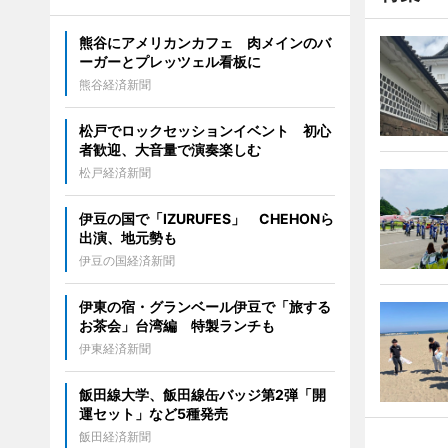
熊谷にアメリカンカフェ 肉メインのバ
ーガーとプレッツェル看板に
熊谷経済新聞
松戸でロックセッションイベント 初心
者歓迎、大音量で演奏楽しむ
松戸経済新聞
伊豆の国で「IZURUFES」 CHEHONら
出演、地元勢も
伊豆の国経済新聞
伊東の宿・グランベール伊豆で「旅する
お茶会」台湾編 特製ランチも
伊東経済新聞
飯田線大学、飯田線缶バッジ第2弾「開
運セット」など5種発売
飯田経済新聞