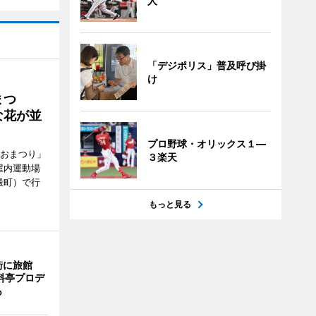
人
「デジポリス」普及呼び掛
け
まつ
な花が並
プロ野球・オリックス１―
がおまつり」
３楽天
屋内運動場
殿町）で行
もっと見る
街に旅館
料亭プロデ
も