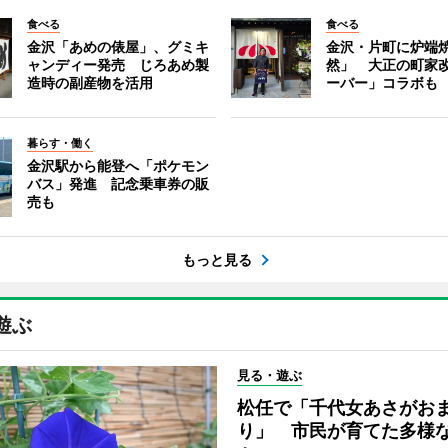
食べる
食べる
金沢「あめの俵屋」、グミキ
金沢・片町に炉端
ャンディー発売 じろあめ製
然」 大正の町家
造時の副産物を活用
ーバー」コラボも
暮らす・働く
金沢駅から能登へ「ポケモン
バス」発進 記念乗車券の販
売も
もっと見る
遊ぶ
見る・遊ぶ
松任で「千代女あさがお
り」 市民が育てた多様