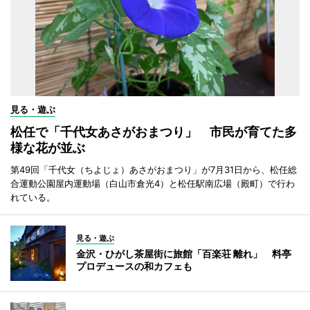
見る・遊ぶ
松任で「千代女あさがおまつり」 市民が育てた多
様な花が並ぶ
第49回「千代女（ちよじょ）あさがおまつり」が7月31日から、松任総
合運動公園屋内運動場（白山市倉光4）と松任駅南広場（殿町）で行わ
れている。
見る・遊ぶ
金沢・ひがし茶屋街に旅館「百楽荘 離れ」 料亭
プロデュースの和カフェも