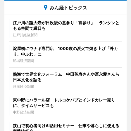
みん経トピックス
江戸川の證大寺が日没後の墓参り「宵参り」 ランタンと
もる空間で縁日も
江戸川経済新聞
淀屋橋にウナギ専門店 1000度の炭火で焼き上げ「外カ
リ、中ふわ」に
船場経済新聞
熱海で世界文化フォーラム 中田英寿さんや冨永愛さんら
日本文化を語る
熱海経済新聞
東中野にハラール店 トルコケバブとインドカレー売り
に、タイムサービスも
中野経済新聞
狭山で初心者向けAI活用セミナー 仕事や暮らしに使える