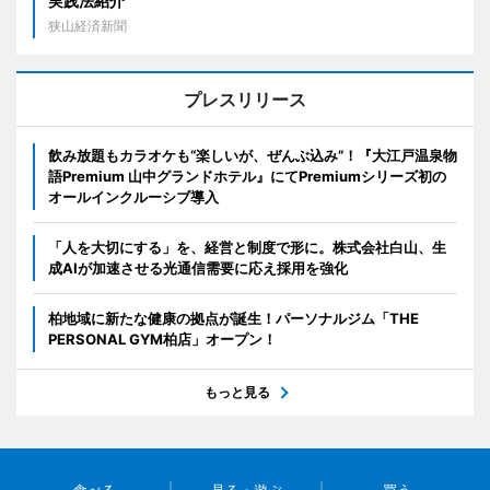
実践法紹介
狭山経済新聞
プレスリリース
飲み放題もカラオケも“楽しいが、ぜんぶ込み”！『大江戸温泉物
語Premium 山中グランドホテル』にてPremiumシリーズ初の
オールインクルーシブ導入
「人を大切にする」を、経営と制度で形に。株式会社白山、生
成AIが加速させる光通信需要に応え採用を強化
柏地域に新たな健康の拠点が誕生！パーソナルジム「THE
PERSONAL GYM柏店」オープン！
もっと見る
食べる
見る・遊ぶ
買う