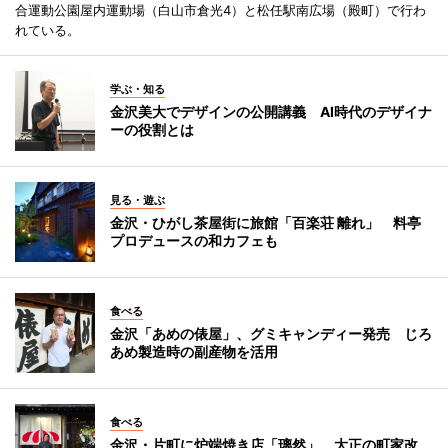
合運動公園屋内運動場（白山市倉光4）と松任駅南広場（殿町）で行わ
れている。
学ぶ・知る
金沢美大でデザインの公開講義 AI時代のデザイナ
ーの役割とは
見る・遊ぶ
金沢・ひがし茶屋街に旅館「百楽荘 離れ」 料亭
プロデュースの和カフェも
食べる
金沢「あめの俵屋」、グミキャンディー発売 じろ
あめ製造時の副産物を活用
食べる
金沢・片町に炉端焼き店「璃然」 大正の町家改