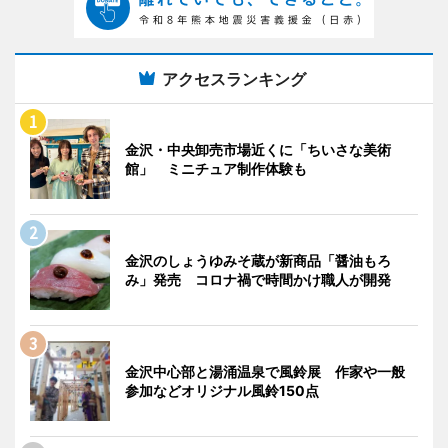
アクセスランキング
金沢・中央卸売市場近くに「ちいさな美術
館」 ミニチュア制作体験も
金沢のしょうゆみそ蔵が新商品「醤油もろ
み」発売 コロナ禍で時間かけ職人が開発
金沢中心部と湯涌温泉で風鈴展 作家や一般
参加などオリジナル風鈴150点