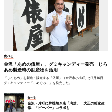
食べる
金沢「あめの俵屋」、グミキャンディー発売 じろ
あめ製造時の副産物を活用
「じろあめ」を製造・販売する「俵屋」（金沢市小橋町）が7月16日、
グミキャンディー「こめぐみこ」を発売した。
食べる
金沢・片町に炉端焼き店「璃然」 大正の町家改
修、「ビーバー」コラボも