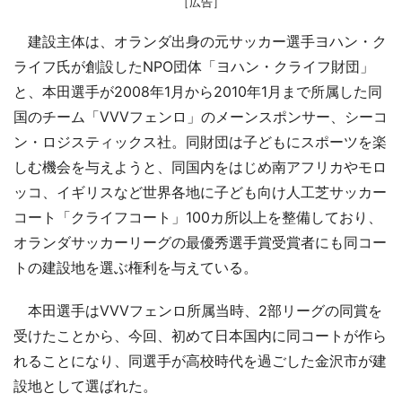
［広告］
建設主体は、オランダ出身の元サッカー選手ヨハン・ク
ライフ氏が創設したNPO団体「ヨハン・クライフ財団」
と、本田選手が2008年1月から2010年1月まで所属した同
国のチーム「VVVフェンロ」のメーンスポンサー、シーコ
ン・ロジスティックス社。同財団は子どもにスポーツを楽
しむ機会を与えようと、同国内をはじめ南アフリカやモロ
ッコ、イギリスなど世界各地に子ども向け人工芝サッカー
コート「クライフコート」100カ所以上を整備しており、
オランダサッカーリーグの最優秀選手賞受賞者にも同コー
トの建設地を選ぶ権利を与えている。
本田選手はVVVフェンロ所属当時、2部リーグの同賞を
受けたことから、今回、初めて日本国内に同コートが作ら
れることになり、同選手が高校時代を過ごした金沢市が建
設地として選ばれた。