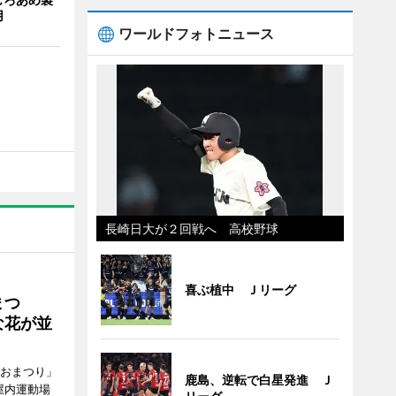
用
ワールドフォトニュース
長崎日大が２回戦へ 高校野球
喜ぶ植中 Ｊリーグ
まつ
な花が並
がおまつり」
鹿島、逆転で白星発進 Ｊ
屋内運動場