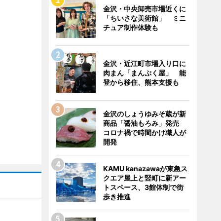
金沢・中央卸売市場近くに
「ちいさな美術館」 ミニ
チュア制作体験も
金沢・近江町市場入り口に
肉まん「まんぷく屋」 能
登から移住、熊本支援も
金沢のしょうゆみそ蔵が新
商品「醤油もろみ」発売
コロナ禍で時間かけ職人が
開発
KAMU kanazawaが東急ス
クエア屋上と竪町に新アー
トスペース、3館体制で街
歩き推進