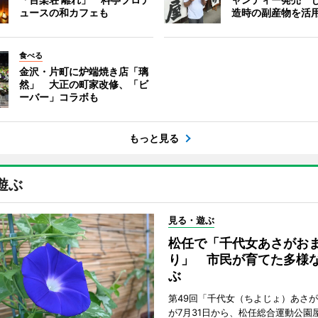
ュースの和カフェも
造時の副産物を活
食べる
金沢・片町に炉端焼き店「璃
然」 大正の町家改修、「ビ
ーバー」コラボも
もっと見る
遊ぶ
見る・遊ぶ
松任で「千代女あさがお
り」 市民が育てた多様
ぶ
第49回「千代女（ちよじょ）あさ
が7月31日から、松任総合運動公園