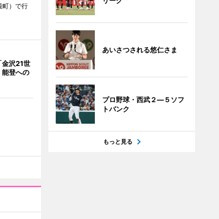
リーグ
殿町）で行
あいさつされる悠仁さま
金沢21世
 能登への
プロ野球・西武２―５ソフ
トバンク
もっと見る