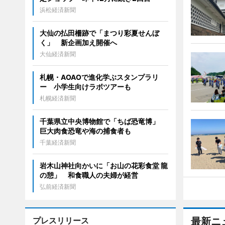
浜松経済新聞
大仙の払田柵跡で「まつり彩夏せんぼ
く」 新企画加え開催へ
大仙経済新聞
札幌・AOAOで進化学ぶスタンプラリ
ー 小学生向けラボツアーも
札幌経済新聞
千葉県立中央博物館で「ちば恐竜博」
巨大肉食恐竜や海の捕食者も
千葉経済新聞
岩木山神社向かいに「お山の花彩食堂 龍
の憩」 和食職人の夫婦が経営
弘前経済新聞
プレスリリース
最新ニ