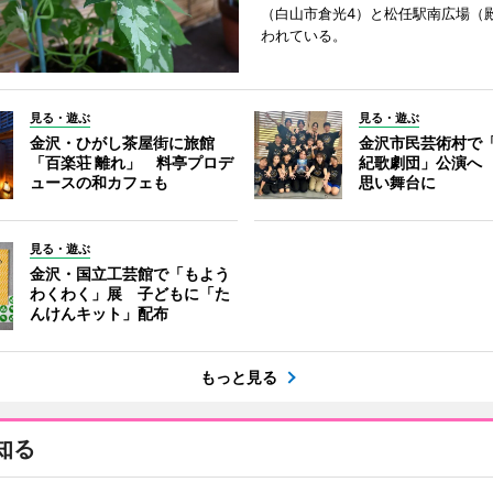
（白山市倉光4）と松任駅南広場（
われている。
見る・遊ぶ
見る・遊ぶ
金沢・ひがし茶屋街に旅館
金沢市民芸術村で「
「百楽荘 離れ」 料亭プロデ
紀歌劇団」公演へ
ュースの和カフェも
思い舞台に
見る・遊ぶ
金沢・国立工芸館で「もよう
わくわく」展 子どもに「た
んけんキット」配布
もっと見る
知る