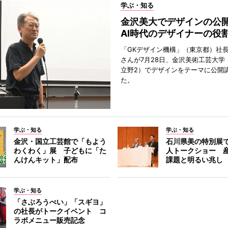
学ぶ・知る
金沢美大でデザインの
AI時代のデザイナーの役
「GKデザイン機構」（東京都）社
さんが7月28日、金沢美術工芸大学
立野2）でデザインをテーマに公開
た。
学ぶ・知る
学ぶ・知る
金沢・国立工芸館で「もよう
石川県美の特別展
わくわく」展 子どもに「た
人トークショー 
んけんキット」配布
課題と明るい兆し
学ぶ・知る
「さぶろうべい」「スギヨ」
の社長がトークイベント コ
ラボメニュー販売記念