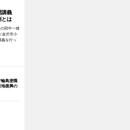
公開講義
割とは
長の田中一雄
（金沢市小
講義を行っ
で輪島塗職
産地復興の