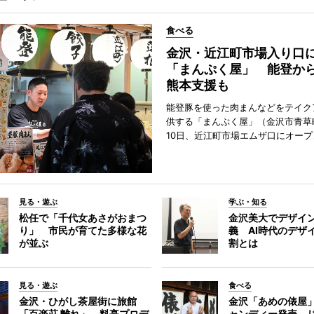
食べる
金沢・近江町市場入り口
「まんぷく屋」 能登か
熊本支援も
能登豚を使った肉まんなどをテイク
供する「まんぷく屋」（金沢市青草
10日、近江町市場エムザ口にオープ
見る・遊ぶ
学ぶ・知る
松任で「千代女あさがおまつ
金沢美大でデザイ
り」 市民が育てた多様な花
義 AI時代のデザ
が並ぶ
割とは
見る・遊ぶ
食べる
金沢・ひがし茶屋街に旅館
金沢「あめの俵屋
「百楽荘 離れ」 料亭プロデ
ャンディー発売 