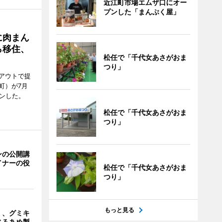
近江町市場エムザ口にオー
プンした「まんぷく屋」
に肉まん
ら移住、
松任で「千代女あさがおま
つり」
アウトで提
町）が7月
ンした。
松任で「千代女あさがおま
つり」
ンの公開講
イナーの役
松任で「千代女あさがおま
つり」
もっと見る
」、グミキ
じろあめ製