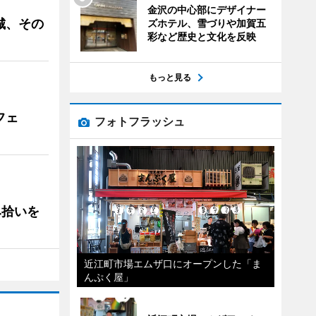
金沢の中心部にデザイナー
城、その
ズホテル、雪づりや加賀五
彩など歴史と文化を反映
もっと見る
フェ
フォトフラッシュ
み拾いを
近江町市場エムザ口にオープンした「ま
んぷく屋」