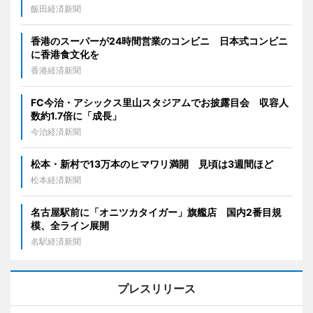
飯田経済新聞
香港のスーパーが24時間営業のコンビニ 日本式コンビニ
に香港食文化を
香港経済新聞
FC今治・アシックス里山スタジアムでお披露目会 収容人
数約1.7倍に「成長」
今治経済新聞
松本・新村で13万本のヒマワリ満開 見頃は3週間ほど
松本経済新聞
名古屋駅前に「オニツカタイガー」旗艦店 国内2番目規
模、全ライン展開
名駅経済新聞
プレスリリース