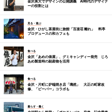
金沢美大でデザインの公開講義 AI時代のデザイナ
ーの役割とは
見る・遊ぶ
金沢・ひがし茶屋街に旅館「百楽荘 離れ」 料亭
プロデュースの和カフェも
食べる
金沢「あめの俵屋」、グミキャンディー発売 じろ
あめ製造時の副産物を活用
食べる
金沢・片町に炉端焼き店「璃然」 大正の町家改
修、「ビーバー」コラボも
暮らす・働く