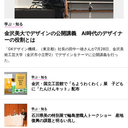
学ぶ・知る
金沢美大でデザインの公開講義 AI時代のデザイナ
ーの役割とは
「GKデザイン機構」（東京都）社長の田中一雄さんが7月28日、金沢美
術工芸大学（金沢市小立野2）でデザインをテーマに公開講義を行っ
た。
学ぶ・知る
金沢・国立工芸館で「もようわくわく」展 子ども
に「たんけんキット」配布
学ぶ・知る
石川県美の特別展で輪島塗職人トークショー 産地
復興の課題と明るい兆し