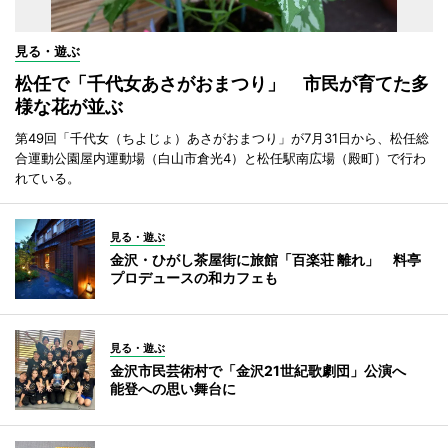
見る・遊ぶ
松任で「千代女あさがおまつり」 市民が育てた多
様な花が並ぶ
第49回「千代女（ちよじょ）あさがおまつり」が7月31日から、松任総
合運動公園屋内運動場（白山市倉光4）と松任駅南広場（殿町）で行わ
れている。
見る・遊ぶ
金沢・ひがし茶屋街に旅館「百楽荘 離れ」 料亭
プロデュースの和カフェも
見る・遊ぶ
金沢市民芸術村で「金沢21世紀歌劇団」公演へ
能登への思い舞台に