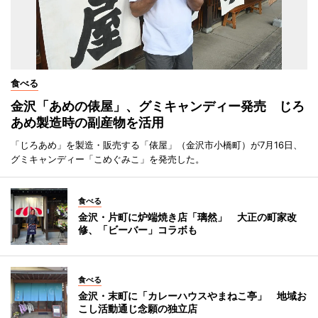
食べる
金沢「あめの俵屋」、グミキャンディー発売 じろ
あめ製造時の副産物を活用
「じろあめ」を製造・販売する「俵屋」（金沢市小橋町）が7月16日、
グミキャンディー「こめぐみこ」を発売した。
食べる
金沢・片町に炉端焼き店「璃然」 大正の町家改
修、「ビーバー」コラボも
食べる
金沢・末町に「カレーハウスやまねこ亭」 地域お
こし活動通じ念願の独立店