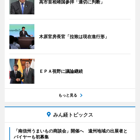
高市首相靖国参拝「適切に判断」
木原官房長官「拉致は現在進行形」
ＥＰＡ視野に議論継続
もっと見る
みん経トピックス
「南信州うまいもの商談会」開催へ 遠州地域の出展者と
バイヤーも初募集