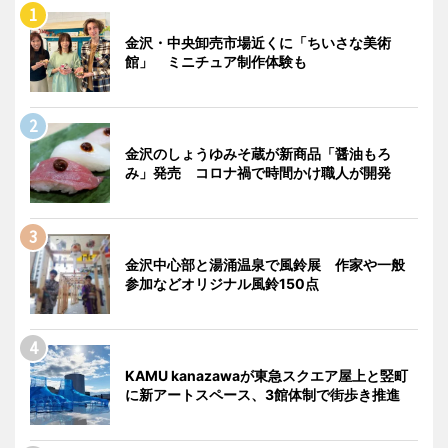
金沢・中央卸売市場近くに「ちいさな美術
館」 ミニチュア制作体験も
金沢のしょうゆみそ蔵が新商品「醤油もろ
み」発売 コロナ禍で時間かけ職人が開発
金沢中心部と湯涌温泉で風鈴展 作家や一般
参加などオリジナル風鈴150点
KAMU kanazawaが東急スクエア屋上と竪町
に新アートスペース、3館体制で街歩き推進