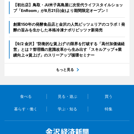
【初出店】鳥取・JU米子高島屋に次世代ライフスタイルショッ
プ「EnRoom」が8月21日(金)より期間限定オープン！
創業150年の発酵食品店と金沢の人気ピッツェリアのコラボ！発
酵の旨みを生かした本格冷凍ナポリピッツァ新発売
【9/2 金沢】“防衛的な賃上げ”の限界を打破する「高付加価値経
営」とは？管理職の意識改革から生み出す「スキルアップ→業
績向上→賃上げ」のスリーアップ循環セミナー
もっと見る
食べる
見る・遊ぶ
買う
暮らす・働く
学ぶ・知る
特集