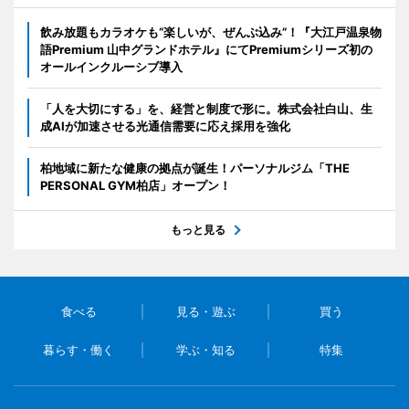
飲み放題もカラオケも“楽しいが、ぜんぶ込み”！『大江戸温泉物
語Premium 山中グランドホテル』にてPremiumシリーズ初の
オールインクルーシブ導入
「人を大切にする」を、経営と制度で形に。株式会社白山、生
成AIが加速させる光通信需要に応え採用を強化
柏地域に新たな健康の拠点が誕生！パーソナルジム「THE
PERSONAL GYM柏店」オープン！
もっと見る
食べる
見る・遊ぶ
買う
暮らす・働く
学ぶ・知る
特集