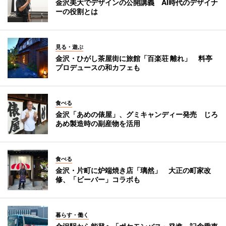
金沢美大でデザインの公開講義 AI時代のデザイナ
ーの役割とは
見る・遊ぶ
金沢・ひがし茶屋街に旅館「百楽荘 離れ」 料亭
プロデュースの和カフェも
食べる
金沢「あめの俵屋」、グミキャンディー発売 じろ
あめ製造時の副産物を活用
食べる
金沢・片町に炉端焼き店「璃然」 大正の町家改
修、「ビーバー」コラボも
暮らす・働く