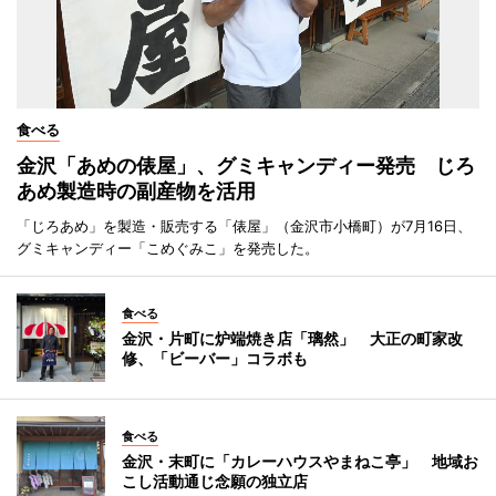
食べる
金沢「あめの俵屋」、グミキャンディー発売 じろ
あめ製造時の副産物を活用
「じろあめ」を製造・販売する「俵屋」（金沢市小橋町）が7月16日、
グミキャンディー「こめぐみこ」を発売した。
食べる
金沢・片町に炉端焼き店「璃然」 大正の町家改
修、「ビーバー」コラボも
食べる
金沢・末町に「カレーハウスやまねこ亭」 地域お
こし活動通じ念願の独立店