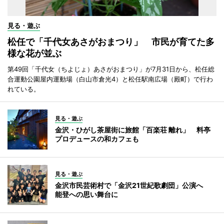
見る・遊ぶ
松任で「千代女あさがおまつり」 市民が育てた多
様な花が並ぶ
第49回「千代女（ちよじょ）あさがおまつり」が7月31日から、松任総
合運動公園屋内運動場（白山市倉光4）と松任駅南広場（殿町）で行わ
れている。
見る・遊ぶ
金沢・ひがし茶屋街に旅館「百楽荘 離れ」 料亭
プロデュースの和カフェも
見る・遊ぶ
金沢市民芸術村で「金沢21世紀歌劇団」公演へ
能登への思い舞台に