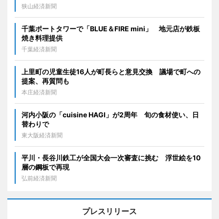
狭山経済新聞
千葉ポートタワーで「BLUE＆FIRE mini」 地元店が鉄板
焼き料理提供
千葉経済新聞
上里町の児童生徒16人が町長らと意見交換 議場で町への
提案、再質問も
本庄経済新聞
河内小阪の「cuisine HAGI」が2周年 旬の食材使い、日
替わりで
東大阪経済新聞
平川・長谷川鉄工が全国大会一次審査に挑む 浮世絵を10
層の鋼板で再現
弘前経済新聞
プレスリリース