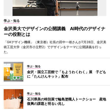
学ぶ・知る
金沢美大でデザインの公開講義 AI時代のデザイナ
ーの役割とは
「GKデザイン機構」（東京都）社長の田中一雄さんが7月28日、金沢美
術工芸大学（金沢市小立野2）でデザインをテーマに公開講義を行っ
た。
学ぶ・知る
金沢・国立工芸館で「もようわくわく」展 子ども
に「たんけんキット」配布
学ぶ・知る
石川県美の特別展で輪島塗職人トークショー 産地
復興の課題と明るい兆し