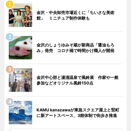
金沢・中央卸売市場近くに「ちいさな美術
館」 ミニチュア制作体験も
金沢のしょうゆみそ蔵が新商品「醤油もろ
み」発売 コロナ禍で時間かけ職人が開発
金沢中心部と湯涌温泉で風鈴展 作家や一般
参加などオリジナル風鈴150点
KAMU kanazawaが東急スクエア屋上と竪町
に新アートスペース、3館体制で街歩き推進