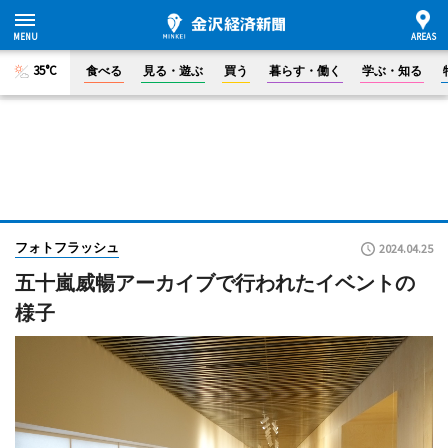
35°C
食べる
見る・遊ぶ
買う
暮らす・働く
学ぶ・知る
フォトフラッシュ
2024.04.25
五十嵐威暢アーカイブで行われたイベントの
様子