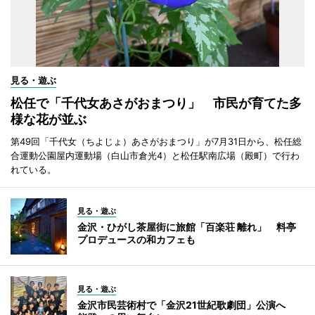
見る・遊ぶ
松任で「千代女あさがおまつり」 市民が育てた多
様な花が並ぶ
第49回「千代女（ちよじょ）あさがおまつり」が7月31日から、松任総
合運動公園屋内運動場（白山市倉光4）と松任駅南広場（殿町）で行わ
れている。
見る・遊ぶ
金沢・ひがし茶屋街に旅館「百楽荘 離れ」 料亭
プロデュースの和カフェも
見る・遊ぶ
金沢市民芸術村で「金沢21世紀歌劇団」公演へ