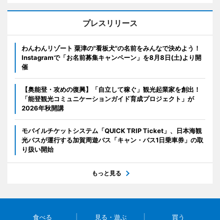
プレスリリース
わんわんリゾート 粟津の"看板犬"の名前をみんなで決めよう！
Instagramで「お名前募集キャンペーン」を8月8日(土)より開
催
【奥能登・攻めの復興】「自立して稼ぐ」観光起業家を創出！
「能登観光コミュニケーションガイド育成プロジェクト」が
2026年秋開講
モバイルチケットシステム「QUICK TRIP Ticket」、日本海観
光バスが運行する加賀周遊バス「キャン・バス1日乗車券」の取
り扱い開始
もっと見る
食べる
見る・遊ぶ
買う