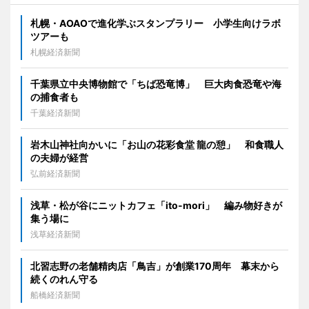
札幌・AOAOで進化学ぶスタンプラリー 小学生向けラボ
ツアーも
札幌経済新聞
千葉県立中央博物館で「ちば恐竜博」 巨大肉食恐竜や海
の捕食者も
千葉経済新聞
岩木山神社向かいに「お山の花彩食堂 龍の憩」 和食職人
の夫婦が経営
弘前経済新聞
浅草・松が谷にニットカフェ「ito-mori」 編み物好きが
集う場に
浅草経済新聞
北習志野の老舗精肉店「鳥吉」が創業170周年 幕末から
続くのれん守る
船橋経済新聞