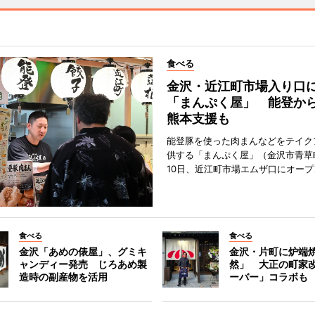
食べる
金沢・近江町市場入り口
「まんぷく屋」 能登か
熊本支援も
能登豚を使った肉まんなどをテイク
供する「まんぷく屋」（金沢市青草
10日、近江町市場エムザ口にオープ
食べる
食べる
金沢「あめの俵屋」、グミキ
金沢・片町に炉端
ャンディー発売 じろあめ製
然」 大正の町家
造時の副産物を活用
ーバー」コラボも