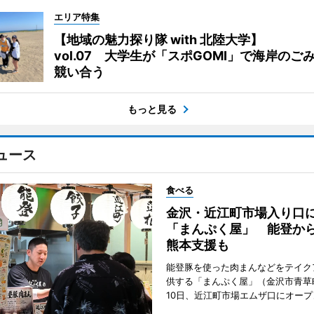
エリア特集
【地域の魅力探り隊 with 北陸大学】
vol.07 大学生が「スポGOMI」で海岸のご
競い合う
もっと見る
ュース
食べる
金沢・近江町市場入り口
「まんぷく屋」 能登か
熊本支援も
能登豚を使った肉まんなどをテイク
供する「まんぷく屋」（金沢市青草
10日、近江町市場エムザ口にオープ