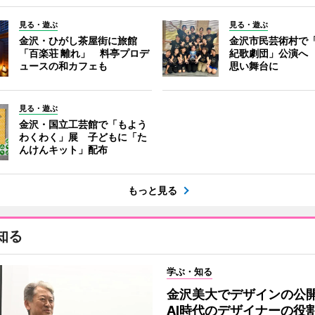
見る・遊ぶ
見る・遊ぶ
金沢・ひがし茶屋街に旅館
金沢市民芸術村で「
「百楽荘 離れ」 料亭プロデ
紀歌劇団」公演へ
ュースの和カフェも
思い舞台に
見る・遊ぶ
金沢・国立工芸館で「もよう
わくわく」展 子どもに「た
んけんキット」配布
もっと見る
知る
学ぶ・知る
金沢美大でデザインの
AI時代のデザイナーの役