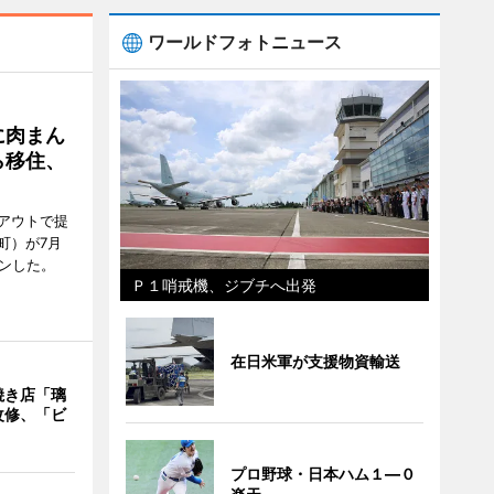
ワールドフォトニュース
に肉まん
ら移住、
アウトで提
町）が7月
ンした。
Ｐ１哨戒機、ジブチへ出発
在日米軍が支援物資輸送
焼き店「璃
改修、「ビ
プロ野球・日本ハム１―０