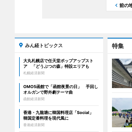
前の
みん経トピックス
特集
大丸札幌店で任天堂ポップアップスト
ア 「どうぶつの森」特設エリアも
札幌経済新聞
OMO5函館で「函館夜景の日」 手回し
オルガンで野外劇テーマ曲
函館経済新聞
香港・九龍塘に韓国料理店「Social」
韓国定番料理を現代風に
香港経済新聞