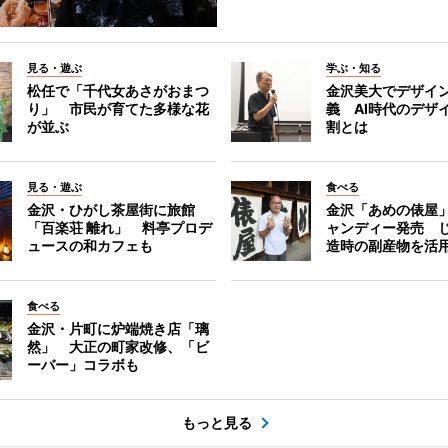
見る・遊ぶ
学ぶ・知る
松任で「千代女あさがおまつ
金沢美大でデザイ
り」 市民が育てた多様な花
義 AI時代のデザ
が並ぶ
割とは
見る・遊ぶ
食べる
金沢・ひがし茶屋街に旅館
金沢「あめの俵屋
「百楽荘 離れ」 料亭プロデ
ャンディー発売 
ュースの和カフェも
造時の副産物を活
食べる
金沢・片町に炉端焼き店「璃
然」 大正の町家改修、「ビ
ーバー」コラボも
もっと見る