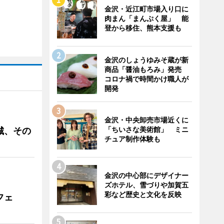
金沢・近江町市場入り口に
肉まん「まんぷく屋」 能
登から移住、熊本支援も
金沢のしょうゆみそ蔵が新
商品「醤油もろみ」発売
コロナ禍で時間かけ職人が
開発
金沢・中央卸売市場近くに
「ちいさな美術館」 ミニ
城、その
チュア制作体験も
金沢の中心部にデザイナー
ズホテル、雪づりや加賀五
彩など歴史と文化を反映
フェ