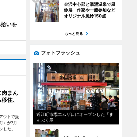
金沢中心部と湯涌温泉で風
鈴展 作家や一般参加など
オリジナル風鈴150点
み拾いを
もっと見る
フォトフラッシュ
に肉まん
ら移住、
近江町市場エムザ口にオープンした「ま
アウトで提
んぷく屋」
町）が7月
ンした。