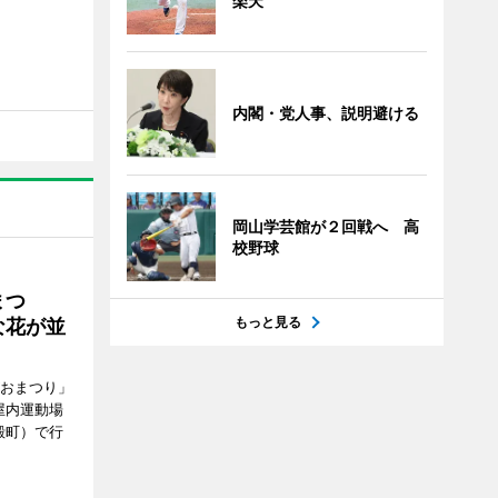
楽天
内閣・党人事、説明避ける
岡山学芸館が２回戦へ 高
校野球
まつ
もっと見る
な花が並
がおまつり」
屋内運動場
殿町）で行