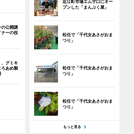
近江町市場エムザ口にオー
プンした「まんぷく屋」
ンの公開講
イナーの役
松任で「千代女あさがおま
つり」
」、グミキ
松任で「千代女あさがおま
じろあめ製
つり」
用
松任で「千代女あさがおま
つり」
もっと見る