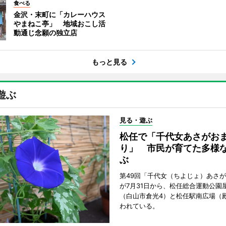
食べる
金沢・末町に「カレーハウス
やまねこ亭」 地域おこし活
動通じ念願の独立店
もっと見る
遊ぶ
見る・遊ぶ
松任で「千代女あさがお
り」 市民が育てた多様
ぶ
第49回「千代女（ちよじょ）あさ
が7月31日から、松任総合運動公園
（白山市倉光4）と松任駅南広場（
われている。