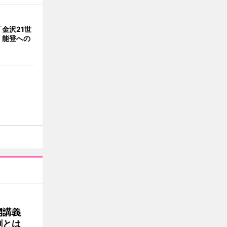
金沢21世
 能登への
公開講義
割とは