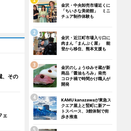
金沢・中央卸売市場近くに
「ちいさな美術館」 ミニ
チュア制作体験も
金沢・近江町市場入り口に
肉まん「まんぷく屋」 能
登から移住、熊本支援も
金沢のしょうゆみそ蔵が新
商品「醤油もろみ」発売
城、その
コロナ禍で時間かけ職人が
開発
KAMU kanazawaが東急ス
クエア屋上と竪町に新アー
トスペース、3館体制で街
フェ
歩き推進