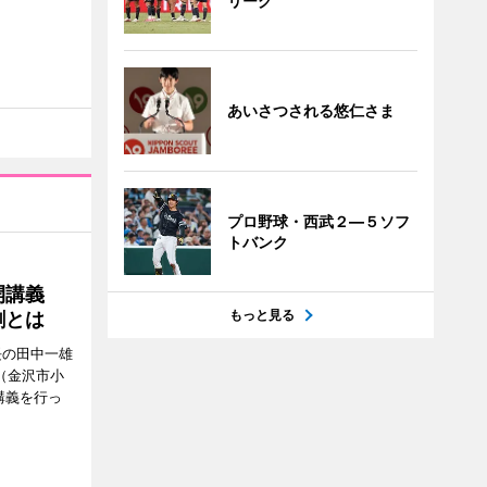
リーグ
あいさつされる悠仁さま
プロ野球・西武２―５ソフ
トバンク
公開講義
もっと見る
割とは
長の田中一雄
（金沢市小
講義を行っ