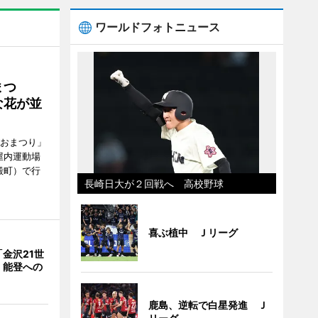
ワールドフォトニュース
まつ
な花が並
がおまつり」
屋内運動場
殿町）で行
長崎日大が２回戦へ 高校野球
喜ぶ植中 Ｊリーグ
金沢21世
 能登への
鹿島、逆転で白星発進 Ｊ