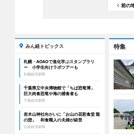
前の
みん経トピックス
特集
札幌・AOAOで進化学ぶスタンプラリ
ー 小学生向けラボツアーも
札幌経済新聞
千葉県立中央博物館で「ちば恐竜博」
巨大肉食恐竜や海の捕食者も
千葉経済新聞
岩木山神社向かいに「お山の花彩食堂 龍
の憩」 和食職人の夫婦が経営
弘前経済新聞