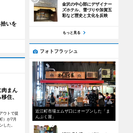
金沢の中心部にデザイナー
ズホテル、雪づりや加賀五
彩など歴史と文化を反映
み拾いを
もっと見る
フォトフラッシュ
に肉まん
ら移住、
近江町市場エムザ口にオープンした「ま
アウトで提
んぷく屋」
町）が7月
ンした。