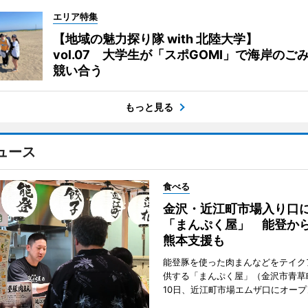
エリア特集
【地域の魅力探り隊 with 北陸大学】
vol.07 大学生が「スポGOMI」で海岸のご
競い合う
もっと見る
ュース
食べる
金沢・近江町市場入り口
「まんぷく屋」 能登か
熊本支援も
能登豚を使った肉まんなどをテイク
供する「まんぷく屋」（金沢市青草
10日、近江町市場エムザ口にオープ