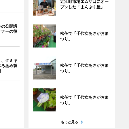
近江町市場エムザ口にオー
プンした「まんぷく屋」
ンの公開講
イナーの役
松任で「千代女あさがおま
つり」
」、グミキ
松任で「千代女あさがおま
じろあめ製
つり」
用
松任で「千代女あさがおま
つり」
もっと見る