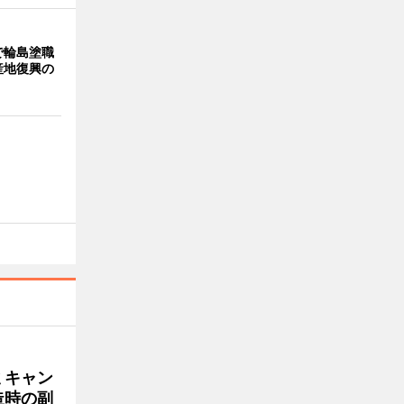
で輪島塗職
産地復興の
ミキャン
造時の副