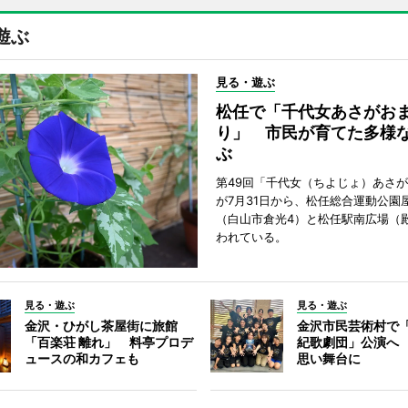
遊ぶ
見る・遊ぶ
松任で「千代女あさがお
り」 市民が育てた多様
ぶ
第49回「千代女（ちよじょ）あさ
が7月31日から、松任総合運動公園
（白山市倉光4）と松任駅南広場（
われている。
見る・遊ぶ
見る・遊ぶ
金沢・ひがし茶屋街に旅館
金沢市民芸術村で「
「百楽荘 離れ」 料亭プロデ
紀歌劇団」公演へ
ュースの和カフェも
思い舞台に