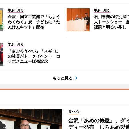
学ぶ・知る
学ぶ・知る
金沢・国立工芸館で「もよう
石川県美の特別展
わくわく」展 子どもに「た
人トークショー 
んけんキット」配布
課題と明るい兆し
学ぶ・知る
「さぶろうべい」「スギヨ」
の社長がトークイベント コ
ラボメニュー販売記念
もっと見る
食べる
金沢「あめの俵屋」、グ
ディー発売 じろあめ製