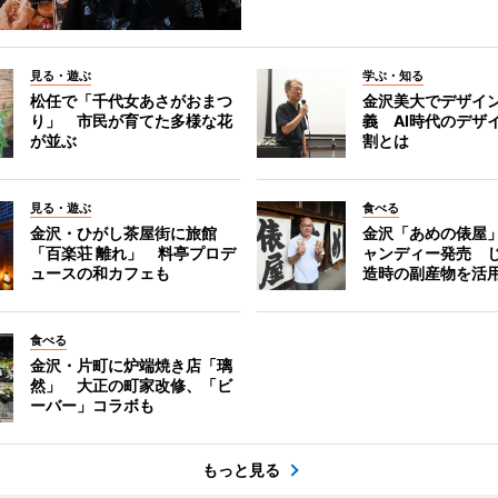
見る・遊ぶ
学ぶ・知る
松任で「千代女あさがおまつ
金沢美大でデザイ
り」 市民が育てた多様な花
義 AI時代のデザ
が並ぶ
割とは
見る・遊ぶ
食べる
金沢・ひがし茶屋街に旅館
金沢「あめの俵屋
「百楽荘 離れ」 料亭プロデ
ャンディー発売 
ュースの和カフェも
造時の副産物を活
食べる
金沢・片町に炉端焼き店「璃
然」 大正の町家改修、「ビ
ーバー」コラボも
もっと見る