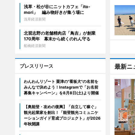
浅草・松が谷にニットカフェ「ito-
mori」 編み物好きが集う場に
浅草経済新聞
北習志野の老舗精肉店「鳥吉」が創業
170周年 幕末から続くのれん守る
船橋経済新聞
プレスリリース
最新ニ
わんわんリゾート 粟津の"看板犬"の名前を
みんなで決めよう！Instagramで「お名前
募集キャンペーン」を8月8日(土)より開催
【奥能登・攻めの復興】「自立して稼ぐ」
観光起業家を創出！「能登観光コミュニケ
ーションガイド育成プロジェクト」が2026
年秋開講