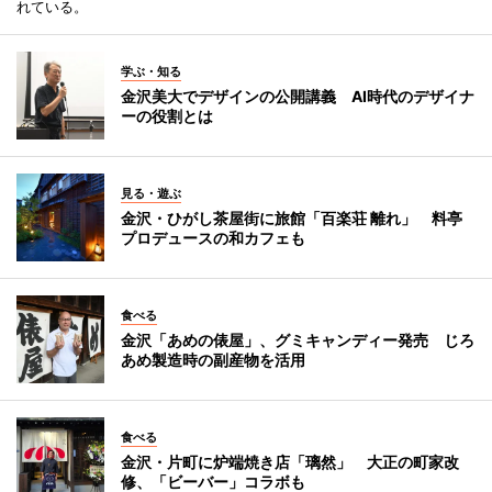
れている。
学ぶ・知る
金沢美大でデザインの公開講義 AI時代のデザイナ
ーの役割とは
見る・遊ぶ
金沢・ひがし茶屋街に旅館「百楽荘 離れ」 料亭
プロデュースの和カフェも
食べる
金沢「あめの俵屋」、グミキャンディー発売 じろ
あめ製造時の副産物を活用
食べる
金沢・片町に炉端焼き店「璃然」 大正の町家改
修、「ビーバー」コラボも