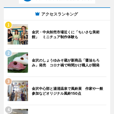
アクセスランキング
金沢・中央卸売市場近くに「ちいさな美術
館」 ミニチュア制作体験も
金沢のしょうゆみそ蔵が新商品「醤油もろ
み」発売 コロナ禍で時間かけ職人が開発
金沢中心部と湯涌温泉で風鈴展 作家や一般
参加などオリジナル風鈴150点