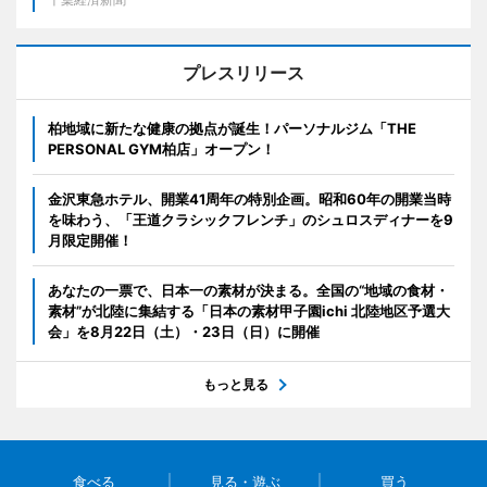
プレスリリース
柏地域に新たな健康の拠点が誕生！パーソナルジム「THE
PERSONAL GYM柏店」オープン！
金沢東急ホテル、開業41周年の特別企画。昭和60年の開業当時
を味わう、「王道クラシックフレンチ」のシュロスディナーを9
月限定開催！
あなたの一票で、日本一の素材が決まる。全国の“地域の食材・
素材”が北陸に集結する「日本の素材甲子園ichi 北陸地区予選大
会」を8月22日（土）・23日（日）に開催
もっと見る
食べる
見る・遊ぶ
買う