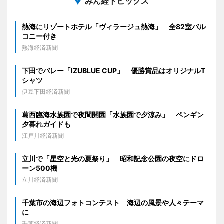
みん経トピックス
熱海にリゾートホテル「ヴィラージュ熱海」 全82室バル
コニー付き
熱海経済新聞
下田でバレー「IZUBLUE CUP」 優勝賞品はオリジナルT
シャツ
伊豆下田経済新聞
葛西臨海水族園で夜間開園「水族園で夕涼み」 ペンギン
夕暮れガイドも
江戸川経済新聞
立川で「星空と光の夏祭り」 昭和記念公園の夜空にドロ
ーン500機
立川経済新聞
千葉市の海辺フォトコンテスト 海辺の風景や人々テーマ
に
千葉経済新聞