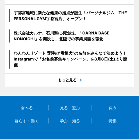
宇都宮地域に新たな健康の拠点が誕生！パーソナルジム「THE
PERSONAL GYM宇都宮店」オープン！
株式会社カルナ、石川県に初進出。「CARNA BASE
NONOICHI」を開設し、北陸での事業展開を強化
わんわんリゾート 粟津の"看板犬"の名前をみんなで決めよう！
Instagramで「お名前募集キャンペーン」を8月8日(土)より開
催
もっと見る
食べる
見る・遊ぶ
買う
暮らす・働く
学ぶ・知る
特集