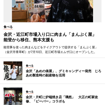
食べる
金沢・近江町市場入り口に肉まん「まんぷく屋」
能登から移住、熊本支援も
能登豚を使った肉まんなどをテイクアウトで提供する「まんぷく屋」
（金沢市青草町）が7月10日、近江町市場エムザ口にオープンした。
食べる
金沢「あめの俵屋」、グミキャンディー発売 じろ
あめ製造時の副産物を活用
食べる
金沢・片町に炉端焼き店「璃然」 大正の町家改
修、「ビーバー」コラボも