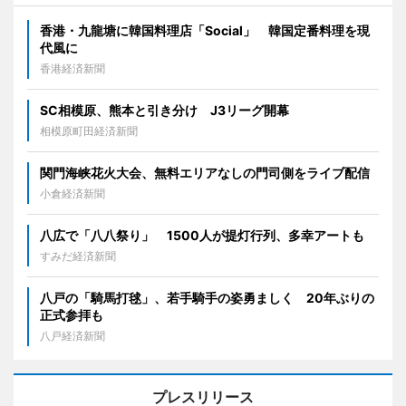
香港・九龍塘に韓国料理店「Social」 韓国定番料理を現
代風に
香港経済新聞
SC相模原、熊本と引き分け J3リーグ開幕
相模原町田経済新聞
関門海峡花火大会、無料エリアなしの門司側をライブ配信
小倉経済新聞
八広で「八八祭り」 1500人が提灯行列、多幸アートも
すみだ経済新聞
八戸の「騎馬打毬」、若手騎手の姿勇ましく 20年ぶりの
正式参拝も
八戸経済新聞
プレスリリース