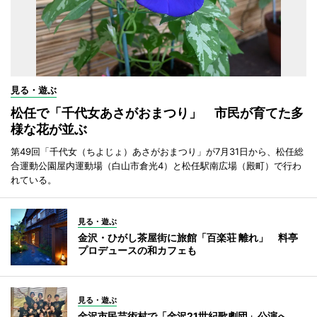
見る・遊ぶ
松任で「千代女あさがおまつり」 市民が育てた多
様な花が並ぶ
第49回「千代女（ちよじょ）あさがおまつり」が7月31日から、松任総
合運動公園屋内運動場（白山市倉光4）と松任駅南広場（殿町）で行わ
れている。
見る・遊ぶ
金沢・ひがし茶屋街に旅館「百楽荘 離れ」 料亭
プロデュースの和カフェも
見る・遊ぶ
金沢市民芸術村で「金沢21世紀歌劇団」公演へ