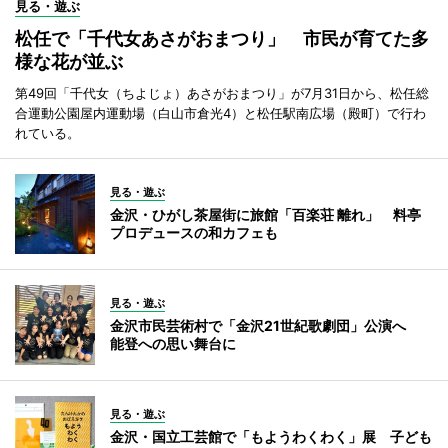
見る・遊ぶ
松任で「千代女あさがおまつり」 市民が育てた多
様な花が並ぶ
第49回「千代女（ちよじょ）あさがおまつり」が7月31日から、松任総
合運動公園屋内運動場（白山市倉光4）と松任駅南広場（殿町）で行わ
れている。
見る・遊ぶ
金沢・ひがし茶屋街に旅館「百楽荘 離れ」 料亭
プロデュースの和カフェも
見る・遊ぶ
金沢市民芸術村で「金沢21世紀歌劇団」公演へ
能登への思い舞台に
見る・遊ぶ
金沢・国立工芸館で「もようわくわく」展 子ども