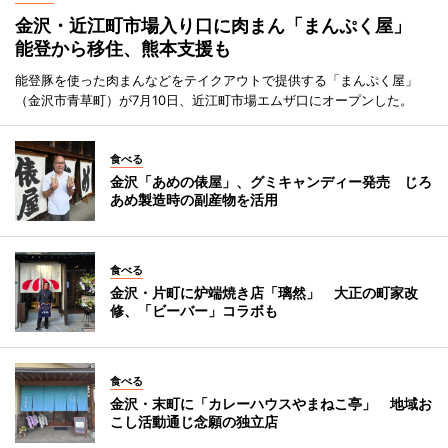
金沢・近江町市場入り口に肉まん「まんぷく屋」
能登から移住、熊本支援も
能登豚を使った肉まんなどをテイクアウトで提供する「まんぷく屋」
（金沢市青草町）が7月10日、近江町市場エムザ口にオープンした。
食べる
金沢「あめの俵屋」、グミキャンディー発売 じろ
あめ製造時の副産物を活用
食べる
金沢・片町に炉端焼き店「璃然」 大正の町家改
修、「ビーバー」コラボも
食べる
金沢・末町に「カレーハウスやまねこ亭」 地域お
こし活動通じ念願の独立店