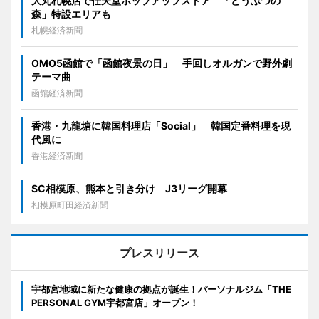
大丸札幌店で任天堂ポップアップストア 「どうぶつの
森」特設エリアも
札幌経済新聞
OMO5函館で「函館夜景の日」 手回しオルガンで野外劇
テーマ曲
函館経済新聞
香港・九龍塘に韓国料理店「Social」 韓国定番料理を現
代風に
香港経済新聞
SC相模原、熊本と引き分け J3リーグ開幕
相模原町田経済新聞
プレスリリース
宇都宮地域に新たな健康の拠点が誕生！パーソナルジム「THE
PERSONAL GYM宇都宮店」オープン！