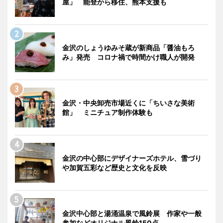
屋」 能登から移住、熊本支援も
金沢のしょうゆみそ蔵が新商品「醤油もろ
み」発売 コロナ禍で時間かけ職人が開発
金沢・中央卸売市場近くに「ちいさな美術
館」 ミニチュア制作体験も
金沢の中心部にデザイナーズホテル、雪づり
や加賀五彩など歴史と文化を反映
金沢中心部と湯涌温泉で風鈴展 作家や一般
参加などオリジナル風鈴150点