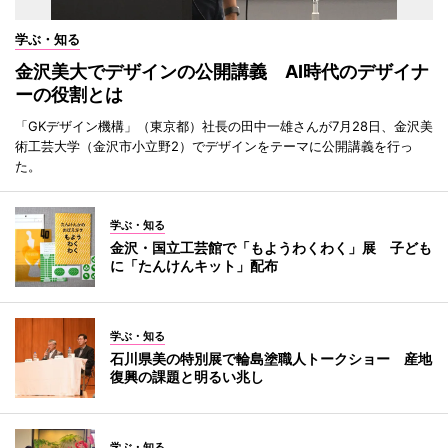
学ぶ・知る
金沢美大でデザインの公開講義 AI時代のデザイナ
ーの役割とは
「GKデザイン機構」（東京都）社長の田中一雄さんが7月28日、金沢美
術工芸大学（金沢市小立野2）でデザインをテーマに公開講義を行っ
た。
学ぶ・知る
金沢・国立工芸館で「もようわくわく」展 子ども
に「たんけんキット」配布
学ぶ・知る
石川県美の特別展で輪島塗職人トークショー 産地
復興の課題と明るい兆し
学ぶ・知る