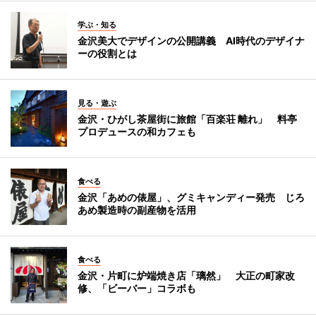
学ぶ・知る
金沢美大でデザインの公開講義 AI時代のデザイナ
ーの役割とは
見る・遊ぶ
金沢・ひがし茶屋街に旅館「百楽荘 離れ」 料亭
プロデュースの和カフェも
食べる
金沢「あめの俵屋」、グミキャンディー発売 じろ
あめ製造時の副産物を活用
食べる
金沢・片町に炉端焼き店「璃然」 大正の町家改
修、「ビーバー」コラボも