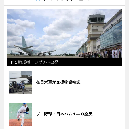
Ｐ１哨戒機、ジブチへ出発
在日米軍が支援物資輸送
プロ野球・日本ハム１―０楽天