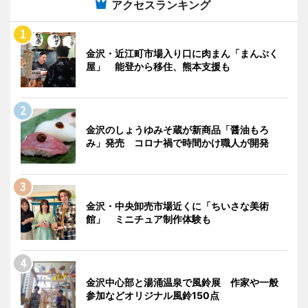
アクセスランキング
金沢・近江町市場入り口に肉まん「まんぷく
屋」 能登から移住、熊本支援も
金沢のしょうゆみそ蔵が新商品「醤油もろ
み」発売 コロナ禍で時間かけ職人が開発
金沢・中央卸売市場近くに「ちいさな美術
館」 ミニチュア制作体験も
金沢中心部と湯涌温泉で風鈴展 作家や一般
参加などオリジナル風鈴150点