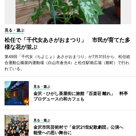
見る・遊ぶ
松任で「千代女あさがおまつり」 市民が育てた多
様な花が並ぶ
第49回「千代女（ちよじょ）あさがおまつり」が7月31日から、松任総
合運動公園屋内運動場（白山市倉光4）と松任駅南広場（殿町）で行わ
れている。
見る・遊ぶ
金沢・ひがし茶屋街に旅館「百楽荘 離れ」 料亭
プロデュースの和カフェも
見る・遊ぶ
金沢市民芸術村で「金沢21世紀歌劇団」公演へ
能登への思い舞台に