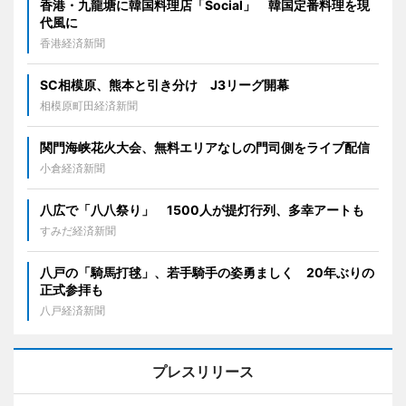
香港・九龍塘に韓国料理店「Social」 韓国定番料理を現
代風に
香港経済新聞
SC相模原、熊本と引き分け J3リーグ開幕
相模原町田経済新聞
関門海峡花火大会、無料エリアなしの門司側をライブ配信
小倉経済新聞
八広で「八八祭り」 1500人が提灯行列、多幸アートも
すみだ経済新聞
八戸の「騎馬打毬」、若手騎手の姿勇ましく 20年ぶりの
正式参拝も
八戸経済新聞
プレスリリース