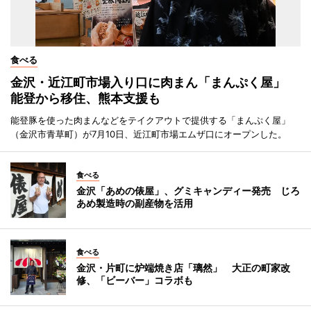
食べる
金沢・近江町市場入り口に肉まん「まんぷく屋」
能登から移住、熊本支援も
能登豚を使った肉まんなどをテイクアウトで提供する「まんぷく屋」
（金沢市青草町）が7月10日、近江町市場エムザ口にオープンした。
食べる
金沢「あめの俵屋」、グミキャンディー発売 じろ
あめ製造時の副産物を活用
食べる
金沢・片町に炉端焼き店「璃然」 大正の町家改
修、「ビーバー」コラボも