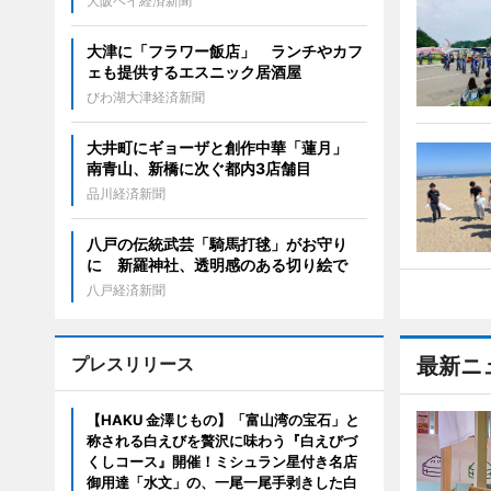
大阪ベイ経済新聞
大津に「フラワー飯店」 ランチやカフ
ェも提供するエスニック居酒屋
びわ湖大津経済新聞
大井町にギョーザと創作中華「蓮月」
南青山、新橋に次ぐ都内3店舗目
品川経済新聞
八戸の伝統武芸「騎馬打毬」がお守り
に 新羅神社、透明感のある切り絵で
八戸経済新聞
プレスリリース
最新ニ
【HAKU 金澤じもの】「富山湾の宝石」と
称される白えびを贅沢に味わう『白えびづ
くしコース』開催！ミシュラン星付き名店
御用達「水文」の、一尾一尾手剥きした白