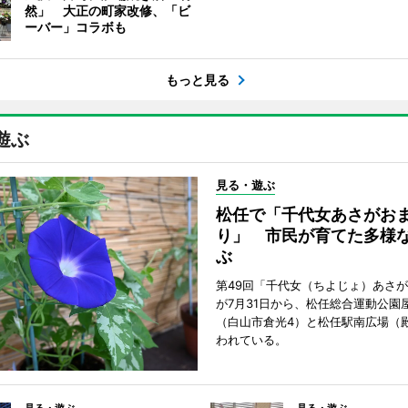
然」 大正の町家改修、「ビ
ーバー」コラボも
もっと見る
遊ぶ
見る・遊ぶ
松任で「千代女あさがお
り」 市民が育てた多様
ぶ
第49回「千代女（ちよじょ）あさ
が7月31日から、松任総合運動公園
（白山市倉光4）と松任駅南広場（
われている。