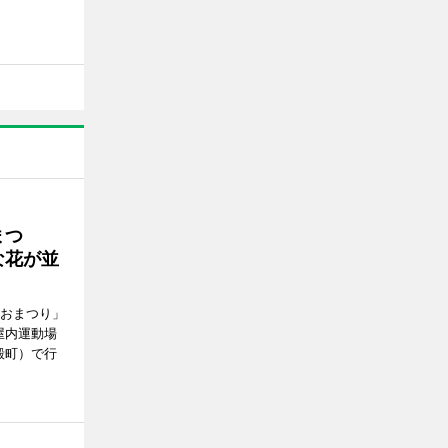
まつ
な花が並
がおまつり」
屋内運動場
殿町）で行