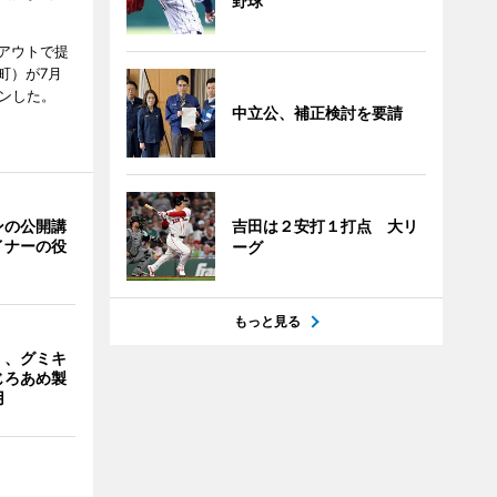
野球
アウトで提
町）が7月
ンした。
中立公、補正検討を要請
ンの公開講
吉田は２安打１打点 大リ
イナーの役
ーグ
もっと見る
」、グミキ
じろあめ製
用