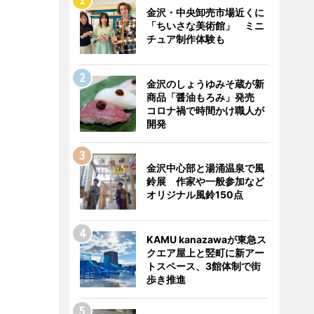
金沢・中央卸売市場近くに
「ちいさな美術館」 ミニ
チュア制作体験も
金沢のしょうゆみそ蔵が新
商品「醤油もろみ」発売
コロナ禍で時間かけ職人が
開発
金沢中心部と湯涌温泉で風
鈴展 作家や一般参加など
オリジナル風鈴150点
KAMU kanazawaが東急ス
クエア屋上と竪町に新アー
トスペース、3館体制で街
歩き推進