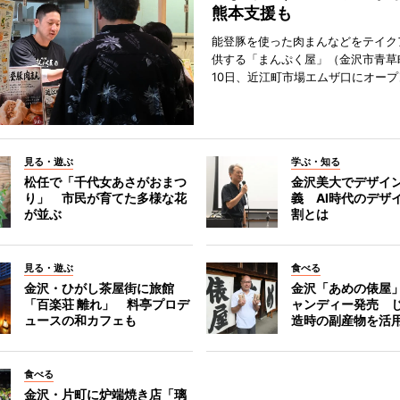
熊本支援も
能登豚を使った肉まんなどをテイク
供する「まんぷく屋」（金沢市青草
10日、近江町市場エムザ口にオープ
見る・遊ぶ
学ぶ・知る
松任で「千代女あさがおまつ
金沢美大でデザイ
り」 市民が育てた多様な花
義 AI時代のデザ
が並ぶ
割とは
見る・遊ぶ
食べる
金沢・ひがし茶屋街に旅館
金沢「あめの俵屋
「百楽荘 離れ」 料亭プロデ
ャンディー発売 
ュースの和カフェも
造時の副産物を活
食べる
金沢・片町に炉端焼き店「璃