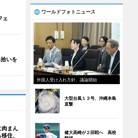
ワールドフォトニュース
フェ
み拾いを
外国人受け入れ方針、議論開始
大型台風１３号、沖縄本島
直撃
に肉まん
健大高崎が２回戦へ 高校
ら移住、