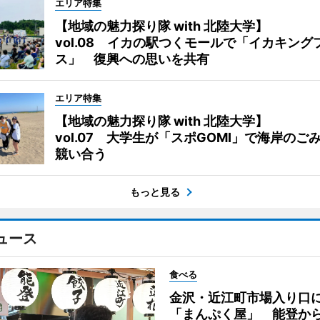
エリア特集
【地域の魅力探り隊 with 北陸大学】
vol.08 イカの駅つくモールで「イカキング
ス」 復興への思いを共有
エリア特集
【地域の魅力探り隊 with 北陸大学】
vol.07 大学生が「スポGOMI」で海岸のご
競い合う
もっと見る
ュース
食べる
金沢・近江町市場入り口
「まんぷく屋」 能登か