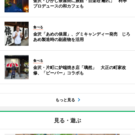
金沢・ひがし茶屋街に旅館「百楽荘 離れ」 料亭
プロデュースの和カフェも
食べる
金沢「あめの俵屋」、グミキャンディー発売 じろ
あめ製造時の副産物を活用
食べる
金沢・片町に炉端焼き店「璃然」 大正の町家改
修、「ビーバー」コラボも
もっと見る
見る・遊ぶ