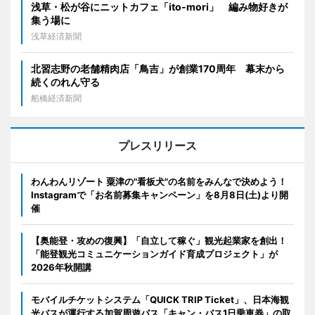
浅草・松が谷にニットカフェ「ito-mori」 編み物好きが
集う場に
浅草経済新聞
北習志野の老舗精肉店「鳥吉」が創業170周年 幕末から
続くのれん守る
船橋経済新聞
プレスリリース
わんわんリゾート 粟津の"看板犬"の名前をみんなで決めよう！
Instagramで「お名前募集キャンペーン」を8月8日(土)より開
催
【奥能登・攻めの復興】「自立して稼ぐ」観光起業家を創出！
「能登観光コミュニケーションガイド育成プロジェクト」が
2026年秋開講
モバイルチケットシステム「QUICK TRIP Ticket」、日本海観
光バスが運行する加賀周遊バス「キャン・バス1日乗車券」の取