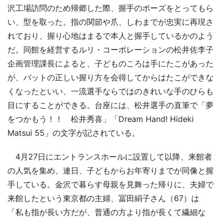
沢工場訪問のため帰郷した際、握手のポーズをとってもら
い、型を取った。指の関節や爪、しわまでが忠実に再現さ
れており、握り心地はまるで本人と握手しているかのよう
だ。同館を経営するルリ・コーポレーションの松井佐李子
企画管理課長によると、子どものころは手にたこがあった
が、バットの正しい握り方を会得してからはたこができな
くなったといい、一流選手ならではのきれいな手のひらも
目にすることができる。台座には、松井選手の直筆で「夢
をつかもう！！ 松井秀喜」「Dream Hand! Hideki
Matsui 55」の文字が記されている。
4月27日にエントランスホールに設置して以降、来館者
の人気を集め、連日、子どもからお年寄りまでが同像と握
手している。金沢で暮らす母親を見舞った帰りに、夫婦で
来館したという東京都の主婦、冨田絹子さん（67）は
「私も指が長い方だが、普通の方より指が長くて繊細な