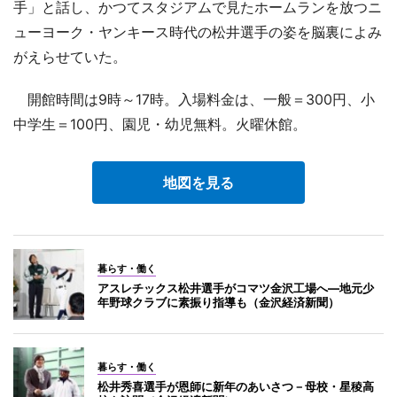
手」と話し、かつてスタジアムで見たホームランを放つニ
ューヨーク・ヤンキース時代の松井選手の姿を脳裏によみ
がえらせていた。
開館時間は9時～17時。入場料金は、一般＝300円、小
中学生＝100円、園児・幼児無料。火曜休館。
地図を見る
暮らす・働く
アスレチックス松井選手がコマツ金沢工場へ―地元少
年野球クラブに素振り指導も（金沢経済新聞）
暮らす・働く
松井秀喜選手が恩師に新年のあいさつ－母校・星稜高