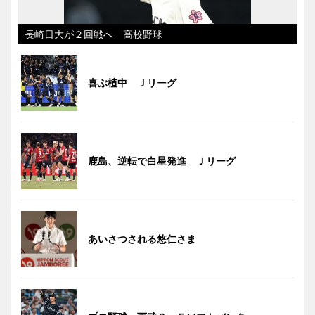
長崎日大が２回戦へ 高校野球
喜ぶ植中 Ｊリーグ
鹿島、逆転で白星発進 Ｊリーグ
あいさつされる悠仁さま