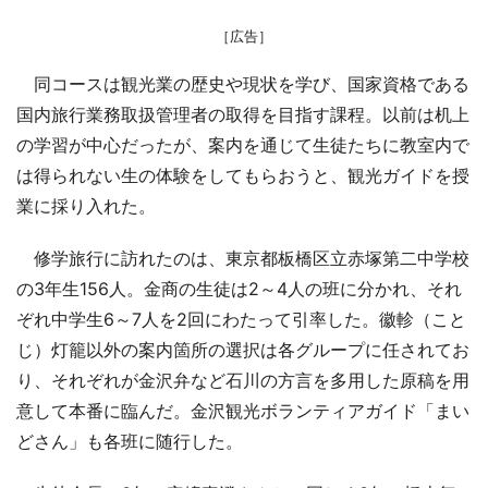
［広告］
同コースは観光業の歴史や現状を学び、国家資格である
国内旅行業務取扱管理者の取得を目指す課程。以前は机上
の学習が中心だったが、案内を通じて生徒たちに教室内で
は得られない生の体験をしてもらおうと、観光ガイドを授
業に採り入れた。
修学旅行に訪れたのは、東京都板橋区立赤塚第二中学校
の3年生156人。金商の生徒は2～4人の班に分かれ、それ
ぞれ中学生6～7人を2回にわたって引率した。徽軫（こと
じ）灯籠以外の案内箇所の選択は各グループに任されてお
り、それぞれが金沢弁など石川の方言を多用した原稿を用
意して本番に臨んだ。金沢観光ボランティアガイド「まい
どさん」も各班に随行した。