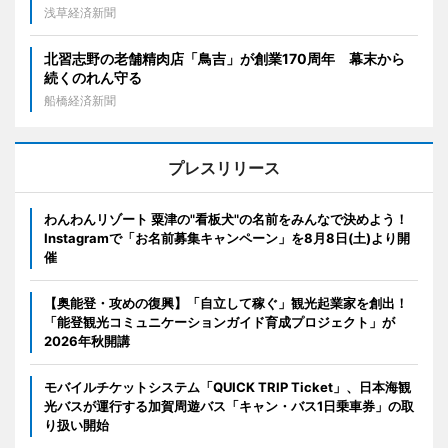
浅草経済新聞
北習志野の老舗精肉店「鳥吉」が創業170周年 幕末から
続くのれん守る
船橋経済新聞
プレスリリース
わんわんリゾート 粟津の"看板犬"の名前をみんなで決めよう！
Instagramで「お名前募集キャンペーン」を8月8日(土)より開
催
【奥能登・攻めの復興】「自立して稼ぐ」観光起業家を創出！
「能登観光コミュニケーションガイド育成プロジェクト」が
2026年秋開講
モバイルチケットシステム「QUICK TRIP Ticket」、日本海観
光バスが運行する加賀周遊バス「キャン・バス1日乗車券」の取
り扱い開始