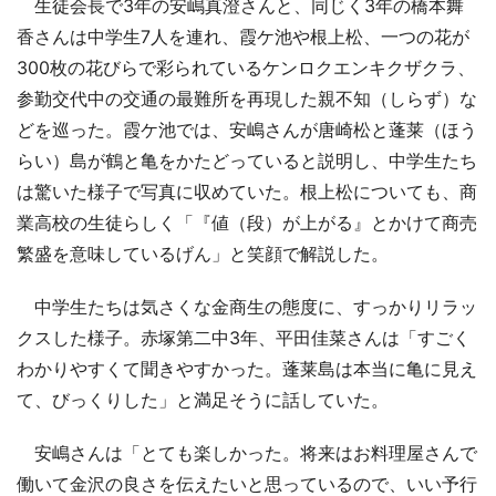
生徒会長で3年の安嶋真澄さんと、同じく3年の橋本舞
香さんは中学生7人を連れ、霞ケ池や根上松、一つの花が
300枚の花びらで彩られているケンロクエンキクザクラ、
参勤交代中の交通の最難所を再現した親不知（しらず）な
どを巡った。霞ケ池では、安嶋さんが唐崎松と蓬莱（ほう
らい）島が鶴と亀をかたどっていると説明し、中学生たち
は驚いた様子で写真に収めていた。根上松についても、商
業高校の生徒らしく「『値（段）が上がる』とかけて商売
繁盛を意味しているげん」と笑顔で解説した。
中学生たちは気さくな金商生の態度に、すっかりリラッ
クスした様子。赤塚第二中3年、平田佳菜さんは「すごく
わかりやすくて聞きやすかった。蓬莱島は本当に亀に見え
て、びっくりした」と満足そうに話していた。
安嶋さんは「とても楽しかった。将来はお料理屋さんで
働いて金沢の良さを伝えたいと思っているので、いい予行