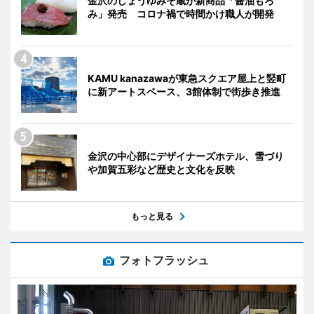
金沢のしょうゆみそ蔵が新商品「醤油もろ
み」発売 コロナ禍で時間かけ職人が開発
KAMU kanazawaが東急スクエア屋上と竪町
に新アートスペース、3館体制で街歩き推進
金沢の中心部にデザイナーズホテル、雪づり
や加賀五彩など歴史と文化を反映
もっと見る
フォトフラッシュ