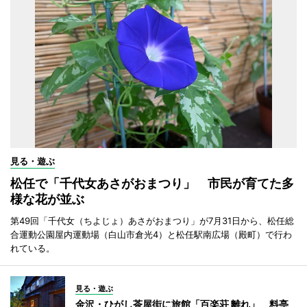
見る・遊ぶ
松任で「千代女あさがおまつり」 市民が育てた多
様な花が並ぶ
第49回「千代女（ちよじょ）あさがおまつり」が7月31日から、松任総
合運動公園屋内運動場（白山市倉光4）と松任駅南広場（殿町）で行わ
れている。
見る・遊ぶ
金沢・ひがし茶屋街に旅館「百楽荘 離れ」 料亭