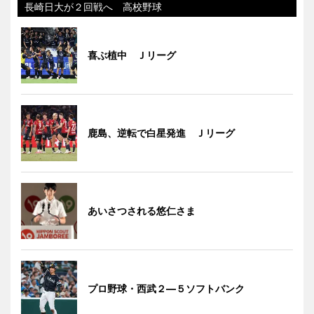
長崎日大が２回戦へ 高校野球
喜ぶ植中 Ｊリーグ
鹿島、逆転で白星発進 Ｊリーグ
あいさつされる悠仁さま
プロ野球・西武２―５ソフトバンク