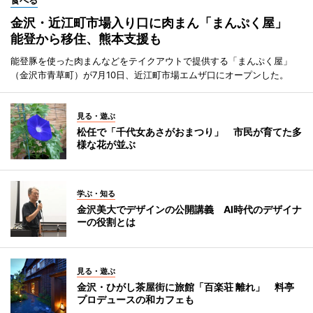
金沢・近江町市場入り口に肉まん「まんぷく屋」
能登から移住、熊本支援も
能登豚を使った肉まんなどをテイクアウトで提供する「まんぷく屋」
（金沢市青草町）が7月10日、近江町市場エムザ口にオープンした。
見る・遊ぶ
松任で「千代女あさがおまつり」 市民が育てた多
様な花が並ぶ
学ぶ・知る
金沢美大でデザインの公開講義 AI時代のデザイナ
ーの役割とは
見る・遊ぶ
金沢・ひがし茶屋街に旅館「百楽荘 離れ」 料亭
プロデュースの和カフェも