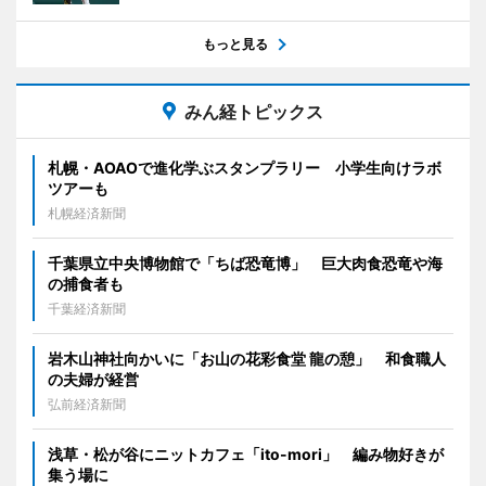
もっと見る
みん経トピックス
札幌・AOAOで進化学ぶスタンプラリー 小学生向けラボ
ツアーも
札幌経済新聞
千葉県立中央博物館で「ちば恐竜博」 巨大肉食恐竜や海
の捕食者も
千葉経済新聞
岩木山神社向かいに「お山の花彩食堂 龍の憩」 和食職人
の夫婦が経営
弘前経済新聞
浅草・松が谷にニットカフェ「ito-mori」 編み物好きが
集う場に