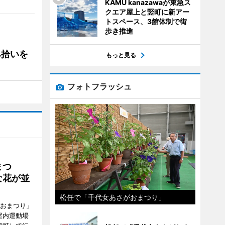
KAMU kanazawaが東急ス
クエア屋上と竪町に新アー
トスペース、3館体制で街
歩き推進
み拾いを
もっと見る
フォトフラッシュ
まつ
な花が並
松任で「千代女あさがおまつり」
がおまつり」
屋内運動場