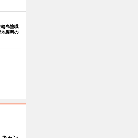
で輪島塗職
産地復興の
ミキャン