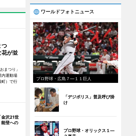
ワールドフォトニュース
まつ
な花が並
がおまつり」
屋内運動場
プロ野球・広島７―１１巨人
殿町）で行
「デジポリス」普及呼び掛
け
金沢21世
 能登への
プロ野球・オリックス１―