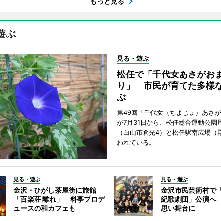
もっと見る
遊ぶ
見る・遊ぶ
松任で「千代女あさがお
り」 市民が育てた多様
ぶ
第49回「千代女（ちよじょ）あさ
が7月31日から、松任総合運動公園
（白山市倉光4）と松任駅南広場（
われている。
見る・遊ぶ
見る・遊ぶ
金沢・ひがし茶屋街に旅館
金沢市民芸術村で「
「百楽荘 離れ」 料亭プロデ
紀歌劇団」公演へ
ュースの和カフェも
思い舞台に