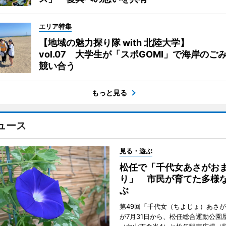
エリア特集
【地域の魅力探り隊 with 北陸大学】
vol.07 大学生が「スポGOMI」で海岸のご
競い合う
もっと見る
ュース
見る・遊ぶ
松任で「千代女あさがお
り」 市民が育てた多様
ぶ
第49回「千代女（ちよじょ）あさ
が7月31日から、松任総合運動公園