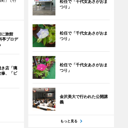
殿町）で行
松任で「千代女あさがおま
つり」
松任で「千代女あさがおま
街に旅館
つり」
料亭プロデ
も
松任で「千代女あさがおま
焼き店「璃
つり」
改修、「ビ
金沢美大で行われた公開講
義
もっと見る