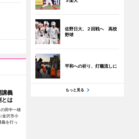
３楽天
佐野日大、２回戦へ 高校
野球
平和への祈り、灯籠流しに
もっと見る
公開講義
割とは
長の田中一雄
（金沢市小
講義を行っ