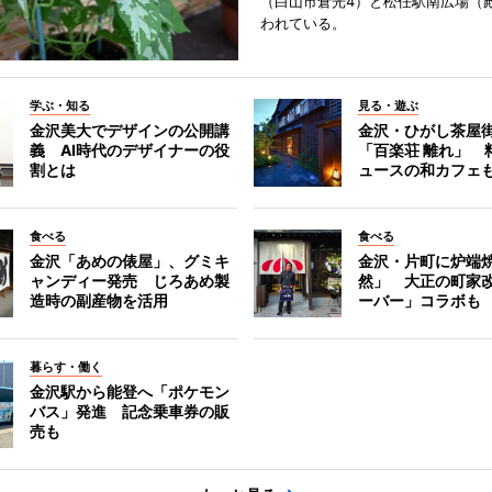
（白山市倉光4）と松任駅南広場（
われている。
学ぶ・知る
見る・遊ぶ
金沢美大でデザインの公開講
金沢・ひがし茶屋
義 AI時代のデザイナーの役
「百楽荘 離れ」 
割とは
ュースの和カフェ
食べる
食べる
金沢「あめの俵屋」、グミキ
金沢・片町に炉端
ャンディー発売 じろあめ製
然」 大正の町家
造時の副産物を活用
ーバー」コラボも
暮らす・働く
金沢駅から能登へ「ポケモン
バス」発進 記念乗車券の販
売も