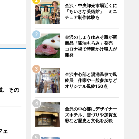
金沢・中央卸売市場近くに
「ちいさな美術館」 ミニ
チュア制作体験も
金沢のしょうゆみそ蔵が新
商品「醤油もろみ」発売
コロナ禍で時間かけ職人が
開発
金沢中心部と湯涌温泉で風
鈴展 作家や一般参加など
オリジナル風鈴150点
城、その
金沢の中心部にデザイナー
ズホテル、雪づりや加賀五
彩など歴史と文化を反映
フェ