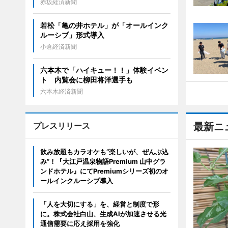
赤坂経済新聞
若松「亀の井ホテル」が「オールインク
ルーシブ」形式導入
小倉経済新聞
六本木で「ハイキュー！！」体験イベン
ト 内覧会に柳田将洋選手も
六本木経済新聞
プレスリリース
最新ニ
飲み放題もカラオケも“楽しいが、ぜんぶ込
み”！『大江戸温泉物語Premium 山中グラ
ンドホテル』にてPremiumシリーズ初のオ
ールインクルーシブ導入
「人を大切にする」を、経営と制度で形
に。株式会社白山、生成AIが加速させる光
通信需要に応え採用を強化