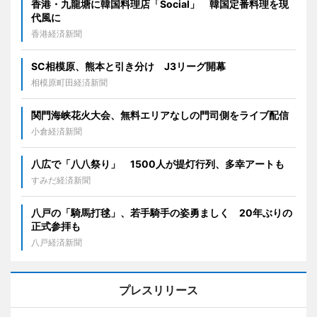
香港・九龍塘に韓国料理店「Social」 韓国定番料理を現
代風に
香港経済新聞
SC相模原、熊本と引き分け J3リーグ開幕
相模原町田経済新聞
関門海峡花火大会、無料エリアなしの門司側をライブ配信
小倉経済新聞
八広で「八八祭り」 1500人が提灯行列、多幸アートも
すみだ経済新聞
八戸の「騎馬打毬」、若手騎手の姿勇ましく 20年ぶりの
正式参拝も
八戸経済新聞
プレスリリース