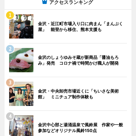
アクセスランキング
金沢・近江町市場入り口に肉まん「まんぷく
屋」 能登から移住、熊本支援も
金沢のしょうゆみそ蔵が新商品「醤油もろ
み」発売 コロナ禍で時間かけ職人が開発
金沢・中央卸売市場近くに「ちいさな美術
館」 ミニチュア制作体験も
金沢中心部と湯涌温泉で風鈴展 作家や一般
参加などオリジナル風鈴150点