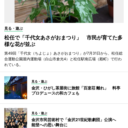
見る・遊ぶ
松任で「千代女あさがおまつり」 市民が育てた多
様な花が並ぶ
第49回「千代女（ちよじょ）あさがおまつり」が7月31日から、松任総
合運動公園屋内運動場（白山市倉光4）と松任駅南広場（殿町）で行わ
れている。
見る・遊ぶ
金沢・ひがし茶屋街に旅館「百楽荘 離れ」 料亭
プロデュースの和カフェも
見る・遊ぶ
金沢市民芸術村で「金沢21世紀歌劇団」公演へ
能登への思い舞台に