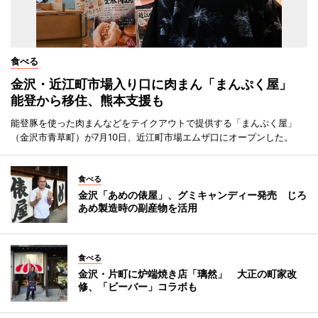
食べる
金沢・近江町市場入り口に肉まん「まんぷく屋」
能登から移住、熊本支援も
能登豚を使った肉まんなどをテイクアウトで提供する「まんぷく屋」
（金沢市青草町）が7月10日、近江町市場エムザ口にオープンした。
食べる
金沢「あめの俵屋」、グミキャンディー発売 じろ
あめ製造時の副産物を活用
食べる
金沢・片町に炉端焼き店「璃然」 大正の町家改
修、「ビーバー」コラボも