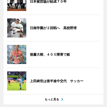
日本被団協が結成７０年
日南学園が２回戦へ 高校野球
後藤大樹、４００障害で銀
上田綺世は後半途中交代 サッカー
もっと見る