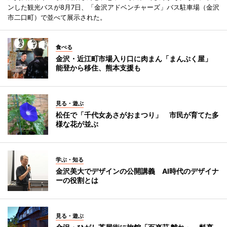
ンした観光バスが8月7日、「金沢アドベンチャーズ」バス駐車場（金沢
市二口町）で並べて展示された。
食べる
金沢・近江町市場入り口に肉まん「まんぷく屋」
能登から移住、熊本支援も
見る・遊ぶ
松任で「千代女あさがおまつり」 市民が育てた多
様な花が並ぶ
学ぶ・知る
金沢美大でデザインの公開講義 AI時代のデザイナ
ーの役割とは
見る・遊ぶ