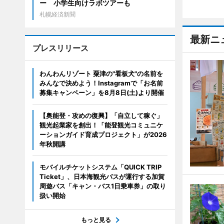
ー 小学生向けラボツアーも
札幌経済新聞
最新ニ
プレスリリース
わんわんリゾート 粟津の"看板犬"の名前を
みんなで決めよう！Instagramで「お名前
募集キャンペーン」を8月8日(土)より開催
【奥能登・攻めの復興】「自立して稼ぐ」
観光起業家を創出！「能登観光コミュニケ
ーションガイド育成プロジェクト」が2026
年秋開講
モバイルチケットシステム「QUICK TRIP
Ticket」、日本海観光バスが運行する加賀
周遊バス「キャン・バス1日乗車券」の取り
扱い開始
もっと見る