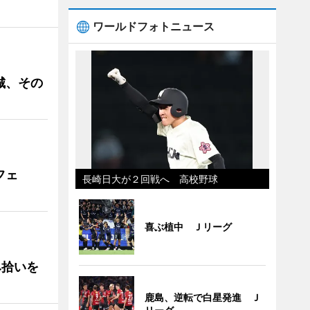
ワールドフォトニュース
城、その
フェ
長崎日大が２回戦へ 高校野球
喜ぶ植中 Ｊリーグ
み拾いを
鹿島、逆転で白星発進 Ｊ