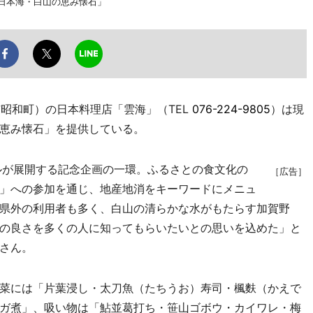
日本海・白山の恵み懐石」
昭和町）の日本料理店「雲海」（TEL
076-224-9805
）は現
恵み懐石」を提供している。
ルが展開する記念企画の一環。ふるさとの食文化の
［広告］
」への参加を通じ、地産地消をキーワードにメニュ
県外の利用者も多く、白山の清らかな水がもたらす加賀野
の良さを多くの人に知ってもらいたいとの思いを込めた」と
さん。
菜には「片葉浸し・太刀魚（たちうお）寿司・楓麩（かえで
ガ煮」、吸い物は「鮎並葛打ち・笹山ゴボウ・カイワレ・梅