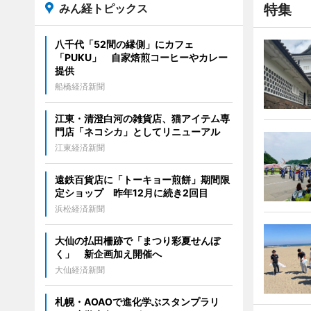
みん経トピックス
特集
八千代「52間の縁側」にカフェ
「PUKU」 自家焙煎コーヒーやカレー
提供
船橋経済新聞
江東・清澄白河の雑貨店、猫アイテム専
門店「ネコシカ」としてリニューアル
江東経済新聞
遠鉄百貨店に「トーキョー煎餅」期間限
定ショップ 昨年12月に続き2回目
浜松経済新聞
大仙の払田柵跡で「まつり彩夏せんぼ
く」 新企画加え開催へ
大仙経済新聞
札幌・AOAOで進化学ぶスタンプラリ