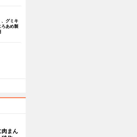
」、グミキ
じろあめ製
用
に肉まん