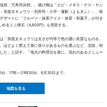
塩焼・万寿貝浜焼」、揚げ物は「エビ・メギス・ナス・ヤン
・加賀太キュウリ・別所筍・小芋・蓬麩（よもぎふ）」、留
デザートに「フルーツ・抹茶アイス・抹茶・和菓子」が付き
しめるミニ懐石（4,800円）も用意する。
は「加賀太キュウリは太さが均等で色の濃い良質なものを、
、ほどよく肥えて身に張りがあるものを選ぶなど、北陸、特
した」と話す。「地元の料理法を基に、流れのあるメニュー
分、17時～21時30分。6月30日まで。
地図を見る