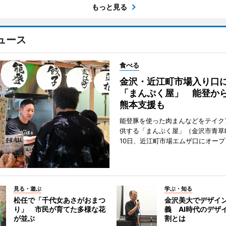
もっと見る
ュース
食べる
金沢・近江町市場入り口
「まんぷく屋」 能登か
熊本支援も
能登豚を使った肉まんなどをテイク
供する「まんぷく屋」（金沢市青草
10日、近江町市場エムザ口にオープ
見る・遊ぶ
学ぶ・知る
松任で「千代女あさがおまつ
金沢美大でデザイ
り」 市民が育てた多様な花
義 AI時代のデザ
が並ぶ
割とは