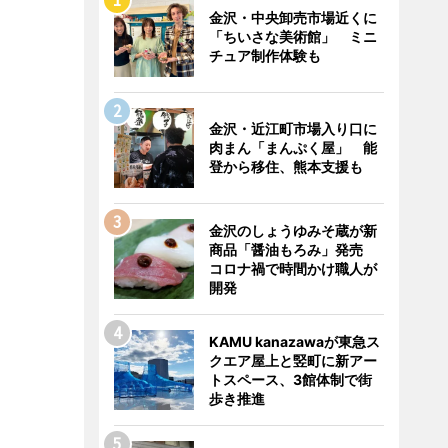
金沢・中央卸売市場近くに
「ちいさな美術館」 ミニ
チュア制作体験も
金沢・近江町市場入り口に
肉まん「まんぷく屋」 能
登から移住、熊本支援も
金沢のしょうゆみそ蔵が新
商品「醤油もろみ」発売
コロナ禍で時間かけ職人が
開発
KAMU kanazawaが東急ス
クエア屋上と竪町に新アー
トスペース、3館体制で街
歩き推進