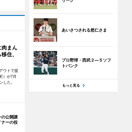
リーグ
あいさつされる悠仁さま
に肉まん
ら移住、
プロ野球・西武２―５ソフ
トバンク
アウトで提
町）が7月
ンした。
もっと見る
ンの公開講
イナーの役