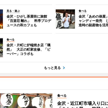
見る・遊ぶ
食べる
金沢・ひがし茶屋街に旅館
金沢「あめの俵屋
「百楽荘 離れ」 料亭プロデ
ャンディー発売 
ュースの和カフェも
造時の副産物を活
食べる
金沢・片町に炉端焼き店「璃
然」 大正の町家改修、「ビ
ーバー」コラボも
もっと見る
食べる
金沢・近江町市場入り口