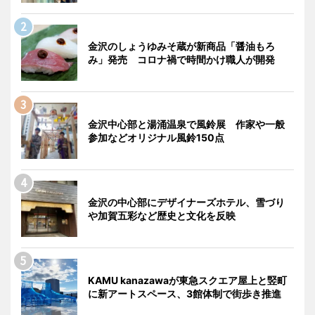
金沢のしょうゆみそ蔵が新商品「醤油もろ
み」発売 コロナ禍で時間かけ職人が開発
金沢中心部と湯涌温泉で風鈴展 作家や一般
参加などオリジナル風鈴150点
金沢の中心部にデザイナーズホテル、雪づり
や加賀五彩など歴史と文化を反映
KAMU kanazawaが東急スクエア屋上と竪町
に新アートスペース、3館体制で街歩き推進