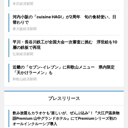
本庄経済新聞
河内小阪の「cuisine HAGI」が2周年 旬の食材使い、日
替わりで
東大阪経済新聞
平川・長谷川鉄工が全国大会一次審査に挑む 浮世絵を10
層の鉄板で再現
弘前経済新聞
近畿の「セブン-イレブン」に和歌山メニュー 県内限定
「天かけラーメン」も
和歌山経済新聞
プレスリリース
飲み放題もカラオケも“楽しいが、ぜんぶ込み”！『大江戸温泉物
語Premium 山中グランドホテル』にてPremiumシリーズ初の
オールインクルーシブ導入