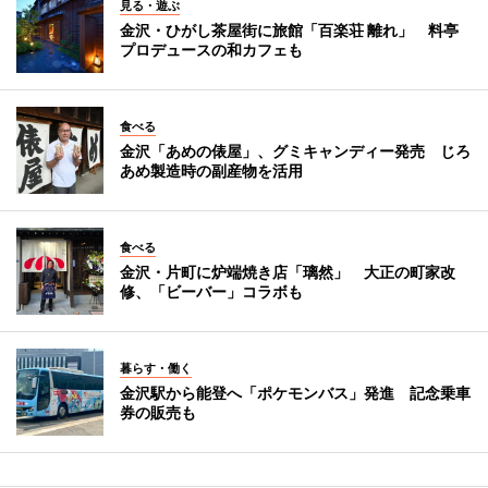
見る・遊ぶ
金沢・ひがし茶屋街に旅館「百楽荘 離れ」 料亭
プロデュースの和カフェも
食べる
金沢「あめの俵屋」、グミキャンディー発売 じろ
あめ製造時の副産物を活用
食べる
金沢・片町に炉端焼き店「璃然」 大正の町家改
修、「ビーバー」コラボも
暮らす・働く
金沢駅から能登へ「ポケモンバス」発進 記念乗車
券の販売も