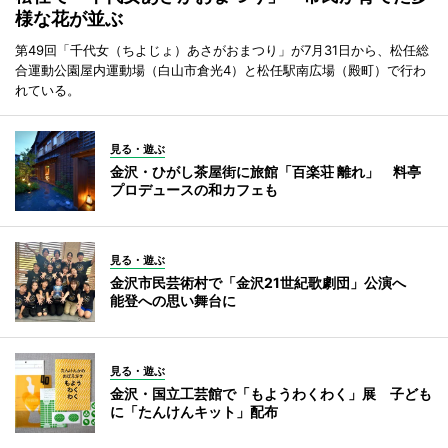
様な花が並ぶ
第49回「千代女（ちよじょ）あさがおまつり」が7月31日から、松任総
合運動公園屋内運動場（白山市倉光4）と松任駅南広場（殿町）で行わ
れている。
見る・遊ぶ
金沢・ひがし茶屋街に旅館「百楽荘 離れ」 料亭
プロデュースの和カフェも
見る・遊ぶ
金沢市民芸術村で「金沢21世紀歌劇団」公演へ
能登への思い舞台に
見る・遊ぶ
金沢・国立工芸館で「もようわくわく」展 子ども
に「たんけんキット」配布