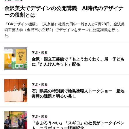
金沢美大でデザインの公開講義 AI時代のデザイナ
ーの役割とは
「GKデザイン機構」（東京都）社長の田中一雄さんが7月28日、金沢美
術工芸大学（金沢市小立野2）でデザインをテーマに公開講義を行っ
た。
学ぶ・知る
金沢・国立工芸館で「もようわくわく」展 子ども
に「たんけんキット」配布
学ぶ・知る
石川県美の特別展で輪島塗職人トークショー 産地
復興の課題と明るい兆し
学ぶ・知る
「さぶろうべい」「スギヨ」の社長がトークイベン
ト コラボメニュー販売記念