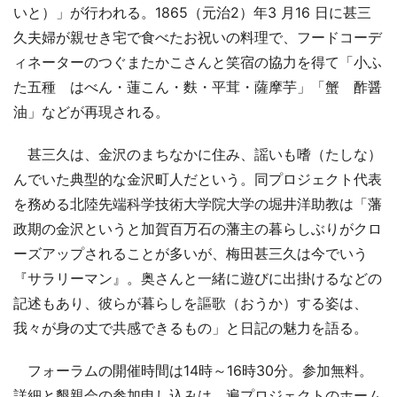
いと）」が行われる。1865（元治2）年3 月16 日に甚三
久夫婦が親せき宅で食べたお祝いの料理で、フードコーデ
ィネーターのつぐまたかこさんと笑宿の協力を得て「小ふ
た五種 はべん・蓮こん・麩・平茸・薩摩芋」「蟹 酢醤
油」などが再現される。
甚三久は、金沢のまちなかに住み、謡いも嗜（たしな）
んでいた典型的な金沢町人だという。同プロジェクト代表
を務める北陸先端科学技術大学院大学の堀井洋助教は「藩
政期の金沢というと加賀百万石の藩主の暮らしぶりがクロ
ーズアップされることが多いが、梅田甚三久は今でいう
『サラリーマン』。奥さんと一緒に遊びに出掛けるなどの
記述もあり、彼らが暮らしを謳歌（おうか）する姿は、
我々が身の丈で共感できるもの」と日記の魅力を語る。
フォーラムの開催時間は14時～16時30分。参加無料。
詳細と懇親会の参加申し込みは、遍プロジェクトのホーム