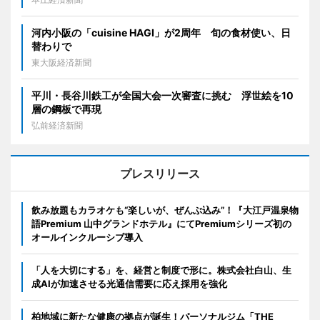
河内小阪の「cuisine HAGI」が2周年 旬の食材使い、日
替わりで
東大阪経済新聞
平川・長谷川鉄工が全国大会一次審査に挑む 浮世絵を10
層の鋼板で再現
弘前経済新聞
プレスリリース
飲み放題もカラオケも“楽しいが、ぜんぶ込み”！『大江戸温泉物
語Premium 山中グランドホテル』にてPremiumシリーズ初の
オールインクルーシブ導入
「人を大切にする」を、経営と制度で形に。株式会社白山、生
成AIが加速させる光通信需要に応え採用を強化
柏地域に新たな健康の拠点が誕生！パーソナルジム「THE