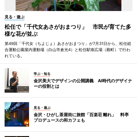
見る・遊ぶ
松任で「千代女あさがおまつり」 市民が育てた多
様な花が並ぶ
第49回「千代女（ちよじょ）あさがおまつり」が7月31日から、松任総
合運動公園屋内運動場（白山市倉光4）と松任駅南広場（殿町）で行わ
れている。
学ぶ・知る
金沢美大でデザインの公開講義 AI時代のデザイナ
ーの役割とは
見る・遊ぶ
金沢・ひがし茶屋街に旅館「百楽荘 離れ」 料亭
プロデュースの和カフェも