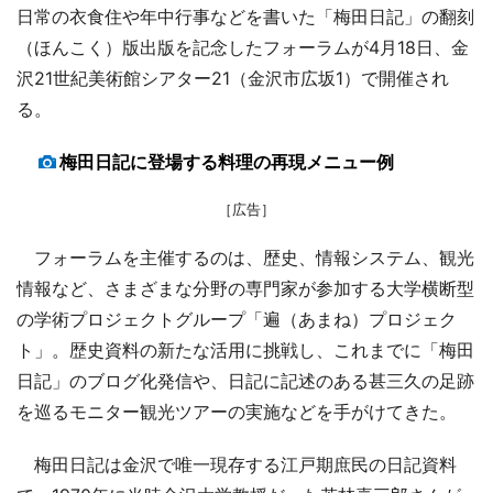
日常の衣食住や年中行事などを書いた「梅田日記」の翻刻
（ほんこく）版出版を記念したフォーラムが4月18日、金
沢21世紀美術館シアター21（金沢市広坂1）で開催され
る。
梅田日記に登場する料理の再現メニュー例
［広告］
フォーラムを主催するのは、歴史、情報システム、観光
情報など、さまざまな分野の専門家が参加する大学横断型
の学術プロジェクトグループ「遍（あまね）プロジェク
ト」。歴史資料の新たな活用に挑戦し、これまでに「梅田
日記」のブログ化発信や、日記に記述のある甚三久の足跡
を巡るモニター観光ツアーの実施などを手がけてきた。
梅田日記は金沢で唯一現存する江戸期庶民の日記資料