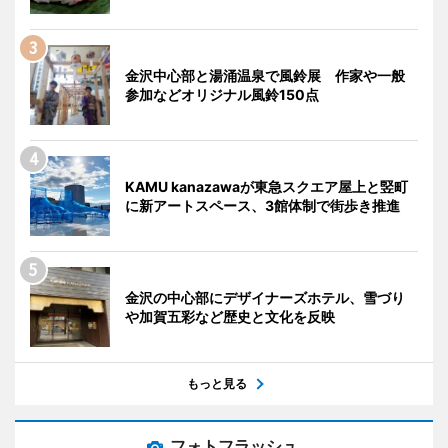
金沢中心部と湯涌温泉で風鈴展 作家や一般
参加などオリジナル風鈴150点
KAMU kanazawaが東急スクエア屋上と竪町
に新アートスペース、3館体制で街歩き推進
金沢の中心部にデザイナーズホテル、雪づり
や加賀五彩など歴史と文化を反映
もっと見る
フォトフラッシュ