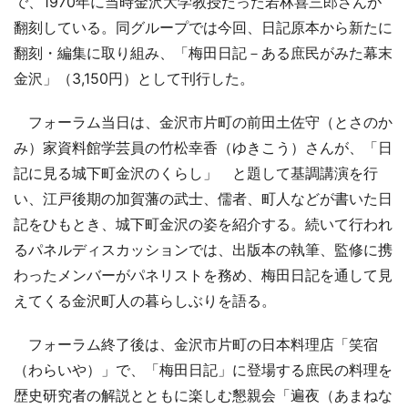
で、1970年に当時金沢大学教授だった若林喜三郎さんが
翻刻している。同グループでは今回、日記原本から新たに
翻刻・編集に取り組み、「梅田日記－ある庶民がみた幕末
金沢」（3,150円）として刊行した。
フォーラム当日は、金沢市片町の前田土佐守（とさのか
み）家資料館学芸員の竹松幸香（ゆきこう）さんが、「日
記に見る城下町金沢のくらし」 と題して基調講演を行
い、江戸後期の加賀藩の武士、儒者、町人などが書いた日
記をひもとき、城下町金沢の姿を紹介する。続いて行われ
るパネルディスカッションでは、出版本の執筆、監修に携
わったメンバーがパネリストを務め、梅田日記を通して見
えてくる金沢町人の暮らしぶりを語る。
フォーラム終了後は、金沢市片町の日本料理店「笑宿
（わらいや）」で、「梅田日記」に登場する庶民の料理を
歴史研究者の解説とともに楽しむ懇親会「遍夜（あまねな