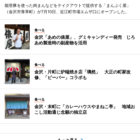
能登豚を使った肉まんなどをテイクアウトで提供する「まんぷく屋」
（金沢市青草町）が7月10日、近江町市場エムザ口にオープンした。
食べる
金沢「あめの俵屋」、グミキャンディー発売 じろ
あめ製造時の副産物を活用
食べる
金沢・片町に炉端焼き店「璃然」 大正の町家改
修、「ビーバー」コラボも
食べる
金沢・末町に「カレーハウスやまねこ亭」 地域お
こし活動通じ念願の独立店