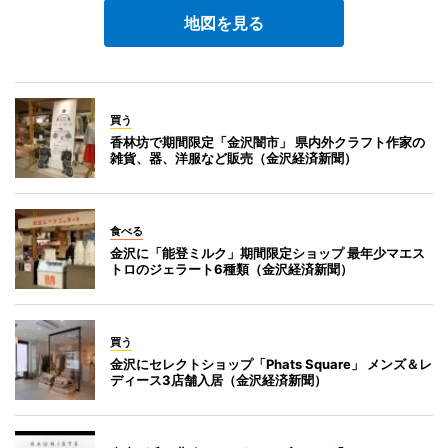
地図を見る
買う
香林坊で期間限定「金沢闇市」 県内外クラフト作家の
雑貨、器、洋服など販売（金沢経済新聞）
食べる
金沢に「能登ミルク」期間限定ショップ 最年少マエス
トロのジェラート6種類（金沢経済新聞）
買う
金沢にセレクトショップ「Phats Square」 メンズ＆レ
ディース3店舗入居（金沢経済新聞）