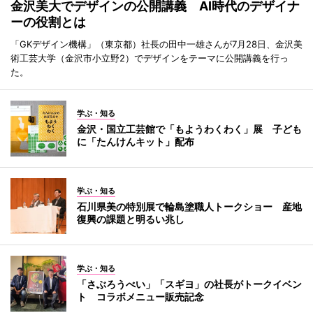
金沢美大でデザインの公開講義 AI時代のデザイナ
ーの役割とは
「GKデザイン機構」（東京都）社長の田中一雄さんが7月28日、金沢美
術工芸大学（金沢市小立野2）でデザインをテーマに公開講義を行っ
た。
学ぶ・知る
金沢・国立工芸館で「もようわくわく」展 子ども
に「たんけんキット」配布
学ぶ・知る
石川県美の特別展で輪島塗職人トークショー 産地
復興の課題と明るい兆し
学ぶ・知る
「さぶろうべい」「スギヨ」の社長がトークイベン
ト コラボメニュー販売記念