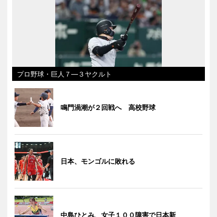
プロ野球・巨人７―３ヤクルト
鳴門渦潮が２回戦へ 高校野球
日本、モンゴルに敗れる
中島ひとみ、女子１００障害で日本新