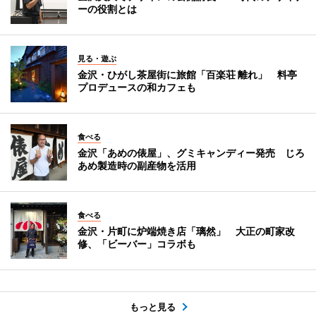
ーの役割とは
見る・遊ぶ
金沢・ひがし茶屋街に旅館「百楽荘 離れ」 料亭
プロデュースの和カフェも
食べる
金沢「あめの俵屋」、グミキャンディー発売 じろ
あめ製造時の副産物を活用
食べる
金沢・片町に炉端焼き店「璃然」 大正の町家改
修、「ビーバー」コラボも
もっと見る