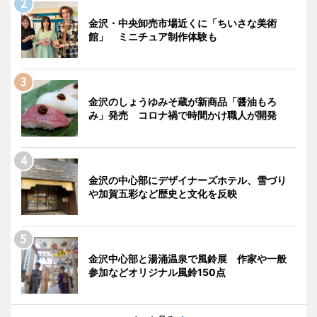
金沢・中央卸売市場近くに「ちいさな美術
館」 ミニチュア制作体験も
金沢のしょうゆみそ蔵が新商品「醤油もろ
み」発売 コロナ禍で時間かけ職人が開発
金沢の中心部にデザイナーズホテル、雪づり
や加賀五彩など歴史と文化を反映
金沢中心部と湯涌温泉で風鈴展 作家や一般
参加などオリジナル風鈴150点