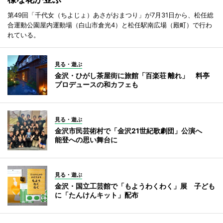
第49回「千代女（ちよじょ）あさがおまつり」が7月31日から、松任総
合運動公園屋内運動場（白山市倉光4）と松任駅南広場（殿町）で行わ
れている。
見る・遊ぶ
金沢・ひがし茶屋街に旅館「百楽荘 離れ」 料亭
プロデュースの和カフェも
見る・遊ぶ
金沢市民芸術村で「金沢21世紀歌劇団」公演へ
能登への思い舞台に
見る・遊ぶ
金沢・国立工芸館で「もようわくわく」展 子ども
に「たんけんキット」配布