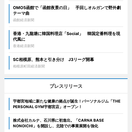
OMO5函館で「函館夜景の日」 手回しオルガンで野外劇
テーマ曲
函館経済新聞
香港・九龍塘に韓国料理店「Social」 韓国定番料理を現
代風に
香港経済新聞
SC相模原、熊本と引き分け J3リーグ開幕
相模原町田経済新聞
プレスリリース
宇都宮地域に新たな健康の拠点が誕生！パーソナルジム「THE
PERSONAL GYM宇都宮店」オープン！
株式会社カルナ、石川県に初進出。「CARNA BASE
NONOICHI」を開設し、北陸での事業展開を強化