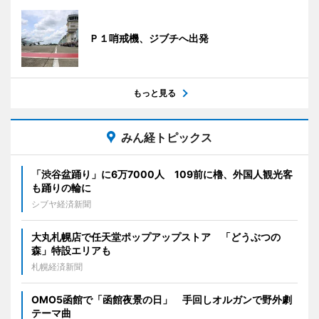
Ｐ１哨戒機、ジブチへ出発
もっと見る
みん経トピックス
「渋谷盆踊り」に6万7000人 109前に櫓、外国人観光客
も踊りの輪に
シブヤ経済新聞
大丸札幌店で任天堂ポップアップストア 「どうぶつの
森」特設エリアも
札幌経済新聞
OMO5函館で「函館夜景の日」 手回しオルガンで野外劇
テーマ曲