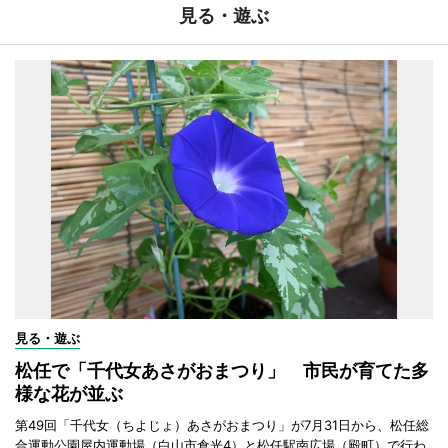
見る・遊ぶ
見る・遊ぶ
松任で「千代女あさがおまつり」 市民が育てた多
様な花が並ぶ
第49回「千代女（ちよじょ）あさがおまつり」が7月31日から、松任総
合運動公園屋内運動場（白山市倉光4）と松任駅南広場（殿町）で行わ