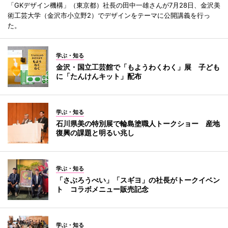
「GKデザイン機構」（東京都）社長の田中一雄さんが7月28日、金沢美
術工芸大学（金沢市小立野2）でデザインをテーマに公開講義を行っ
た。
学ぶ・知る
金沢・国立工芸館で「もようわくわく」展 子ども
に「たんけんキット」配布
学ぶ・知る
石川県美の特別展で輪島塗職人トークショー 産地
復興の課題と明るい兆し
学ぶ・知る
「さぶろうべい」「スギヨ」の社長がトークイベン
ト コラボメニュー販売記念
学ぶ・知る