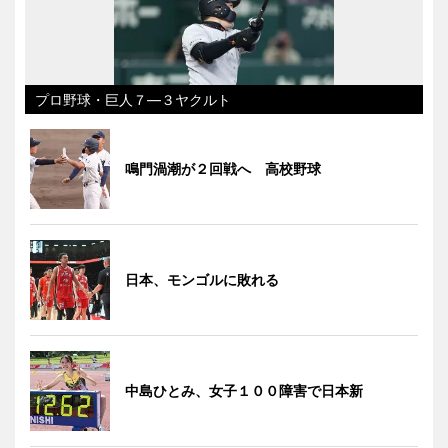
プロ野球・巨人７―３ヤクルト
鳴門渦潮が２回戦へ 高校野球
日本、モンゴルに敗れる
中島ひとみ、女子１００障害で日本新