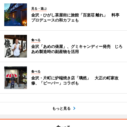
見る・遊ぶ
金沢・ひがし茶屋街に旅館「百楽荘 離れ」 料亭
プロデュースの和カフェも
食べる
金沢「あめの俵屋」、グミキャンディー発売 じろ
あめ製造時の副産物を活用
食べる
金沢・片町に炉端焼き店「璃然」 大正の町家改
修、「ビーバー」コラボも
もっと見る