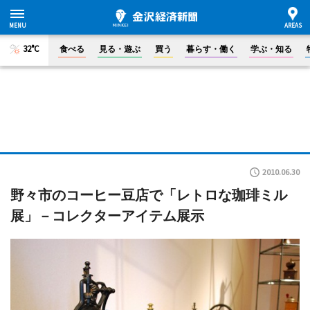
32°C
食べる
見る・遊ぶ
買う
暮らす・働く
学ぶ・知る
2010.06.30
野々市のコーヒー豆店で「レトロな珈琲ミル
展」－コレクターアイテム展示