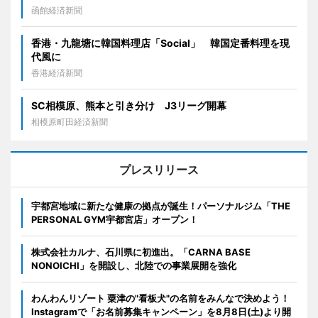
函館経済新聞
香港・九龍塘に韓国料理店「Social」 韓国定番料理を現
代風に
香港経済新聞
SC相模原、熊本と引き分け J3リーグ開幕
相模原町田経済新聞
プレスリリース
宇都宮地域に新たな健康の拠点が誕生！パーソナルジム「THE
PERSONAL GYM宇都宮店」オープン！
株式会社カルナ、石川県に初進出。「CARNA BASE
NONOICHI」を開設し、北陸での事業展開を強化
わんわんリゾート 粟津の"看板犬"の名前をみんなで決めよう！
Instagramで「お名前募集キャンペーン」を8月8日(土)より開