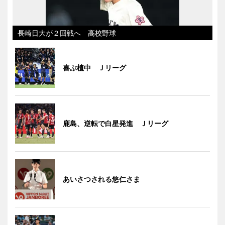
長崎日大が２回戦へ 高校野球
喜ぶ植中 Ｊリーグ
鹿島、逆転で白星発進 Ｊリーグ
あいさつされる悠仁さま