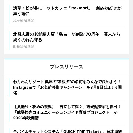
浅草・松が谷にニットカフェ「ito-mori」 編み物好きが
集う場に
浅草経済新聞
北習志野の老舗精肉店「鳥吉」が創業170周年 幕末から
続くのれん守る
船橋経済新聞
プレスリリース
わんわんリゾート 粟津の"看板犬"の名前をみんなで決めよう！
Instagramで「お名前募集キャンペーン」を8月8日(土)より開
催
【奥能登・攻めの復興】「自立して稼ぐ」観光起業家を創出！
「能登観光コミュニケーションガイド育成プロジェクト」が
2026年秋開講
モバイルチケットシステム「QUICK TRIP Ticket」、日本海観