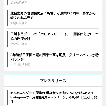
浅草経済新聞
北習志野の老舗精肉店「鳥吉」が創業170周年 幕末から
続くのれん守る
船橋経済新聞
田川市民プールで「バリアフリーデイ」 開催に向けCFで
協力呼びかけ
筑豊経済新聞
3年連続甲子園出場の関東一高を応援 グリーンパレスが特
別ランチ
江戸川経済新聞
プレスリリース
わんわんリゾート 粟津の"看板犬"の名前をみんなで決めよう！
Instagramで「お名前募集キャンペーン」を8月8日(土)より開
催