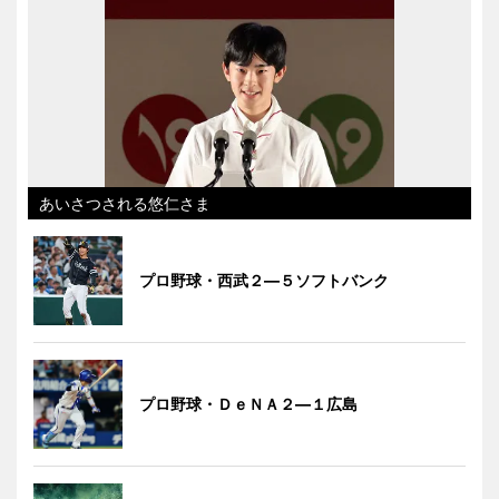
あいさつされる悠仁さま
プロ野球・西武２―５ソフトバンク
プロ野球・ＤｅＮＡ２―１広島