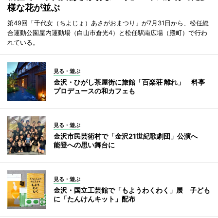
様な花が並ぶ
第49回「千代女（ちよじょ）あさがおまつり」が7月31日から、松任総
合運動公園屋内運動場（白山市倉光4）と松任駅南広場（殿町）で行わ
れている。
見る・遊ぶ
金沢・ひがし茶屋街に旅館「百楽荘 離れ」 料亭
プロデュースの和カフェも
見る・遊ぶ
金沢市民芸術村で「金沢21世紀歌劇団」公演へ
能登への思い舞台に
見る・遊ぶ
金沢・国立工芸館で「もようわくわく」展 子ども
に「たんけんキット」配布