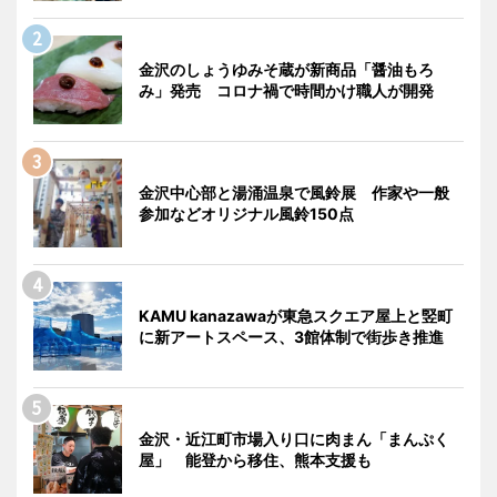
金沢のしょうゆみそ蔵が新商品「醤油もろ
み」発売 コロナ禍で時間かけ職人が開発
金沢中心部と湯涌温泉で風鈴展 作家や一般
参加などオリジナル風鈴150点
KAMU kanazawaが東急スクエア屋上と竪町
に新アートスペース、3館体制で街歩き推進
金沢・近江町市場入り口に肉まん「まんぷく
屋」 能登から移住、熊本支援も