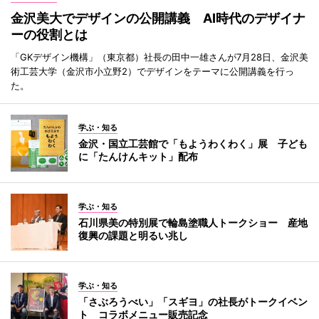
金沢美大でデザインの公開講義 AI時代のデザイナ
ーの役割とは
「GKデザイン機構」（東京都）社長の田中一雄さんが7月28日、金沢美
術工芸大学（金沢市小立野2）でデザインをテーマに公開講義を行っ
た。
学ぶ・知る
金沢・国立工芸館で「もようわくわく」展 子ども
に「たんけんキット」配布
学ぶ・知る
石川県美の特別展で輪島塗職人トークショー 産地
復興の課題と明るい兆し
学ぶ・知る
「さぶろうべい」「スギヨ」の社長がトークイベン
ト コラボメニュー販売記念