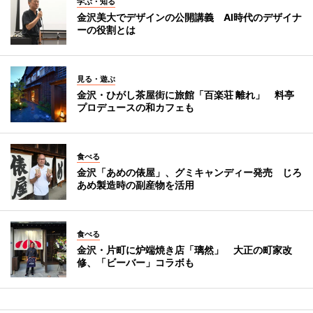
学ぶ・知る
金沢美大でデザインの公開講義 AI時代のデザイナ
ーの役割とは
見る・遊ぶ
金沢・ひがし茶屋街に旅館「百楽荘 離れ」 料亭
プロデュースの和カフェも
食べる
金沢「あめの俵屋」、グミキャンディー発売 じろ
あめ製造時の副産物を活用
食べる
金沢・片町に炉端焼き店「璃然」 大正の町家改
修、「ビーバー」コラボも