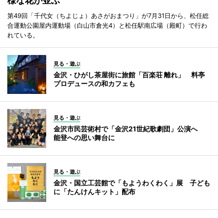
様な花が並ぶ
第49回「千代女（ちよじょ）あさがおまつり」が7月31日から、松任総
合運動公園屋内運動場（白山市倉光4）と松任駅南広場（殿町）で行わ
れている。
見る・遊ぶ
金沢・ひがし茶屋街に旅館「百楽荘 離れ」 料亭
プロデュースの和カフェも
見る・遊ぶ
金沢市民芸術村で「金沢21世紀歌劇団」公演へ
能登への思い舞台に
見る・遊ぶ
金沢・国立工芸館で「もようわくわく」展 子ども
に「たんけんキット」配布