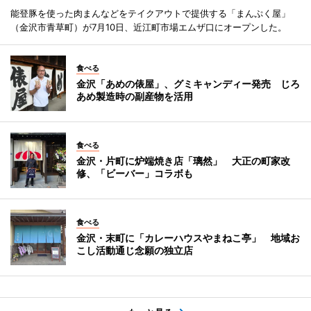
能登豚を使った肉まんなどをテイクアウトで提供する「まんぷく屋」
（金沢市青草町）が7月10日、近江町市場エムザ口にオープンした。
食べる
金沢「あめの俵屋」、グミキャンディー発売 じろ
あめ製造時の副産物を活用
食べる
金沢・片町に炉端焼き店「璃然」 大正の町家改
修、「ビーバー」コラボも
食べる
金沢・末町に「カレーハウスやまねこ亭」 地域お
こし活動通じ念願の独立店