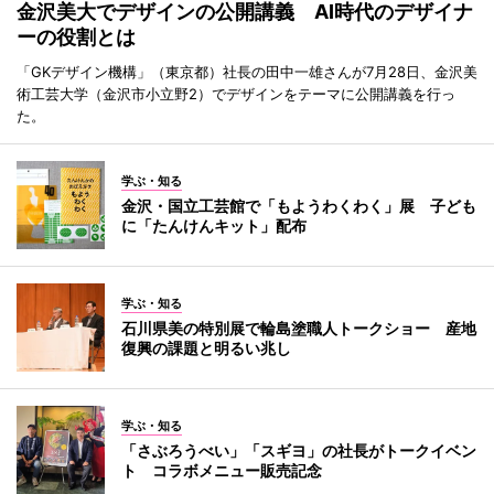
金沢美大でデザインの公開講義 AI時代のデザイナ
ーの役割とは
「GKデザイン機構」（東京都）社長の田中一雄さんが7月28日、金沢美
術工芸大学（金沢市小立野2）でデザインをテーマに公開講義を行っ
た。
学ぶ・知る
金沢・国立工芸館で「もようわくわく」展 子ども
に「たんけんキット」配布
学ぶ・知る
石川県美の特別展で輪島塗職人トークショー 産地
復興の課題と明るい兆し
学ぶ・知る
「さぶろうべい」「スギヨ」の社長がトークイベン
ト コラボメニュー販売記念