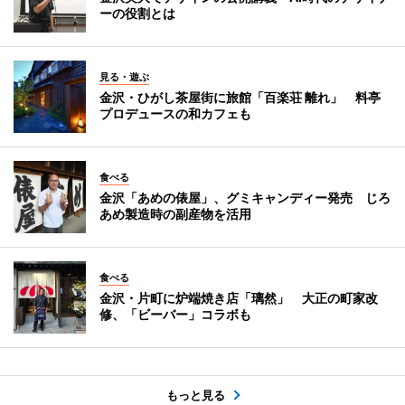
ーの役割とは
見る・遊ぶ
金沢・ひがし茶屋街に旅館「百楽荘 離れ」 料亭
プロデュースの和カフェも
食べる
金沢「あめの俵屋」、グミキャンディー発売 じろ
あめ製造時の副産物を活用
食べる
金沢・片町に炉端焼き店「璃然」 大正の町家改
修、「ビーバー」コラボも
もっと見る