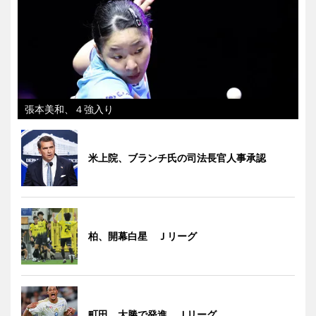
張本美和、４強入り
米上院、ブランチ氏の司法長官人事承認
柏、開幕白星 Ｊリーグ
町田、大勝で発進 Ｊリーグ