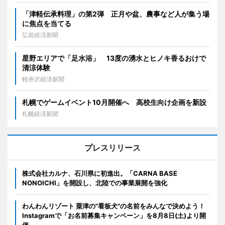
「津軽伝承料理」の第2弾 正月や盆、農事など人が集う場
に焦点を当てる
弘前経済新聞
星野エリアで「足水浴」 13度の湧水とヒノキ香るおけで
清涼体験
軽井沢経済新聞
札幌でゲームイベント10月開催へ 高校生向け企画を新設
札幌経済新聞
プレスリリース
株式会社カルナ、石川県に初進出。「CARNA BASE
NONOICHI」を開設し、北陸での事業展開を強化
わんわんリゾート 粟津の"看板犬"の名前をみんなで決めよう！
Instagramで「お名前募集キャンペーン」を8月8日(土)より開
催