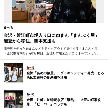
食べる
金沢・近江町市場入り口に肉まん「まんぷく屋」
能登から移住、熊本支援も
能登豚を使った肉まんなどをテイクアウトで提供する「まんぷく屋」
（金沢市青草町）が7月10日、近江町市場エムザ口にオープンした。
食べる
金沢「あめの俵屋」、グミキャンディー発売 じろ
あめ製造時の副産物を活用
食べる
金沢・片町に炉端焼き店「璃然」 大正の町家改
修、「ビーバー」コラボも