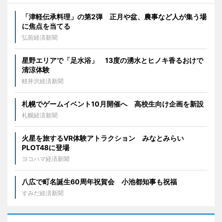
「津軽伝承料理」の第2弾 正月や盆、農事など人が集う場
に焦点を当てる
弘前経済新聞
星野エリアで「足水浴」 13度の湧水とヒノキ香るおけで
清涼体験
軽井沢経済新聞
札幌でゲームイベント10月開催へ 高校生向け企画を新設
札幌経済新聞
火星を旅するVR体験アトラクション みなとみらい
PLOT48に登場
ヨコハマ経済新聞
八広で町名誕生60周年祝賀会 小池都知事も祝福
すみだ経済新聞