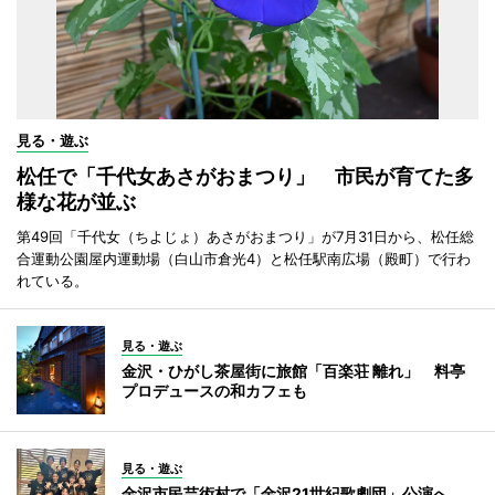
見る・遊ぶ
松任で「千代女あさがおまつり」 市民が育てた多
様な花が並ぶ
第49回「千代女（ちよじょ）あさがおまつり」が7月31日から、松任総
合運動公園屋内運動場（白山市倉光4）と松任駅南広場（殿町）で行わ
れている。
見る・遊ぶ
金沢・ひがし茶屋街に旅館「百楽荘 離れ」 料亭
プロデュースの和カフェも
見る・遊ぶ
金沢市民芸術村で「金沢21世紀歌劇団」公演へ