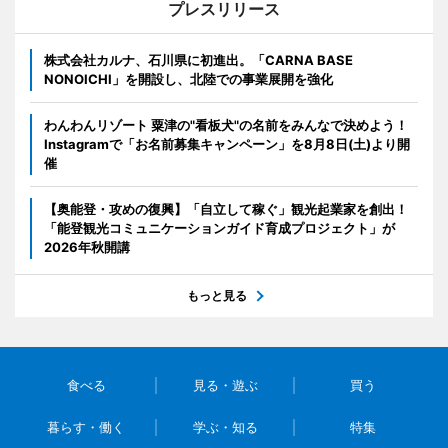
プレスリリース
株式会社カルナ、石川県に初進出。「CARNA BASE
NONOICHI」を開設し、北陸での事業展開を強化
わんわんリゾート 粟津の"看板犬"の名前をみんなで決めよう！
Instagramで「お名前募集キャンペーン」を8月8日(土)より開
催
【奥能登・攻めの復興】「自立して稼ぐ」観光起業家を創出！
「能登観光コミュニケーションガイド育成プロジェクト」が
2026年秋開講
もっと見る
食べる
見る・遊ぶ
買う
暮らす・働く
学ぶ・知る
特集