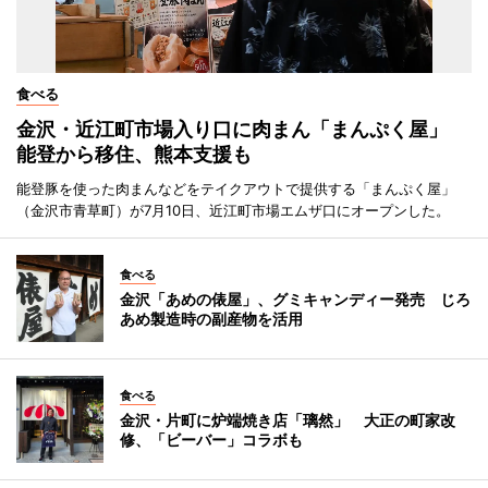
食べる
金沢・近江町市場入り口に肉まん「まんぷく屋」
能登から移住、熊本支援も
能登豚を使った肉まんなどをテイクアウトで提供する「まんぷく屋」
（金沢市青草町）が7月10日、近江町市場エムザ口にオープンした。
食べる
金沢「あめの俵屋」、グミキャンディー発売 じろ
あめ製造時の副産物を活用
食べる
金沢・片町に炉端焼き店「璃然」 大正の町家改
修、「ビーバー」コラボも