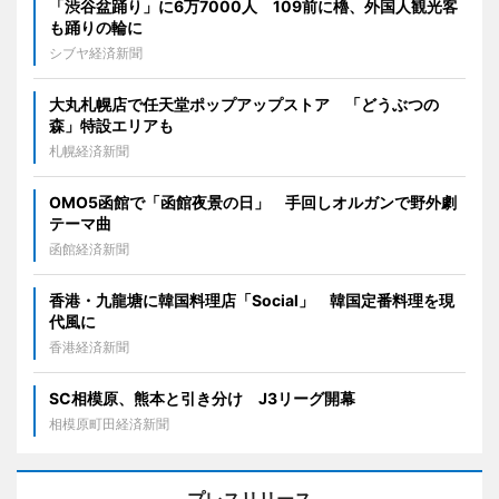
「渋谷盆踊り」に6万7000人 109前に櫓、外国人観光客
も踊りの輪に
シブヤ経済新聞
大丸札幌店で任天堂ポップアップストア 「どうぶつの
森」特設エリアも
札幌経済新聞
OMO5函館で「函館夜景の日」 手回しオルガンで野外劇
テーマ曲
函館経済新聞
香港・九龍塘に韓国料理店「Social」 韓国定番料理を現
代風に
香港経済新聞
SC相模原、熊本と引き分け J3リーグ開幕
相模原町田経済新聞