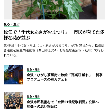
見る・遊ぶ
松任で「千代女あさがおまつり」 市民が育てた多
様な花が並ぶ
第49回「千代女（ちよじょ）あさがおまつり」が7月31日から、松任総
合運動公園屋内運動場（白山市倉光4）と松任駅南広場（殿町）で行わ
れている。
見る・遊ぶ
金沢・ひがし茶屋街に旅館「百楽荘 離れ」 料亭
プロデュースの和カフェも
見る・遊ぶ
金沢市民芸術村で「金沢21世紀歌劇団」公演へ
能登への思い舞台に