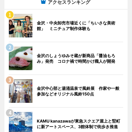
アクセスランキング
金沢・中央卸売市場近くに「ちいさな美術
館」 ミニチュア制作体験も
金沢のしょうゆみそ蔵が新商品「醤油もろ
み」発売 コロナ禍で時間かけ職人が開発
金沢中心部と湯涌温泉で風鈴展 作家や一般
参加などオリジナル風鈴150点
KAMU kanazawaが東急スクエア屋上と竪町
に新アートスペース、3館体制で街歩き推進