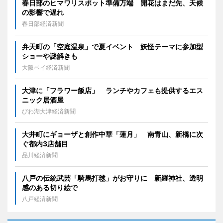
春日部のヒマワリスポット準備万端 開花はまだ先、天候
の影響で遅れ
春日部経済新聞
弁天町の「空庭温泉」で夏イベント 妖怪テーマに参加型
ショーや謎解きも
大阪ベイ経済新聞
大津に「フラワー飯店」 ランチやカフェも提供するエス
ニック居酒屋
びわ湖大津経済新聞
大井町にギョーザと創作中華「蓮月」 南青山、新橋に次
ぐ都内3店舗目
品川経済新聞
八戸の伝統武芸「騎馬打毬」がお守りに 新羅神社、透明
感のある切り絵で
八戸経済新聞