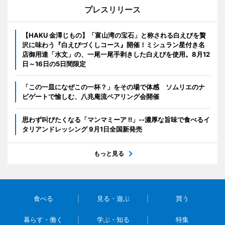
プレスリリース
【HAKU 金澤じもの】「富山湾の宝石」と称される白えびを贅
沢に味わう『白えびづくしコース』開催！ミシュラン星付き名
店御用達「水文」の、一尾一尾手剥きした白えびを使用。8月12
日～16日の5日間限定
「この一皿になぜこの一杯？」をその場で体感 ソムリエのナ
ビゲートで愉しむ、八兆庵流ペアリング会開催
思わず叫びたくなる「マンマミーア !!」--濃厚な旨味で食べるイ
タリアンドレッシング 9月1日全国新発売
もっと見る
食べる
見る・遊ぶ
買う
暮らす・働く
学ぶ・知る
特集