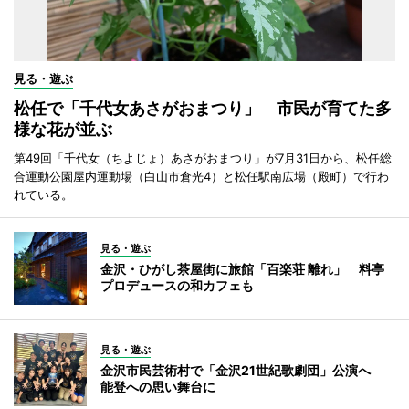
見る・遊ぶ
松任で「千代女あさがおまつり」 市民が育てた多
様な花が並ぶ
第49回「千代女（ちよじょ）あさがおまつり」が7月31日から、松任総
合運動公園屋内運動場（白山市倉光4）と松任駅南広場（殿町）で行わ
れている。
見る・遊ぶ
金沢・ひがし茶屋街に旅館「百楽荘 離れ」 料亭
プロデュースの和カフェも
見る・遊ぶ
金沢市民芸術村で「金沢21世紀歌劇団」公演へ
能登への思い舞台に